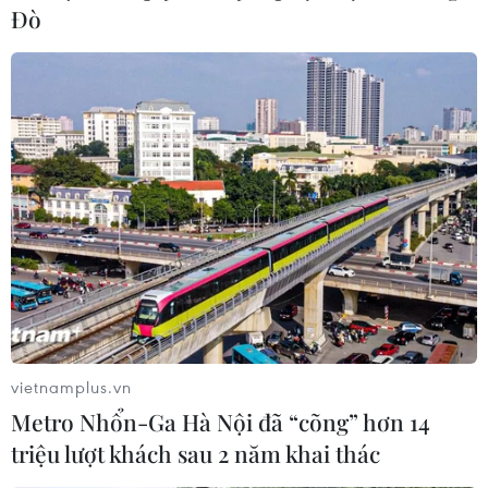
để nhận về hậu quả khôn lường...
Đò
vietnamplus.vn
Ngày Nước Thế giới 2022: Bảo vệ nước
Metro Nhổn-Ga Hà Nội đã “cõng” hơn 14
ngầm vì mạch nguồn của sự sống
triệu lượt khách sau 2 năm khai thác
22/03/2022 01:36