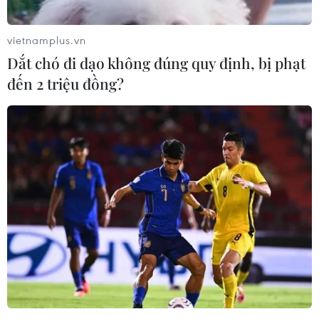
vietnamplus.vn
Dắt chó đi dạo không đúng quy định, bị phạt
đến 2 triệu đồng?
Thanh tra Chính phủ đề nghị Hà Nội
thông tin việc lấp hồ để bán đất
14/03/2022 11:09
Theo đề nghị của Thanh tra Chính phủ, Chủ tịch Ủy ban
Nhân dân thành phố Hà Nội cần xem xét, trả lời phản
ánh của công dân liên quan đến việc lấp hồ tự nhiên để
bán đất phân lô ở quận Long Biên.