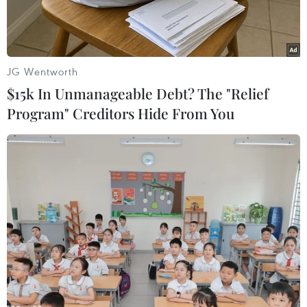
nước nội tỉnh.
JG Wentworth
$15k In Unmanageable Debt? The "Relief
Program" Creditors Hide From You
Một góc khu vực hồ Bà Đồ thuộc phường Ngọc Thụy, quận Long
Biên, thành phố Hà Nội. (Ảnh: PV/Vietnam+)
Thông tin tới phóng viên Báo Điện tử
VietnamPlus chiều 24/3, đại diện Bộ Tài nguyên