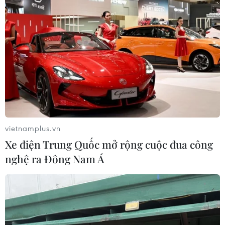
Bộ trưởng Trần Hồng Hà: Cần hành động
kịp thời vì tương lai bền vững
23/03/2022 04:45
Theo Bộ trưởng Trần Hồng Hà, để giảm thiểu thiệt hại
do biến đổi khí hậu cực đoan gây ra, các địa phương
cần xây dựng các kế hoạch, chiến lược, hành động kịp
thời ngay từ bây giờ.
vietnamplus.vn
Xe điện Trung Quốc mở rộng cuộc đua công
nghệ ra Đông Nam Á