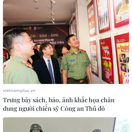
TIN CÙNG CHUYÊN MỤC
Sơn La công bố tình huống khẩn cấp
về thiên tai với hai xã Muổi Nọi, Nậm
Lầu
08/08/2026 03:53
vietnamplus.vn
Trưng bày sách, báo, ảnh khắc họa chân
Kết luận số 75-KL/TW: Cà Mau chủ
dung người chiến sỹ Công an Thủ đô
động thích ứng với biến đổi khí hậu
08/08/2026 02:53