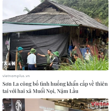
Với chủ đề “Nước ngầm - Biến nguồn tài nguyên vô
hình thành hữu hình,” Ngày Nước Thế giới năm 2022 là
dịp để kêu gọi cộng đồng cùng chung tay bảo vệ nguồn
tài nguyên quý giá này.
vietnamplus.vn
Sơn La công bố tình huống khẩn cấp về thiên
tai với hai xã Muổi Nọi, Nậm Lầu