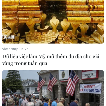
vietnamplus.vn
Dữ liệu việc làm Mỹ mở thêm dư địa cho giá
vàng trong tuần qua
#Công bố hồ ao không san lấp
#Tình trạng san lấp
#Cải tạo cảnh quan
#Gia tăng tình trạng ngập
#Quy hoạch cấp tỉnh