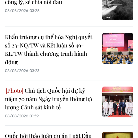
công lý, sẻ chia nỗi đau
08/08/2026 03:28
Khẩn trương cụ thể hóa Nghị quyết
số 23-NQ/TW và Kết luận số 49-
KL/TW thành chương trình hành
động
08/08/2026 03:23
Chủ tịch Quốc hội dự kỷ
niệm 70 năm Ngày truyền thống lực
lượng Cảnh sát kinh tế
08/08/2026 01:59
Quốc hội thảo luận dự án Luật Dầu