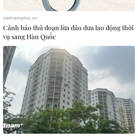
vietnamplus.vn
TIN CÙNG CHUYÊN MỤC
Cảnh báo thủ đoạn lừa đảo đưa lao động thời
Mưa lớn gây ngập lụt, chia cắt nhiều
vụ sang Hàn Quốc
khu vực ở Nghệ An
06/08/2026 13:06
Đắk Lắk truy quét, xử lý tình trạng
phá rừng, lấn chiếm đất rừng
06/08/2026 12:36
Cảnh báo mưa cường độ lớn trên
100mm tại Bắc Bộ, Thanh Hóa và
Nghệ An