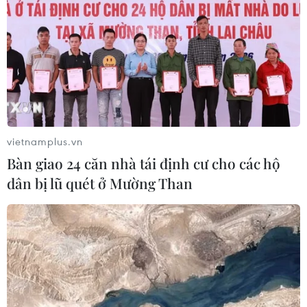
vietnamplus.vn
Bàn giao 24 căn nhà tái định cư cho các hộ
dân bị lũ quét ở Mường Than