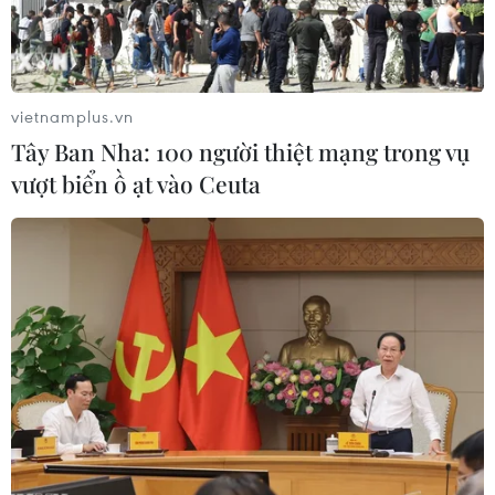
vietnamplus.vn
Tây Ban Nha: 100 người thiệt mạng trong vụ
vượt biển ồ ạt vào Ceuta
Hội nghị COP28 mang lại những kết quả
vượt mong đợi
11/12/2023 06:44
Phát biểu với hãng tin WAM của UAE, Tiến sỹ Al Hosany
đánh giá cao thành công đạt được trong mỗi ngày tại