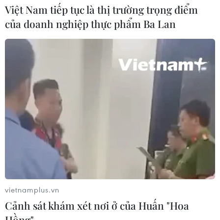
Việt Nam tiếp tục là thị trường trọng điểm
của doanh nghiệp thực phẩm Ba Lan
CƠ QUAN CHỦ QUẢN: THÔNG TẤN XÃ VIỆT NAM
Tổng Biên tập: TRẦN TIẾN DUẨN
Phó Tổng Biên tập: NGUYỄN THỊ TÁM, KHÚC THANH
THỦY
Sở hữu trí tuệ
Quy định sử dụng
RSS
Hỗ trợ
Ngôn ngữ
TTXVN
Dịch vụ tin
Quảng cáo
Liên hệ
vietnamplus.vn
Cảnh sát khám xét nơi ở của Huấn "Hoa
Hồng"