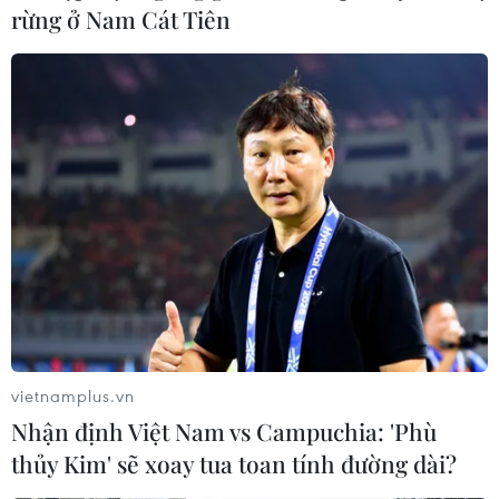
rừng ở Nam Cát Tiên
COP28: Kêu gọi đồng thuận toàn cầu về
việc loại bỏ nhiên liệu hóa thạch
10/12/2023 13:05
Các nhà đàm phán đại diện gần 200 quốc gia và vùng
lãnh thổ trên thế giới đang cố gắng đạt được một thỏa
thuận nhằm duy trì mức tăng nhiệt toàn cầu dưới 1,5 độ
C so với thời kỳ tiền công nghiệp.
vietnamplus.vn
Nhận định Việt Nam vs Campuchia: 'Phù
thủy Kim' sẽ xoay tua toan tính đường dài?