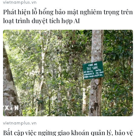
vietnamplus.vn
10/12/2023 13:06
Phát hiện lỗ hổng bảo mật nghiêm trọng trên
Những cam kết đưa ra tại COP28 sẽ chỉ giúp giảm 30%
loạt trình duyệt tích hợp AI
lượng phát thải khí nhà kính của ngành năng lượng cần
cắt giảm vào năm 2030 để ngăn chặn Trái Đất ấm lên.
vietnamplus.vn
Bất cập việc ngừng giao khoán quản lý, bảo vệ