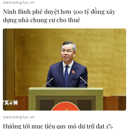
vietnamplus.vn
06/08/2026 10:23
Ninh Bình phê duyệt hơn 500 tỷ đồng xây
dựng nhà chung cư cho thuê
Mưa lớn kéo dài gây nhiều thiệt hại
về nhà ở, giao thông tại tỉnh Sơn La
06/08/2026 09:48
Bất cập việc ngừng giao khoán quản
lý, bảo vệ rừng ở Nam Cát Tiên
06/08/2026 09:45
Bão Dolphin hướng vào miền Đông
Trung Quốc, cảnh báo mưa lớn trên
vietnamplus.vn
diện rộng
Hướng tới mục tiêu quy mô dự trữ đạt 1%