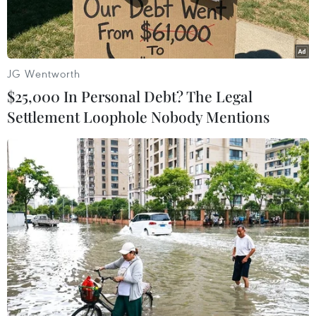
JG Wentworth
$25,000 In Personal Debt? The Legal
Settlement Loophole Nobody Mentions
Thu nhặt than đá tại một khu mỏ ở ngoại ô Dhanbad (Ấn Độ)
ngày 6/7/2023. (Ảnh: AFP/TTXVN)
Hội nghị lần thứ 28 các bên tham gia Công ước
Khung của Liên hợp quốc về Biến đổi Khí hậu
(COP28) đang diễn ra tại Dubai (Các Tiểu Vương