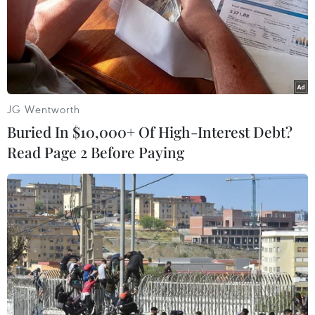
Chủ động ứng phó với biến đổi khí hậu trong
thời kỳ mới
Hơn 100 người thiệt mạng trong mùa mưa khốc
liệt ở Ấn Độ
Italy nâng báo động đỏ trên toàn bộ 27 thành
JG Wentworth
phố do nắng nóng kỷ lục
Buried In $10,000+ Of High-Interest Debt?
Read Page 2 Before Paying
Mưa lớn gây sạt lở, ngập úng cục bộ tại nhiều
tuyến đường Lào Cai
TIN LIÊN QUAN