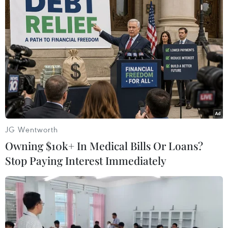
hành động, giảm thiểu thiệt hại và những tổn
thất do biến đổi khí hậu.
Hiện chưa rõ thời điểm dự thảo mới sẽ được
công bố./.
(TTXVN/Vietnam+)
JG Wentworth
Owning $10k+ In Medical Bills Or Loans?
Stop Paying Interest Immediately