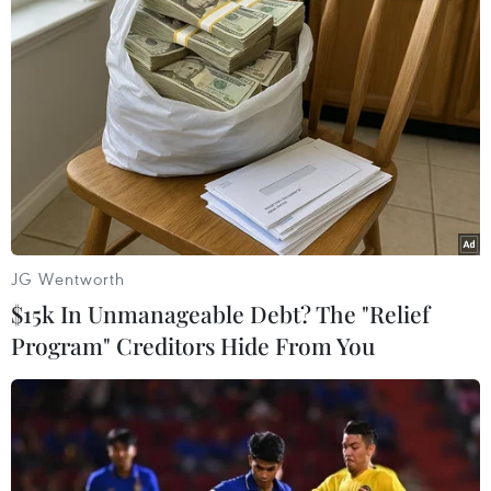
#Thiết bị y tế
#Máy thở
#COVID-19
Theo dõi VietnamPlus
JG Wentworth
$15k In Unmanageable Debt? The "Relief
TIN LIÊN QUAN
Program" Creditors Hide From You