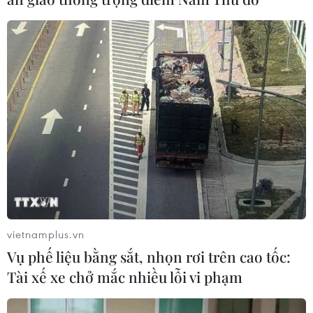
điều trị bệnh Alzheimer
16/07/2026 23:00
Đồng Tháp: Cấy mô mở hướng nâng
tầm ngành hàng hoa cảnh Sa Đéc
16/07/2026 01:20
Đột phá dùng ánh sáng "đánh thức"
tế bào ung thư ngủ đông
06/07/2026 02:08
vietnamplus.vn
Vụ phế liệu bằng sắt, nhọn rơi trên cao tốc:
Tài xế xe chở mắc nhiều lỗi vi phạm
Australia thử nghiệm liệu pháp tế
bào gốc mới điều trị bệnh Parkinson