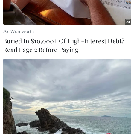
JG Wentworth
Buried In $10,000+ Of High-Interest Debt?
Read Page 2 Before Paying
Ảnh minh họa.
Trong 6 tháng đầu năm 2022, với nhiệm vụ là cơ
quan đầu mối hướng dẫn, tổng hợp, lập và trình
phê duyệt kế hoạch xây dựng tiêu chuẩn quốc
gia (gọi tắt là TCVN), Tổng cục Tiêu chuẩn Đo
lường Chất lượng đã tham mưu, góp ý, thẩm