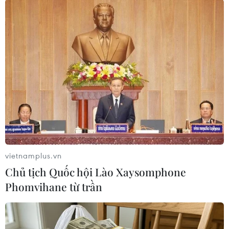
và cộng đồng trong công tác phòng, chống dịch
COVID-19./.
(TTXVN/Vietnam+)
vietnamplus.vn
Chủ tịch Quốc hội Lào Xaysomphone
Phomvihane từ trần
#Tiêu chuẩn Việt Nam
#Bộ Khoa học và Công nghệ