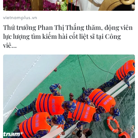
Quyết định nhằm triển khai hệ thống quản lý chất lượng
theo tiêu chuẩn TCVN ISO 9001 ở các đơn vị của Bộ
vietnamplus.vn
Công Thương thông qua việc xây dựng, thực hiện hệ
Thứ trưởng Phan Thị Thắng thăm, động viên
thống quy trình thực hiện thủ tục hành chính.
lực lượng tìm kiếm hài cốt liệt sĩ tại Công
viê…