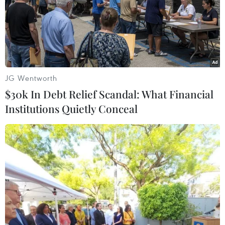
JG Wentworth
$30k In Debt Relief Scandal: What Financial
Institutions Quietly Conceal
Áp dụng Bộ tiêu chuẩn Việt Nam trong
sản xuất nông nghiệp hữu cơ
23/10/2019 02:11
Hệ thống canh tác nông nghiệp hữu cơ đang là xu
hướng phát triển của nhiều quốc gia trên thế giới khi áp
lực về lương thực giảm, vệ sinh an toàn thực phẩm, chất
lượng nông sản và môi trường tăng.