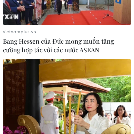
vietnamplus.vn
Bang Hessen của Đức mong muốn tăng
cường hợp tác với các nước ASEAN
Áp dụng hệ thống quản lý chất lượng tiêu
chuẩn quốc gia TCVN ISO 9001
10/04/2020 01:52