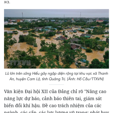
xa.
Lũ lớn trên sông Hiếu gây ngập diện rộng tại khu vực xã Thanh
An, huyện Cam Lộ, tỉnh Quảng Trị. (Ảnh: Hồ Cầu/TTXVN)
Văn kiện Đại hội XII của Đảng chỉ rõ "Nâng cao
năng lực dự báo, cảnh báo thiên tai, giám sát
biến đổi khí hậu. Đề cao trách nhiệm của các
ngành, các cấp, các lực lượng vũ trang; phát huy