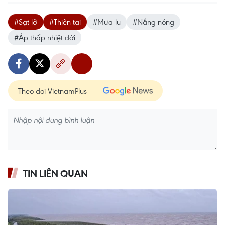
#Sạt lở
#Thiên tai
#Mưa lũ
#Nắng nóng
#Áp thấp nhiệt đới
Theo dõi VietnamPlus
TIN LIÊN QUAN