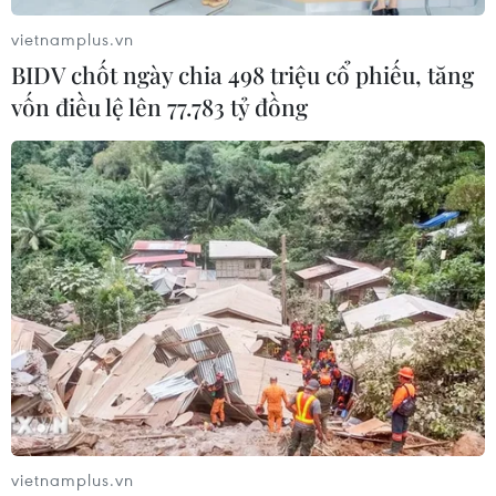
vietnamplus.vn
BIDV chốt ngày chia 498 triệu cổ phiếu, tăng
Iran tuyên bố chưa đạt đủ điều kiện
vốn điều lệ lên 77.783 tỷ đồng
để mở lại eo biển Hormuz
03/08/2026 15:59
Làn sóng người Israel di cư ra nước
ngoài vẫn ở mức kỷ lục
03/08/2026 11:32
Tín hiệu tích cực đối với tiến trình
phục hồi kinh tế của Syria
03/08/2026 07:22
vietnamplus.vn