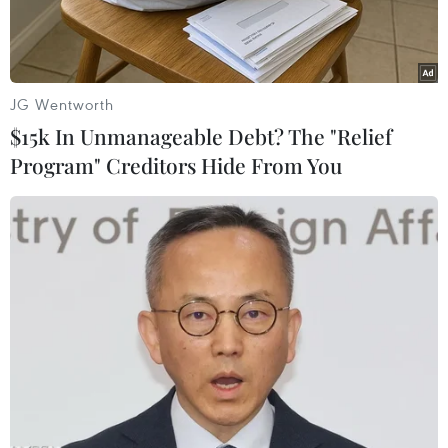
JG Wentworth
$15k In Unmanageable Debt? The "Relief
Program" Creditors Hide From You
Thứ trưởng Faisal Akdad cho rằng Washington "không quan
tâm đến sự thành công của tiến trình đàm phán hòa bình".
(Ảnh: THX/TTXVN)
Các cuộc đàm phán giữa các đoàn đại biểu của
chính phủ và phe đối lập Syria ngày 28/1 đã sớm
đổ vỡ sau khi Đặc phái viên chung Liên hợp
quốc và Liên đoàn Arập về vấn đề Syria