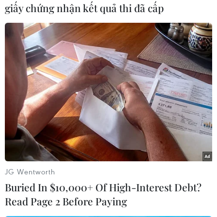
giấy chứng nhận kết quả thi đã cấp
#Syria
#Đàm phán
#Phe đối lập
#Damascus
#Faisal Akdad
#Lakhdar Brahimi
#Hội nghị Geneva 2
Syria
Theo dõi VietnamPlus
JG Wentworth
Buried In $10,000+ Of High-Interest Debt?
Read Page 2 Before Paying