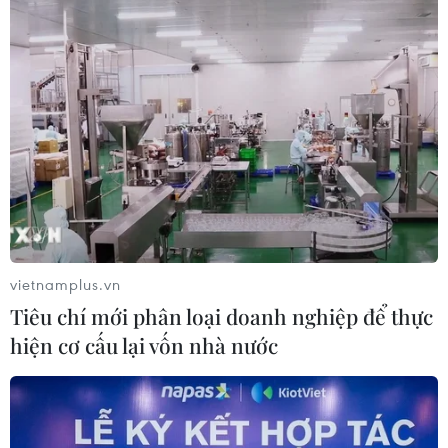
Toàn cảnh thế giới: Israel
cảnh báo trước khả năng Mỹ tấn
công toàn diện Iran
02/08/2026 04:00
Israel nâng mức cảnh báo trước khả
năng Mỹ tấn công Iran
02/08/2026 01:10
vietnamplus.vn
Tiêu chí mới phân loại doanh nghiệp để thực
Xem thêm
hiện cơ cấu lại vốn nhà nước