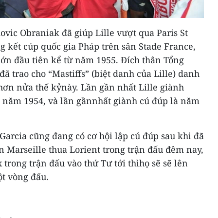
vic Obraniak đã giúp Lille vượt qua Paris St
g kết cúp quốc gia Pháp trên sân Stade France,
lớn đầu tiên kể từ năm 1955. Đích thân Tổng
ã trao cho “Mastiffs” (biệt danh của Lille) danh
hơn nửa thế kỷnày. Lần gần nhất Lille giành
o năm 1954, và lần gầnnhất giành cú đúp là năm
Garcia cũng đang có cơ hội lập cú đúp sau khi đã
ần Marseille thua Lorient trong trận đấu đêm nay,
trong trận đấu vào thứ Tư tới thìhọ sẽ sẽ lên
ột vòng đấu.