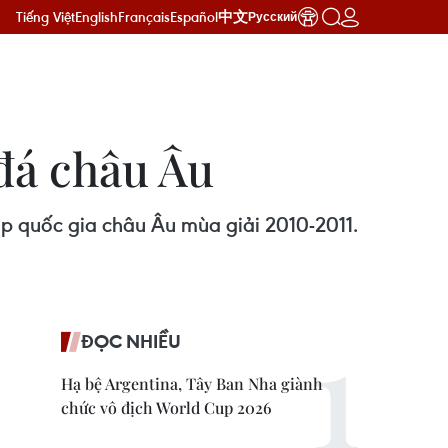
Tiếng Việt
English
Français
Español
中文
Русский
đá châu Âu
úp quốc gia châu Âu mùa giải 2010-2011.
ĐỌC NHIỀU
Hạ bệ Argentina, Tây Ban Nha giành
chức vô địch World Cup 2026