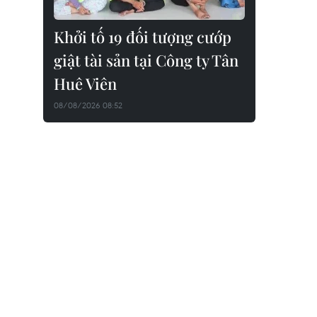
Khởi tố 19 đối tượng cướp
giật tài sản tại Công ty Tân
Huê Viên
08/08/2026 08:52