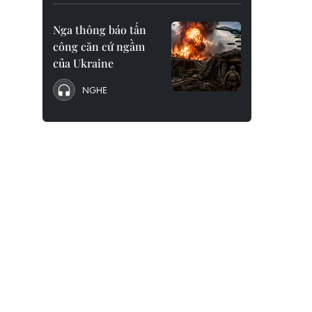
Nga thông báo tấn
công căn cứ ngầm
của Ukraine
NGHE