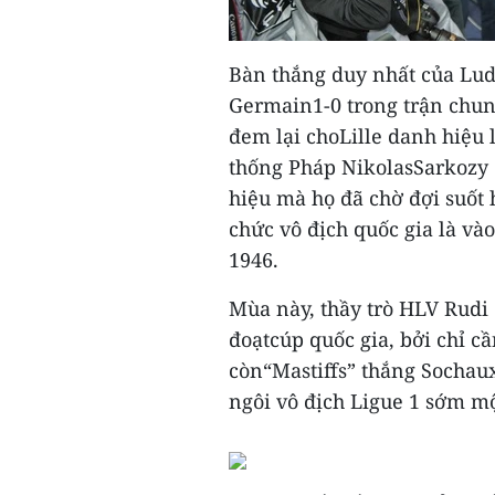
Bàn thắng duy nhất của Ludo
Germain1-0 trong trận chun
đem lại choLille danh hiệu 
thống Pháp NikolasSarkozy đ
hiệu mà họ đã chờ đợi suốt 
chức vô địch quốc gia là và
1946.
Mùa này, thầy trò HLV Rudi 
đoạtcúp quốc gia, bởi chỉ c
còn“Mastiffs” thắng Sochaux 
ngôi vô địch Ligue 1 sớm m