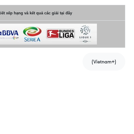
iết xếp hạng và kết quả các giải tại đây
(Vietnam+)