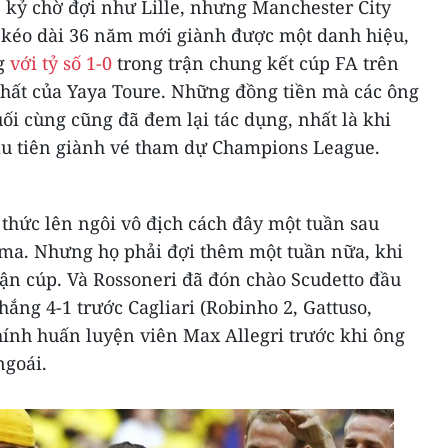
kỷ chờ đợi như Lille, nhưng Manchester City
t kéo dài 36 năm mới giành được một danh hiệu,
g
với tỷ số 1-0
trong trận chung kết cúp FA trên
hất của Yaya Toure. Những đồng tiền mà các ông
ối cùng cũng đã đem lại tác dụng, nhất là khi
u tiên giành vé tham dự Champions League.
h thức lên ngôi vô địch cách đây một tuần sau
oma. Nhưng họ phải đợi thêm một tuần nữa, khi
ận cúp. Và Rossoneri đã đón chào Scudetto đầu
hắng 4-1 trước Cagliari (Robinho 2, Gattuso,
hính huấn luyện viên Max Allegri trước khi ông
ngoái.