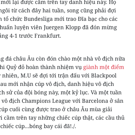
mới lại được cầm trên tay danh hiệu này. Họ
ngôi từ cách đây hai tuần, song cũng phải đợi
 tổ chức Bundesliga mới trao Đĩa bạc cho các
rò huấn luyện viên Juergen Klopp đã đón mừng
ng 4-1 trước Frankfurt.
g đá châu Âu còn đón chào một nhà vô địch nữa
khi Quỷ đỏ hoàn thành nhiệm vụ
giành một điểm
 nhiên, M.U sẽ đợi tới trận đấu với Blackpool
sau mới nhận cúp vô địch, danh hiệu vô địch
ch sử của đội bóng này, một kỷ lục. Và một tuần
i vô địch Champions League với Barcelona ở sân
cúp cuối cùng được trao ở châu Âu mùa giải
i cầm trên tay những chiếc cúp thật, các cầu thủ
hiếc cúp...bóng bay cái đã!./.