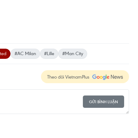
ted
#AC Milan
#Lille
#Man City
Theo dõi VietnamPlus
GỬI BÌNH LUẬN