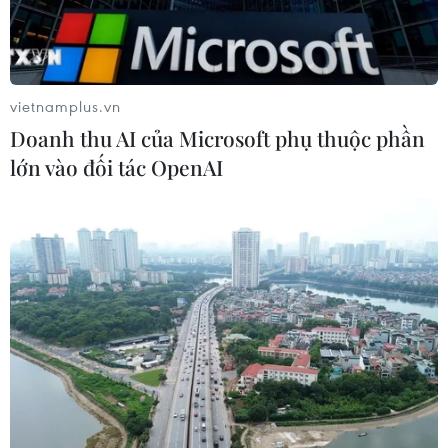
Dệt may Việt Nam khẳng định vị thế tại thị
trường cao cấp châu Âu
vietnamplus.vn
19/09/2025 00:57
Doanh thu AI của Microsoft phụ thuộc phần
Các doanh nghiệp Việt Nam đã mang đến triển lãm
lớn vào đối tác OpenAI
những sản phẩm đa dạng, từ denim, hàng dệt kim, thời
trang nữ đến hàng trẻ em, phục vụ nhiều phân khúc thị
trường khác nhau.