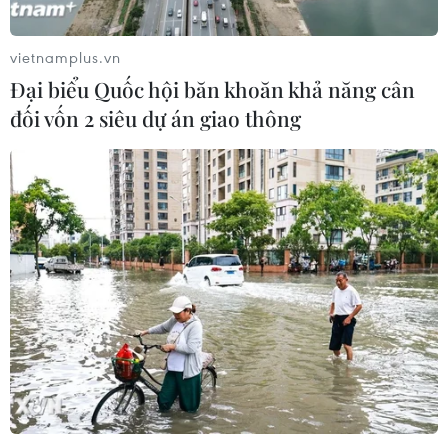
vietnamplus.vn
Đại biểu Quốc hội băn khoăn khả năng cân
đối vốn 2 siêu dự án giao thông
Xuất khẩu dệt may tăng 9%
trong 7 tháng năm 2025
13/08/2025 23:27
Bảy tháng năm 2025, ngành dệt may Việt Nam tiếp tục
ghi nhận tín hiệu tích cực với kim ngạch xuất khẩu đạt
trên 26,33 tỷ USD, tăng 5,3 tỷ USD (tương ứng 9%) so
cùng kỳ năm 2024.