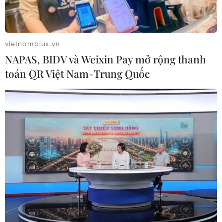
trọng trước tình hình Trung Đông
06/08/2026 09:03
vietnamplus.vn
NAPAS, BIDV và Weixin Pay mở rộng thanh
Giá vàng tăng phiên thứ tư liên tiếp,
toán QR Việt Nam-Trung Quốc
chạm mức cao nhất trong 7 tuần
06/08/2026 08:36
Xăng dầu trong nước đồng loạt giảm,
E10RON95-III xuống còn 22.324
đồng/lít
06/08/2026 08:07
Cà Mau triển khai đợt cao điểm