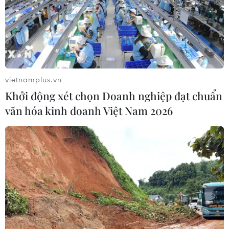
vietnamplus.vn
Khởi động xét chọn Doanh nghiệp đạt chuẩn
văn hóa kinh doanh Việt Nam 2026
Sản xuất sợi cho thị trường trong nước và xuất khẩu. (Ảnh: Trần
Việt/TXVN)
Tại Việt Thắng, ông Nguyễn Quang Minh nhấn
mạnh việc sắp xếp lại ngành dệt, tối ưu hóa lao
động và máy móc, đồng thời đẩy mạnh
marketing để giảm lượng hàng tồn kho.
Một vấn đề cốt lõi khác là giải quyết tình trạng