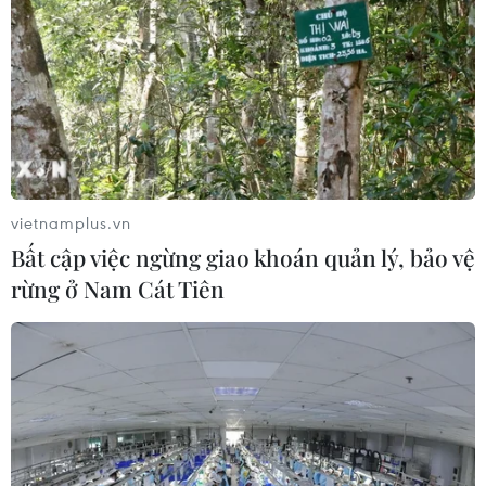
đối tác tại Canada, Nhật Bản, Hàn Quốc và các
nước châu Âu, đồng thời theo dõi sát sao chính
sách thuế quan của Mỹ để điều chỉnh phương
án tiếp cận phù hợp.”
Bên cạnh việc mở rộng thị trường, các doanh
nghiệp cũng tập trung tối ưu hóa chi phí sản
xuất. Ông Ngô Thành Phát, Giám đốc Điều hành
vietnamplus.vn
Tổng Công ty cổ phần May Việt Tiến, cho biết:
Bất cập việc ngừng giao khoán quản lý, bảo vệ
“Dù đơn hàng tháng 10, 11/2025 có xu hướng
rừng ở Nam Cát Tiên
giảm, chúng tôi vẫn chủ động tìm mọi nguồn
lực để đảm bảo nguồn hàng, ổn định sản xuất
và đạt doanh thu, lợi nhuận theo kế hoạch
năm.”