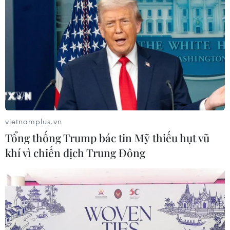
Triều Tiên mở đường bay Bình
Nhưỡng-Wonsan Kalma thúc đẩy du
lịch
06/08/2026 02:05
Giá vàng ngày 6/8: Bảng giá tại các
công ty vàng bạc đá quý
vietnamplus.vn
06/08/2026 01:54
Tổng thống Trump bác tin Mỹ thiếu hụt vũ
khí vì chiến dịch Trung Đông
Giá dầu thô biến động nhẹ khi triển
vọng đàm phán Trung Đông vẫn khó
đoán
06/08/2026 00:26