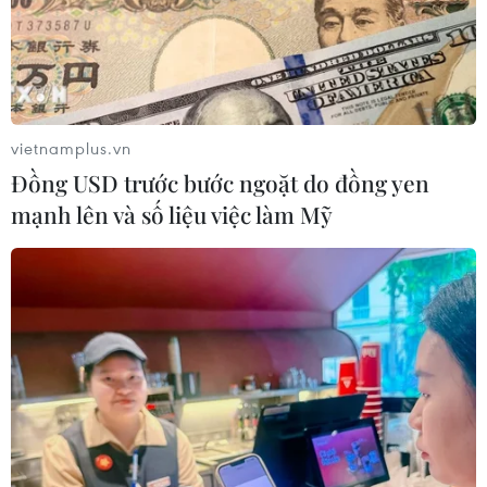
vietnamplus.vn
Đồng USD trước bước ngoặt do đồng yen
mạnh lên và số liệu việc làm Mỹ
TIN CÙNG CHUYÊN MỤC
Lâm Đồng vào cao điểm vụ cá Nam,
ngư dân phấn khởi vươn khơi
06/08/2026 09:06
Giá dầu tăng khi nhà đầu tư thận