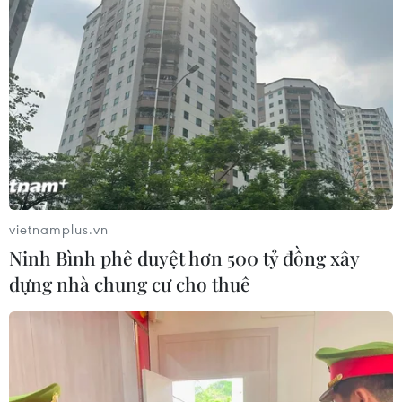
Theo dõi VietnamPlus
MỸ ÁP THUẾ ĐỐI ỨNG
Mỹ hoàn trả khoảng 100 tỷ USD thuế quan sau
phán quyết của Tòa án Tối cao
Hoa Kỳ áp thuế bổ sung: Thị trường chứng
khoán đã phản ánh phần lớn thông tin
vietnamplus.vn
Ninh Bình phê duyệt hơn 500 tỷ đồng xây
Hoa Kỳ áp thuế bổ sung: Doanh nghiệp dệt
dựng nhà chung cư cho thuê
may bị tác động như thế nào?
Làn sóng thuế quan mới tác động thế nào đến
nền kinh tế Mỹ?
Chính sách thuế mới của Hoa Kỳ cần dựa trên
đánh giá khách quan, toàn diện