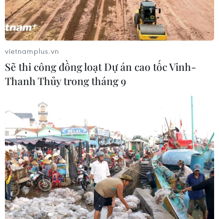
vietnamplus.vn
Sẽ thi công đồng loạt Dự án cao tốc Vinh-
Thanh Thủy trong tháng 9
Doanh nghiệp dệt may chuyển đổi xanh, đáp ứng các tiêu
chuẩn cao của thị trường. (Ảnh: PV/Vietnam+)
Với mục tiêu đầy tham vọng đạt kim ngạch xuất
khẩu 47-48 tỷ USD trong năm 2025, ngành dệt
may Việt Nam đang đối mặt với không ít thách