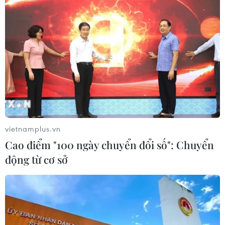
vietnamplus.vn
Cao điểm "100 ngày chuyển đổi số": Chuyển
động từ cơ sở