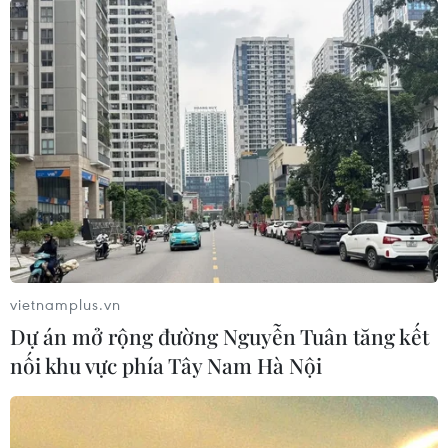
nhận những khó khăn trong việc duy trì đà tăng
trưởng đến cuối năm.
Tương tự, Tổng Công ty cổ phần Dệt May Hà Nội
(Hanosimex) ghi nhận tín hiệu tích cực từ
ngành sợi khi đơn hàng tháng 8 đạt tải tối đa.
Ông Nguyễn Trí Sơn, Tổng Giám đốc
Hanosimex, khẳng định: “Chúng tôi tập trung
giao dịch để đảm bảo đủ đơn hàng cho những
tháng cuối năm, đồng thời ổn định sản xuất và
thu nhập cho người lao động.” Ngành may của
Hanosimex cũng đạt doanh thu cao với lợi
vietnamplus.vn
nhuận tháng 8 hơn 5 tỷ đồng, trong khi đơn
Dự án mở rộng đường Nguyễn Tuân tăng kết
hàng các tháng 9, 10, 11/2025 đã đảm bảo 85-
nối khu vực phía Tây Nam Hà Nội
90% kế hoạch.
Những con số và chia sẻ này cho thấy sự kiên
cường của các doanh nghiệp dệt may Việt Nam,