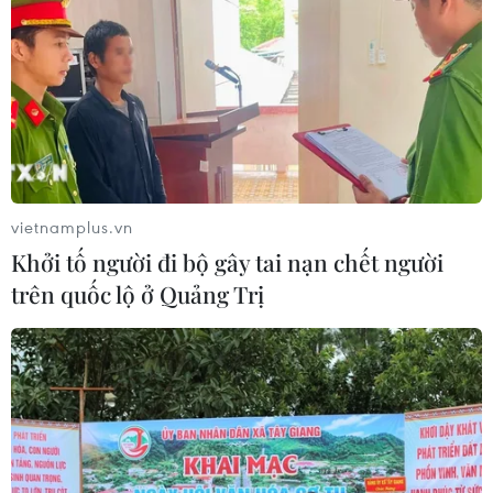
DỰ BÁO TRIỂN VỌNG NĂM 2025
Quảng Ninh: Công nghiệp, thương mại đóng
góp tích cực cho tăng trưởng kinh tế
vietnamplus.vn
Tăng trưởng tích cực từ thị trường trong nước:
Khởi tố người đi bộ gây tai nạn chết người
Lực đẩy mới cho ngành thép
trên quốc lộ ở Quảng Trị
ADB nâng dự báo tăng trưởng kinh tế Việt Nam
năm nay lên 6,7%
Dệt may Việt Nam: Vượt thách thức, nắm bắt
cơ hội để duy trì đà tăng trưởng
Giải pháp thực hiện Kế hoạch phát triển kinh tế-
xã hội với mục tiêu tăng trưởng 8% trở lên