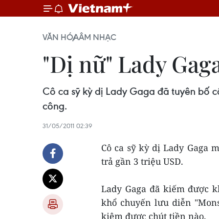
VĂN HÓA
ÂM NHẠC
"Dị nữ" Lady Gag
Cô ca sỹ kỳ dị Lady Gaga đã tuyên bố cô
công.
31/05/2011 02:39
Cô ca sỹ kỳ dị Lady Gaga m
trả gần 3 triệu USD.
Lady Gaga đã kiếm được kh
khổ chuyến lưu diễn "Monst
kiệm được chút tiền nào.