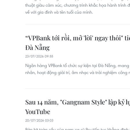
thuật giàu cảm xúc, chương trình khắc họa hành trình
về với gia đình và tên tuổi của mình.
“VPBank tới rồi, mở 'lời' ngay thôi" t
Đà Nẵng
23/07/2026 09:55
Ngân hàng VPBank tổ chức sự kiện tại Đà Nẵng, mang đ
nhân, hoạt động giải trí, âm nhạc và trải nghiệm công
Sau 14 năm, "Gangnam Style" lập kỷ lụ
YouTube
20/07/2026 03:03
Bản hit toàn cầu của nam ca sỹ Psy tiếp tục khẳng định 