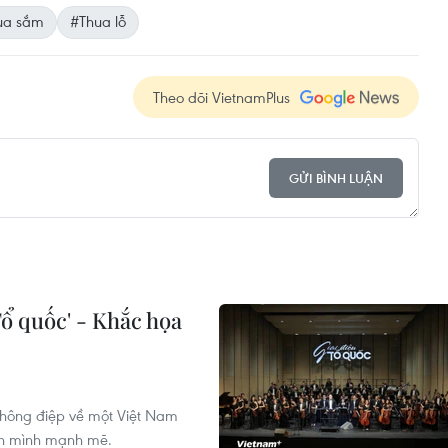
a sắm
#Thua lỗ
Theo dõi VietnamPlus
GỬI BÌNH LUẬN
Tổ quốc' - Khắc họa
 thông điệp về một Việt Nam
ơn mình mạnh mẽ.