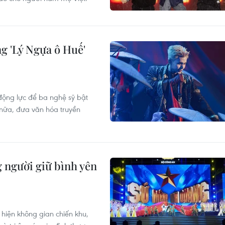
g 'Lý Ngựa ô Huế'
động lực để ba nghệ sỹ bật
 nữa, đưa văn hóa truyền
g người giữ bình yên
i hiện không gian chiến khu,