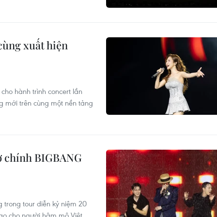
cùng xuất hiện
ho hành trình concert lần
g mới trên cùng một nền tảng
trợ chính BIGBANG
trong tour diễn kỷ niệm 20
ao cho người hâm mộ Việt.