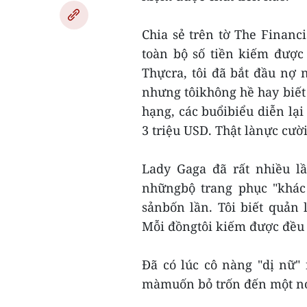
Chia sẻ trên tờ The Financ
toàn bộ số tiền kiếm được
Thựcra, tôi đã bắt đầu nợ
nhưng tôikhông hề hay biết
hạng, các buổibiểu diễn lạ
3 triệu USD. Thật lànực cười
Lady Gaga đã rất nhiều l
nhữngbộ trang phục "khác 
sảnbốn lần. Tôi biết quản l
Mỗi đồngtôi kiếm được đều 
Đã có lúc cô nàng "dị nữ"
màmuốn bỏ trốn đến một nơi