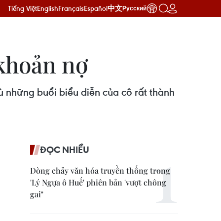
Tiếng Việt
English
Français
Español
中文
Русский
 khoản nợ
ù những buổi biểu diễn của cô rất thành
ĐỌC NHIỀU
Dòng chảy văn hóa truyền thống trong
'Lý Ngựa ô Huế' phiên bản 'vượt chông
gai"