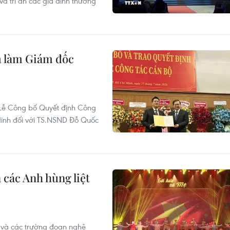
và tri ân các gia đình thương
 làm Giám đốc
 Lễ Công bố Quyết định Công
inh đối với TS.NSND Đỗ Quốc
n các Anh hùng liệt
 và các trường đoạn nghệ