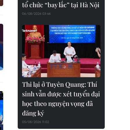
tổ chức “bay lắc” tại Hà Nội
06/08/2026 03:46
Thi lại ở Tuyên Quang: Thí
sinh vẫn được xét tuyển đại
học theo nguyện vọng đã
đăng ký
05/08/2026 11:02