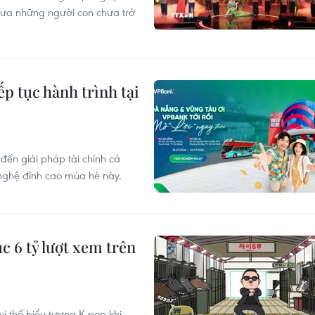
 đưa những người con chưa trở
iếp tục hành trình tại
ến giải pháp tài chính cá
 nghệ đỉnh cao mùa hè này.
c 6 tỷ lượt xem trên
vị thế biểu tượng K-pop khi