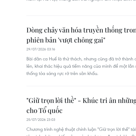
Dòng chảy văn hóa truyền thống tron
phiên bản 'vượt chông gai"
29/07/2026 03:16
Bài dân ca Huế là thử thách, nhưng cũng đã trở thành 
lên, khai thác hiệu quả tiềm năng của mình để một lần
thống tỏa sáng rực rỡ trên sân khấu.
"Giữ trọn lời thề" - Khúc tri ân nhữn
cho Tổ quốc
25/07/2026 23:03
Chương trình nghệ thuật chính luận "Giữ trọn lời thề" tá