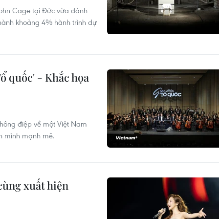
John Cage tại Đức vừa đánh
hành khoảng 4% hành trình dự
Tổ quốc' - Khắc họa
 thông điệp về một Việt Nam
ơn mình mạnh mẽ.
cùng xuất hiện