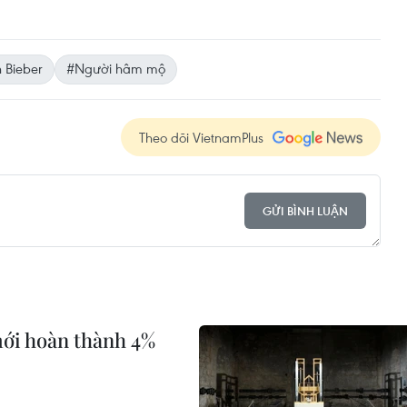
n Bieber
#Người hâm mộ
Theo dõi VietnamPlus
GỬI BÌNH LUẬN
mới hoàn thành 4%