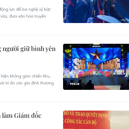
động lực để ba nghệ sỹ bật
 nữa, đưa văn hóa truyền
g người giữ bình yên
i hiện không gian chiến khu,
và tri ân các gia đình thương
 làm Giám đốc