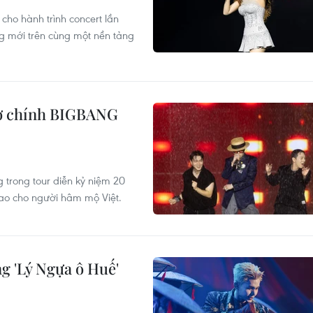
ho hành trình concert lần
g mới trên cùng một nền tảng
trợ chính BIGBANG
trong tour diễn kỷ niệm 20
ao cho người hâm mộ Việt.
g 'Lý Ngựa ô Huế'