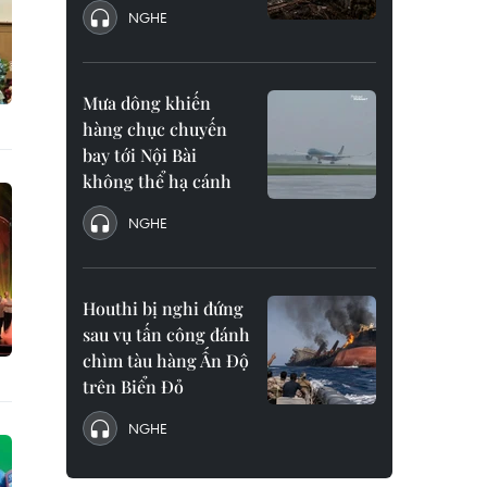
NGHE
Mưa dông khiến
hàng chục chuyến
bay tới Nội Bài
không thể hạ cánh
NGHE
Houthi bị nghi đứng
sau vụ tấn công đánh
chìm tàu hàng Ấn Độ
trên Biển Đỏ
NGHE