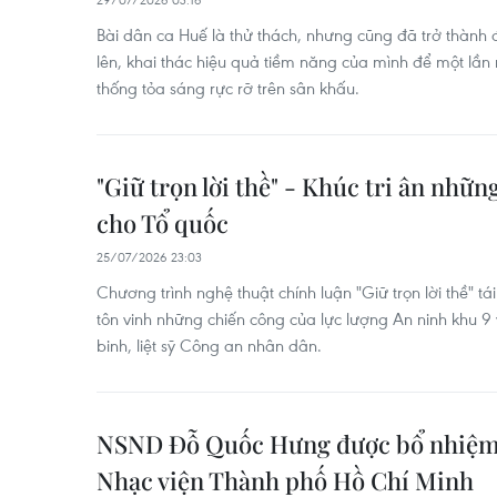
Bài dân ca Huế là thử thách, nhưng cũng đã trở thành 
lên, khai thác hiệu quả tiềm năng của mình để một lần
thống tỏa sáng rực rỡ trên sân khấu.
"Giữ trọn lời thề" - Khúc tri ân nhữn
cho Tổ quốc
25/07/2026 23:03
Chương trình nghệ thuật chính luận "Giữ trọn lời thề" tá
tôn vinh những chiến công của lực lượng An ninh khu 9 
binh, liệt sỹ Công an nhân dân.
NSND Đỗ Quốc Hưng được bổ nhiệm
Nhạc viện Thành phố Hồ Chí Minh