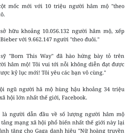
 cột mốc mới với 10 triệu người hâm mộ "theo
ô.
 sở hữu khoảng 10.056.132 người hâm mộ, xếp
Bieber với 9.662.147 người "theo đuôi."
sỹ "Born This Way" đã hào hứng bày tỏ trên
ười hâm mộ! Tôi vui tới nỗi không diễn đạt được
được kỷ lục mới! Tôi yêu các bạn vô cùng."
ội ngũ người hâ mộ hùng hậu khoảng 34 triệu
ã hội lớn nhất thế giới, Facebook.
ải là người dẫn đầu về số lượng người hâm mộ
tảng mạng xã hội phổ biến nhất thế giới này lại
 dành tặng cho Gaga danh hiệu "Nữ hoàng truyền