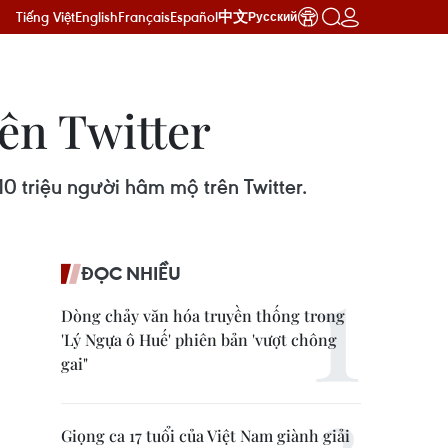
Tiếng Việt
English
Français
Español
中文
Русский
rên Twitter
10 triệu người hâm mộ trên Twitter.
ĐỌC NHIỀU
Dòng chảy văn hóa truyền thống trong
'Lý Ngựa ô Huế' phiên bản 'vượt chông
gai"
Giọng ca 17 tuổi của Việt Nam giành giải