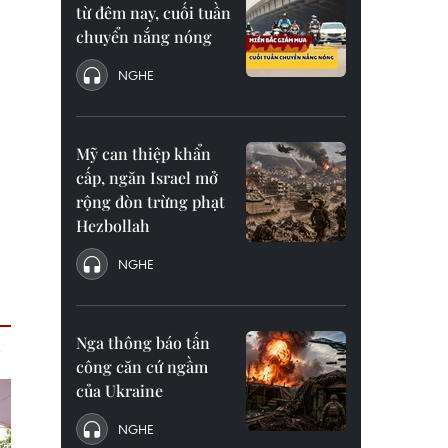
từ đêm nay, cuối tuần
chuyển nắng nóng
NGHE
Mỹ can thiệp khẩn
cấp, ngăn Israel mở
rộng đòn trừng phạt
Hezbollah
NGHE
Nga thông báo tấn
công căn cứ ngầm
của Ukraine
NGHE