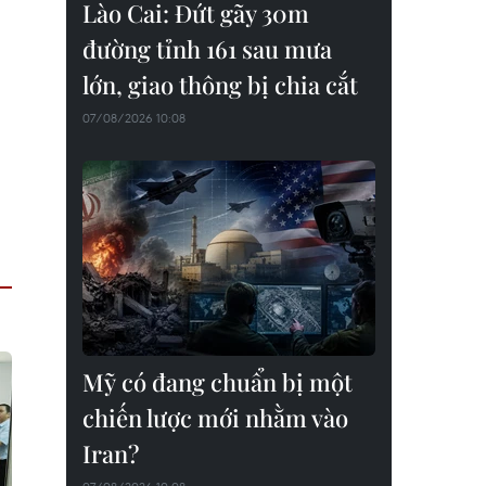
Lào Cai: Đứt gãy 30m
đường tỉnh 161 sau mưa
lớn, giao thông bị chia cắt
07/08/2026 10:08
Mỹ có đang chuẩn bị một
chiến lược mới nhằm vào
Iran?