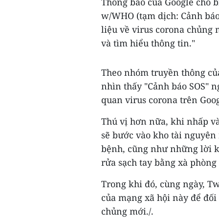
Thông báo của Google cho bi
w/WHO (tạm dịch: Cảnh báo
liệu về virus corona chủng 
và tìm hiểu thông tin."
Theo nhóm truyền thông của
nhìn thấy "Cảnh báo SOS" ng
quan virus corona trên Goog
Thú vị hơn nữa, khi nhấp v
sẽ bước vào kho tài nguyên 
bệnh, cũng như những lời 
rửa sạch tay bằng xà phòng 
Trong khi đó, cùng ngày, Tw
của mạng xã hội này để đối p
chủng mới./.