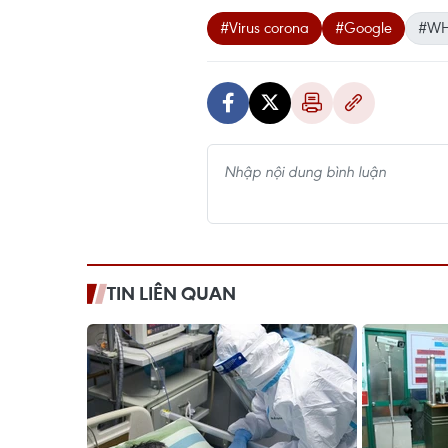
#Virus corona
#Google
#W
TIN LIÊN QUAN