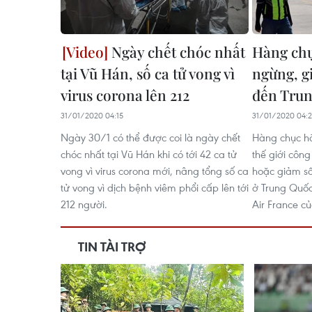
Ngày chết chóc nhất
Hàng ch
tại Vũ Hán, số ca tử vong vì
ngừng, g
virus corona lên 212
đến Tru
31/01/2020 04:15
31/01/2020 04:2
Ngày 30/1 có thể được coi là ngày chết
Hàng chục h
chóc nhất tại Vũ Hán khi có tới 42 ca tử
thế giới côn
vong vì virus corona mới, nâng tổng số ca
hoặc giảm số
tử vong vì dịch bệnh viêm phổi cấp lên tới
ở Trung Quốc
212 người.
Air France củ