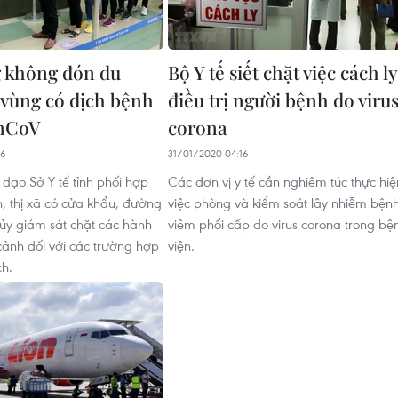
 không đón du
Bộ Y tế siết chặt việc cách ly
 vùng có dịch bệnh
điều trị người bệnh do viru
 nCoV
corona
46
31/01/2020 04:16
 đạo Sở Y tế tỉnh phối hợp
Các đơn vị y tế cần nghiêm túc thực hiệ
n, thị xã có cửa khẩu, đường
việc phòng và kiểm soát lây nhiễm bện
ủy giám sát chặt các hành
viêm phổi cấp do virus corona trong bệ
ảnh đối với các trường hợp
viện.
ch.