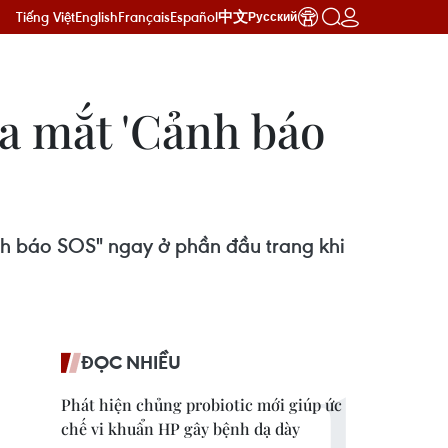
Tiếng Việt
English
Français
Español
中文
Русский
a mắt 'Cảnh báo
nh báo SOS" ngay ở phần đầu trang khi
ĐỌC NHIỀU
Phát hiện chủng probiotic mới giúp ức
chế vi khuẩn HP gây bệnh dạ dày