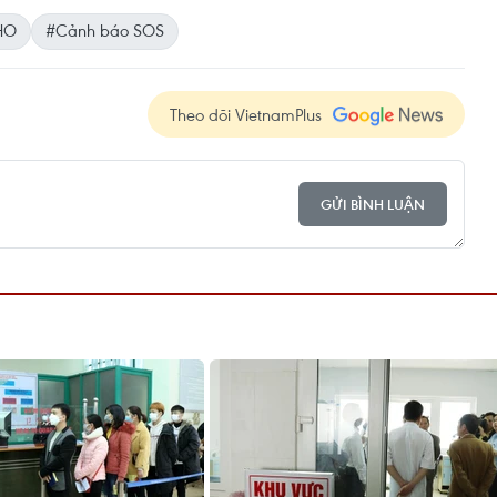
HO
#Cảnh báo SOS
Theo dõi VietnamPlus
GỬI BÌNH LUẬN