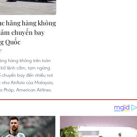
ục hãng hàng không
iảm chuyến bay
ng Quốc
7
ãng hàng không trên toàn
g bố lệnh cấm, tạm ngừng
 chuyến bay đến nhiều nơi
 như AirAsia của Malaysia,
a Pháp, American Airlines.