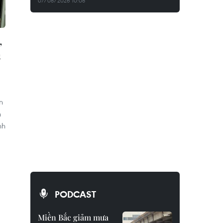
07/08/2026 10:08
,
s
n
h
nh
PODCAST
Miền Bắc giảm mưa