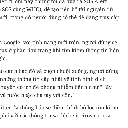
ết: "Hôm nay chúng tôi đã đưa ra SOS Alert
 SOS cùng WHO), để tạo nên bộ tài nguyên dữ
mới, trong đó người dùng có thể dễ dàng truy cập
 Google, với tính năng mới trên, người dùng sẽ
ay ở phần đầu trang khi tìm kiếm thông tin liên
le.
ào cảnh báo đó và cuộn chuột xuống, người dùng
những thông tin cập nhật về tình hình dịch
khuyên có ích để phòng nhiễm bệnh như "Hãy
và nước hoặc chà tay với cồn."
itter đã thông báo sẽ điều chỉnh bộ lọc tìm kiếm
hó với các thông tin sai lệch về virus corona