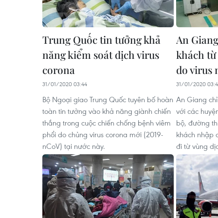
Trung Quốc tin tưởng khả
An Giang
năng kiểm soát dịch virus
khách từ
corona
do virus
31/01/2020 03:44
31/01/2020 03:
Bộ Ngoại giao Trung Quốc tuyên bố hoàn
An Giang chỉ
toàn tin tưởng vào khả năng giành chiến
với các huyệ
thắng trong cuộc chiến chống bệnh viêm
bộ, đường th
phổi do chủng virus corona mới (2019-
khách nhập c
nCoV) tại nước này.
đi từ vùng dị