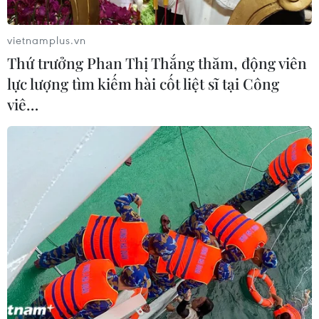
vietnamplus.vn
Thứ trưởng Phan Thị Thắng thăm, động viên
lực lượng tìm kiếm hài cốt liệt sĩ tại Công
viê…
Thanh Hoá đã tiêm được gần 1,9 triệu liều
vaccine phòng COVID-19
18/11/2021 14:02
Đến chiều 18/11, Thanh Hóa đã triển khai tiêm được