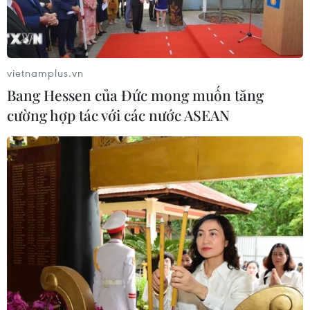
vietnamplus.vn
Bang Hessen của Đức mong muốn tăng
cường hợp tác với các nước ASEAN
Hà Nội: Không cách ly người về từ vùng
đỏ, da cam tiêm đủ vaccine
18/11/2021 14:00
Theo quy định mới, những người về từ các địa phương
có dịch đã tiêm đủ 2 liều vaccine chỉ tự theo dõi sức
khỏe tại nhà, nếu có dấu hiệu bất thường thì báo cho cơ
quan y tế.