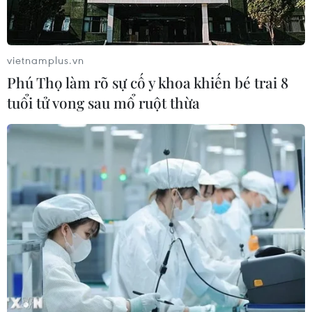
vietnamplus.vn
Phú Thọ làm rõ sự cố y khoa khiến bé trai 8
tuổi tử vong sau mổ ruột thừa