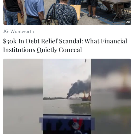
JG Wentworth
$30k In Debt Relief Scandal: What Financial
Institutions Quietly Conceal
Người lao động tại Công ty Cổ phần May Đáp, Bắc Binh. (Ảnh:
Thanh Thương/TTXVN)
Ngày 19/11, tại phiên họp thường kỳ tháng 11
của Ủy ban Nhân dân tỉnh và họp Ban Chỉ đạo
Phòng, chống dịch COVID-19 tỉnh Bắc Ninh, Phó