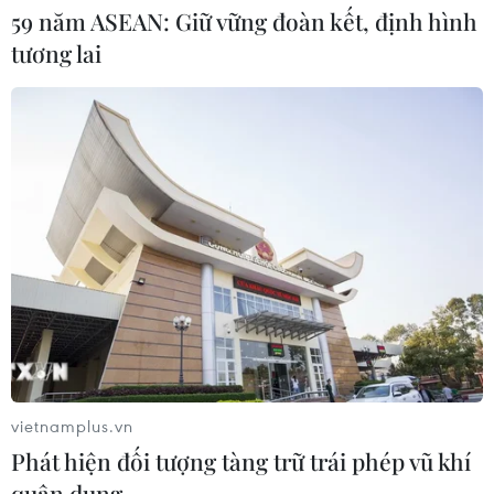
59 năm ASEAN: Giữ vững đoàn kết, định hình
Báo động cận thị học đường khi
tương lai
nhiều trẻ giảm thị lực từ rất sớm
01/08/2026 09:31
Thành phố Hồ Chí Minh phát triển
hệ thống y tế đa tầng, đồng bộ, thống
nhất
01/08/2026 09:14
Gia Lai xác thực 99,8% dữ liệu bảo
hiểm
01/08/2026 07:05
vietnamplus.vn
Phát hiện đối tượng tàng trữ trái phép vũ khí
quân dụng