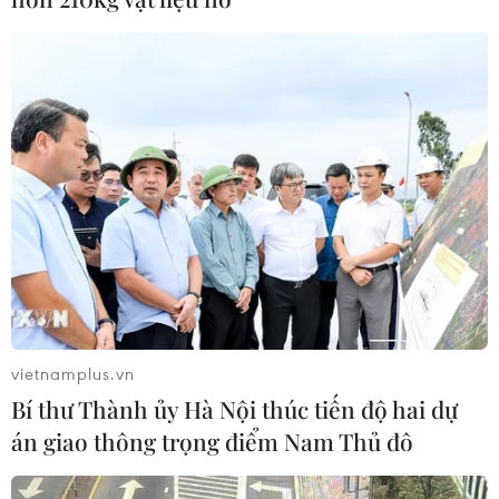
trai 8 tuổi tử vong sau mổ ruột thừa
08/08/2026 10:28
Cuộc tìm kiếm và vá lại những 'trái
tim lỗi '
07/08/2026 04:03
Hà Nội cảnh báo về việc sử dụng tế
bào gốc trong khám chữa bệnh, làm
đẹp
vietnamplus.vn
07/08/2026 03:03
Bí thư Thành ủy Hà Nội thúc tiến độ hai dự
án giao thông trọng điểm Nam Thủ đô
Thắp lên hy vọng cho bệnh nhân
nghèo từ 'phòng khám 0 đồng' ở An