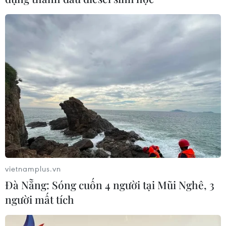
Gia Lai: Ổ dịch ở xã Hà Bầu diễn biến
phức tạp, phát hiện hàng chục F0
19/11/2021 05:33
Ban Chỉ đạo phòng, chống dịch COVID-19 huyện Đăk
Đoa đã khẩn trương truy vết, test nhanh và phát hiện 125
trường hợp dương tính, trong đó 58 người được khẳng
định dương tính bằng Real time PCR.
vietnamplus.vn
Đà Nẵng: Sóng cuốn 4 người tại Mũi Nghê, 3
người mất tích