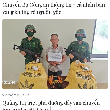
Chuyển Bộ Công an thông tin 7 cá nhân bán
vàng không rõ nguồn gốc
TIN CÙNG CHUYÊN MỤC
Quy định chức năng, nhiệm vụ,
quyền hạn và cơ cấu tổ chức của Bộ Y
tế
08/08/2026 14:03
vietnamplus.vn
Quảng Trị triệt phá đường dây vận chuyển
Phú Thọ làm rõ sự cố y khoa khiến bé
hơn 210kg vật liệu nổ