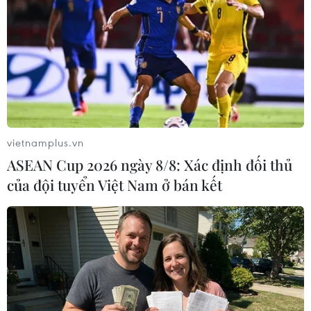
huyện, thành phố phải thành lập đường dây
nóng về y tế và an ninh./.
(TTXVN/Vietnam+)
vietnamplus.vn
ASEAN Cup 2026 ngày 8/8: Xác định đối thủ
của đội tuyển Việt Nam ở bán kết