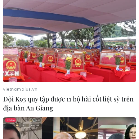
doanh thức ăn đường phố sau các vụ
ngộ độc
30/07/2026 08:24
Xem thêm
vietnamplus.vn
CƠ QUAN CHỦ QUẢN: THÔNG TẤN XÃ VIỆT NAM
Đội K93 quy tập được 11 bộ hài cốt liệt sỹ trên
Tổng Biên tập: TRẦN TIẾN DUẨN
địa bàn An Giang
Phó Tổng Biên tập: NGUYỄN THỊ TÁM, KHÚC THANH
THỦY