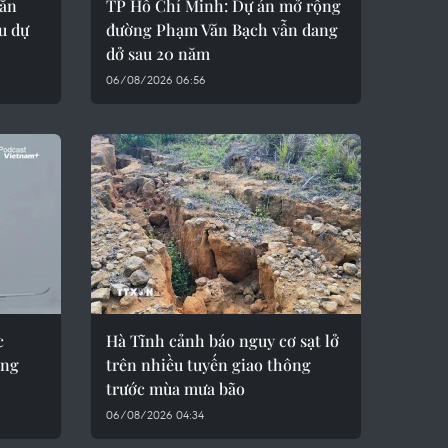
oăn
TP Hồ Chí Minh: Dự án mở rộng
u dự
đường Phạm Văn Bạch vẫn dang
dở sau 20 năm
06/08/2026 06:56
c
Hà Tĩnh cảnh báo nguy cơ sạt lở
ông
trên nhiều tuyến giao thông
trước mùa mưa bão
06/08/2026 04:34