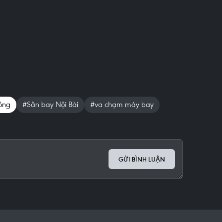
ông
#Sân bay Nội Bài
#va chạm máy bay
GỬI BÌNH LUẬN