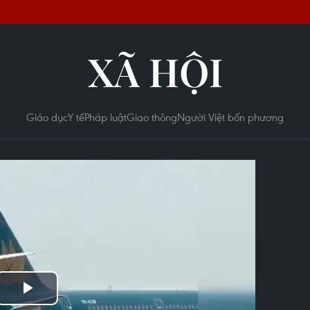
XÃ HỘI
Giáo dục
Y tế
Pháp luật
Giao thông
Người Việt bốn phương
Play