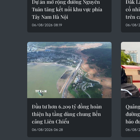
Dự án mở rộng đường Nguyễn
Đắk Lắ
Tuân tăng kết nối khu vực phía
cố nh
Tây Nam Hà Nội
trên c
06/08/2026 08:19
06/08/2
Đầu tư hơn 6.209 tỷ đồng hoàn
Quảng 
thiện hạ tầng dùng chung Bến
đường
cảng Liên Chiểu
báo đ
06/08/2026 06:28
06/08/2