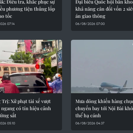
k: Điều tra, khắc phục sự
Đại biểu Quốc hội băn kh
iều phương tiện thủng lốp
khả năng cân đối vốn 2 siê
ao tốc
án giao thông
026 07:14
06/08/2026 07:00
Trị: Xử phạt tài xế vượt
Mưa dông khiến hàng chụ
 ngang có tín hiệu cảnh
chuyến bay tới Nội Bài kh
ường sắt
thể hạ cánh
026 05:10
06/08/2026 04:37