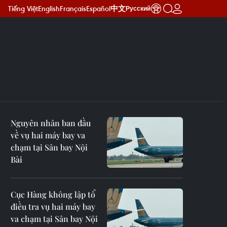
Tiếng Việt
English
Français
Español
中文
Русский
Nguyên nhân ban đầu
về vụ hai máy bay va
chạm tại Sân bay Nội
Bài
Cục Hàng không lập tổ
điều tra vụ hai máy bay
va chạm tại Sân bay Nội