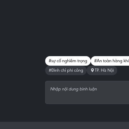
#sự cố nghiêm trọng
#An toàn hàng kh
#Đình chỉ phi công
TP. Hà Nội