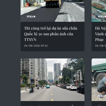
Thi công trở lại dự án sửa chữa
Hà Nội
Quốc lộ 30 sau phản ánh của
Vành 
TTXVN
Phục
06/08/2026 09:42
06/08/2