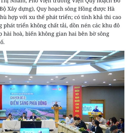
 Thị Nhâm, Phó Viện trưởng Viện Quy hoạch Đô
(Bộ Xây dựng), Quy hoạch sông Hồng được Hà
ù hợp với xu thế phát triển; có tính khả thi cao
g phát triển không chất tải, dồn nén các khu đô
áp hài hoà, biến không gian hai bên bờ sông
ố.