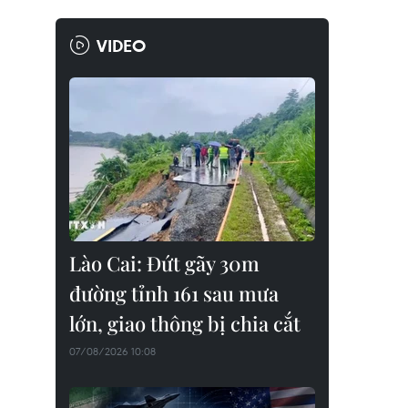
VIDEO
Lào Cai: Đứt gãy 30m
đường tỉnh 161 sau mưa
lớn, giao thông bị chia cắt
07/08/2026 10:08