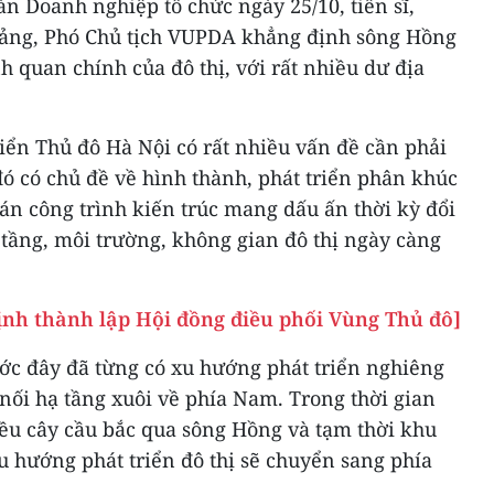
àn Doanh nghiệp tổ chức ngày 25/10, tiến sĩ,
uảng, Phó Chủ tịch VUPDA khẳng định sông Hồng
h quan chính của đô thị, với rất nhiều dư địa
riển Thủ đô Hà Nội có rất nhiều vấn đề cần phải
đó có chủ đề về hình thành, phát triển phân khúc
 án công trình kiến trúc mang dấu ấn thời kỳ đổi
 tầng, môi trường, không gian đô thị ngày càng
ịnh thành lập Hội đồng điều phối Vùng Thủ đô]
ớc đây đã từng có xu hướng phát triển nghiêng
 nối hạ tầng xuôi về phía Nam. Trong thời gian
hiều cây cầu bắc qua sông Hồng và tạm thời khu
xu hướng phát triển đô thị sẽ chuyển sang phía