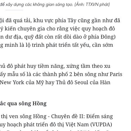
 để xây dựng các không gian sáng tạo. (Ảnh: TTXVN phát)
i đã quá tải, khu vực phía Tây cũng gần như đã
u ý kiến chuyên gia cho rằng việc quy hoạch đô
n dư địa, quỹ đất còn rất dồi dào ở phía Đông)
g minh là lộ trình phát triển tất yếu, cần sớm
Thủ đô phát huy tiềm năng, xứng tầm theo xu
lấy mẫu số là các thành phố 2 bên sông như Paris
 New York của Mỹ hay Thủ đô Seoul của Hàn
bắc qua sông Hồng
 thị ven sông Hồng - Chuyên đề II: Điểm sáng
uy hoạch phát triển đô thị Việt Nam (VUPDA)