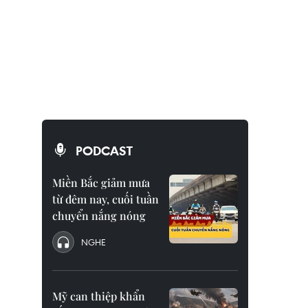
PODCAST
Miền Bắc giảm mưa
từ đêm nay, cuối tuần
chuyển nắng nóng
NGHE
Mỹ can thiệp khẩn