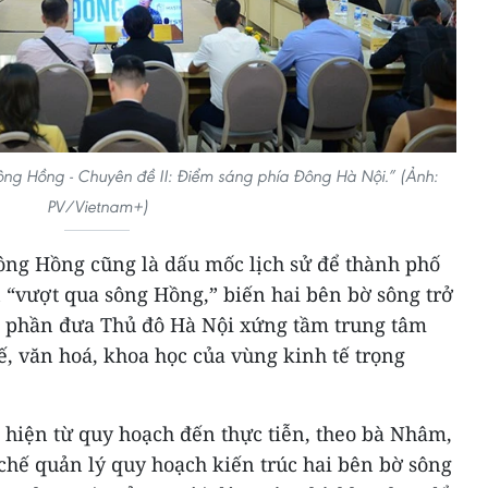
ông Hồng - Chuyên đề II: Điểm sáng phía Đông Hà Nội.” (Ảnh:
PV/Vietnam+)
sông Hồng cũng là dấu mốc lịch sử để thành phố
 “vượt qua sông Hồng,” biến hai bên bờ sông trở
p phần đưa Thủ đô Hà Nội xứng tầm trung tâm
tế, văn hoá, khoa học của vùng kinh tế trọng
 hiện từ quy hoạch đến thực tiễn, theo bà Nhâm,
chế quản lý quy hoạch kiến trúc hai bên bờ sông