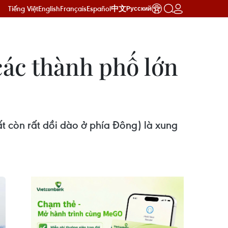
Tiếng Việt
English
Français
Español
中文
Русский
các thành phố lớn
ất còn rất dồi dào ở phía Đông) là xung