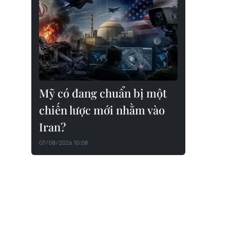
Mỹ có đang chuẩn bị một
chiến lược mới nhằm vào
Iran?
07/08/2026 10:08