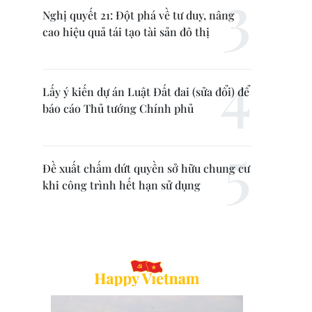
Nghị quyết 21: Đột phá về tư duy, nâng
cao hiệu quả tái tạo tài sản đô thị
Lấy ý kiến dự án Luật Đất đai (sửa đổi) để
báo cáo Thủ tướng Chính phủ
Đề xuất chấm dứt quyền sở hữu chung cư
khi công trình hết hạn sử dụng