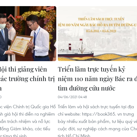
ội thi giảng viên
Triển lãm trực tuyến kỷ
các trường chính trị
niệm 110 năm ngày Bác ra đ
m
tìm đường cứu nước
0
04/06/2021 04:48
 viện Chính trị Quốc gia Hồ
Triển lãm và hội sách trực tuyến tại địa
h giá hội thi diễn ra nghiêm
chỉ website: https://book365. vn trưng
 thần trách nhiệm và nỗ lực
bày nhiều xuất bản phẩm, tư liệu quý v
đồng Giám khảo, các tiểu
cuộc đời, sự nghiệp cách mạng của Ch
từng thí sinh.
tịch Hồ Chí Minh.