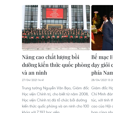
Nâng cao chất lượng bồi
Bế mạc H
dưỡng kiến thức quốc phòng
dạy giỏi 
và an ninh
phía Na
27/04/2021 14:41
28/04/2021 13:2
Trung tướng Nguyễn Văn Bạo, Giám đốc
Giám đốc Học
Học viện Chính trị, cho biết từ năm 2008,
Chí Minh đán
Học viện Chính trị đã tổ chức bồi dưỡng
túc, với tinh
kiến thức quốc phòng và an ninh cho 100
cao của Hội 
khóa với 7.192 học viên.
ban cũng như 