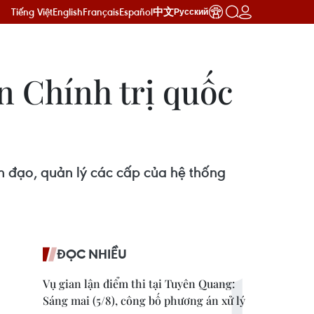
Tiếng Việt
English
Français
Español
中文
Русский
n Chính trị quốc
h đạo, quản lý các cấp của hệ thống
ĐỌC NHIỀU
Vụ gian lận điểm thi tại Tuyên Quang:
Sáng mai (5/8), công bố phương án xử lý