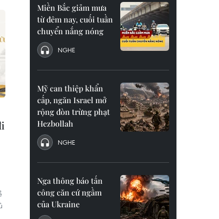
Miền Bắc giảm mưa
từ đêm nay, cuối tuần
chuyển nắng nóng
NGHE
Mỹ can thiệp khẩn
cấp, ngăn Israel mở
rộng đòn trừng phạt
Hezbollah
i
NGHE
Nga thông báo tấn
công căn cứ ngầm
ề
của Ukraine
ủ