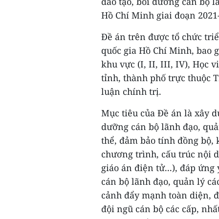
đào tạo, bồi dưỡng cán bộ l
Hồ Chí Minh giai đoạn 2021
Đề án trên được tổ chức tri
quốc gia Hồ Chí Minh, bao 
khu vực (I, II, III, IV), Học
tỉnh, thành phố trực thuộc 
luận chính trị.
Mục tiêu của Đề án là xây d
dưỡng cán bộ lãnh đạo, quản
thể, đảm bảo tính đồng bộ, 
chương trình, cấu trúc nội d
giáo án điện tử...), đáp ứn
cán bộ lãnh đạo, quản lý cá
cảnh đẩy mạnh toàn diện, đ
đội ngũ cán bộ các cấp, nhấ