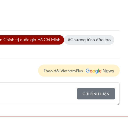
n Chính trị quốc gia Hồ Chí Minh
#Chương trình đào tạo
Theo dõi VietnamPlus
GỬI BÌNH LUẬN