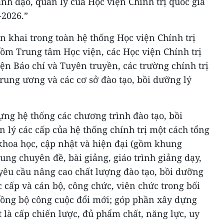
ãnh đạo, quản lý của Học viện Chính trị quốc gia
-2026.”
ển khai trong toàn hệ thống Học viện Chính trị
gồm Trung tâm Học viện, các Học viện Chính trị
 viện Báo chí và Tuyên truyền, các trường chính trị
Trung ương và các cơ sở đào tạo, bồi dưỡng lý
ựng hệ thống các chương trình đào tạo, bồi
 lý các cấp của hệ thống chính trị một cách tổng
khoa học, cập nhật và hiện đại (gồm khung
ung chuyên đề, bài giảng, giáo trình giảng dạy,
g yêu cầu nâng cao chất lượng đào tạo, bồi dưỡng
c cấp và cán bộ, công chức, viên chức trong bối
ồng bộ công cuộc đổi mới; góp phần xây dựng
t là cấp chiến lược, đủ phẩm chất, năng lực, uy