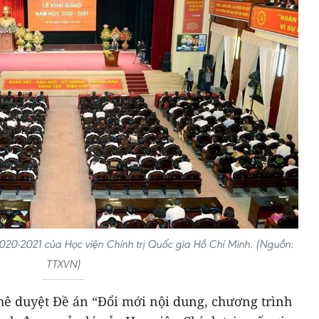
20-2021 của Học viện Chính trị Quốc gia Hồ Chí Minh. (Nguồn:
TTXVN)
ê duyệt Đề án “Đổi mới nội dung, chương trình