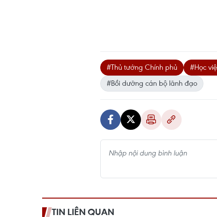
#Thủ tướng Chính phủ
#Học việ
#Bồi dưỡng cán bộ lãnh đạo
TIN LIÊN QUAN