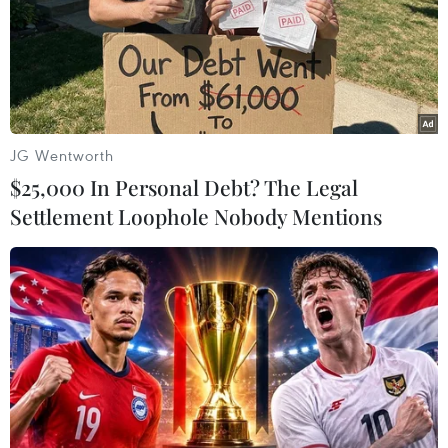
với các tình huống khẩn cấp và sự cố y tế công
cộng, bảo đảm an ninh y tế, an toàn thực phẩm;
thực hiện đồng bộ các giải pháp để nâng cao
chất lượng khám, chữa bệnh các tuyến; tăng
cường công tác nghiên cứu khoa học, ứng dụng
công nghệ cao trong phòng, phát hiện sớm,
JG Wentworth
chẩn đoán và điều trị bệnh tật; đẩy mạnh
$25,000 In Personal Debt? The Legal
nghiên cứu, sản xuất trang thiết bị y tế, sinh
Settlement Loophole Nobody Mentions
phẩm, vật tư, thuốc để chủ động trong phòng,
chống dịch bệnh và điều trị…
Đánh giá cao việc thực hiện nhiệm vụ của
ngành y tế năm qua, nhất là trong bối cảnh đại
dịch COVID-19, toàn ngành tập trung cho phòng,
chống dịch bệnh, đồng thời vẫn bảo đảm thực
hiện các chỉ tiêu Quốc hội giao trong bảo vệ,
chăm sóc và nâng cao sức khỏe nhân dân, Phó