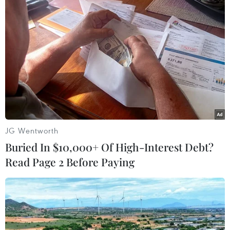
ở vùng khó khăn.
Việc giao tự chủ cho các đơn vị ở nhiều địa
phương còn chưa đúng quy định.
JG Wentworth
Buried In $10,000+ Of High-Interest Debt?
Read Page 2 Before Paying
Sử dụng hệ thống chụp cắt lớp khám, điều trị cho người bệnh
tại Bệnh viện Đa khoa tỉnh Lai Châu. (Ảnh: Quý Trung/TTXVN)