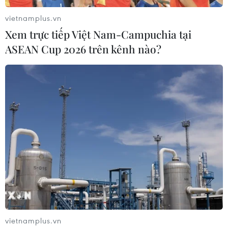
vietnamplus.vn
Xem trực tiếp Việt Nam-Campuchia tại
ASEAN Cup 2026 trên kênh nào?
#Đổi mới toàn diện ngành Y tế
#Bộ y tế
#Chăm sóc sức khỏe
#COVID-19
#Khám chữa bệnh
#Tiêm chủng
#Y tế dự phòng
TP. Hà Nội
vietnamplus.vn