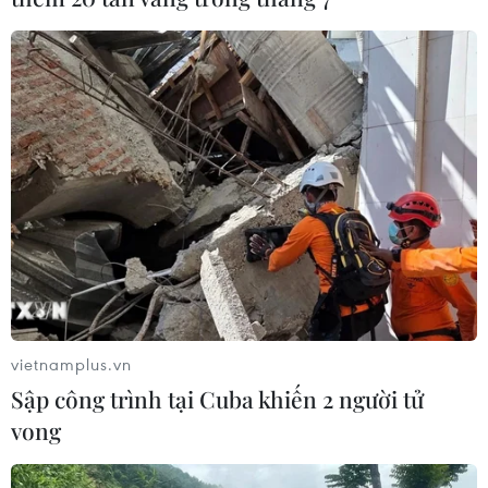
WHO đánh giá cao nỗ lực của Việt Nam
trong phòng chống dịch COVID-19
07/03/2020 23:36
Tổng Giám đốc WHO đánh giá cao việc Việt Nam đã
tiến hành ngay từ sớm nhiều biện pháp hiệu quả, đặc
biệt là các cam kết chính trị của Lãnh đạo cấp cao, đã
giúp kiểm soát dịch bệnh.
vietnamplus.vn
Sập công trình tại Cuba khiến 2 người tử
vong