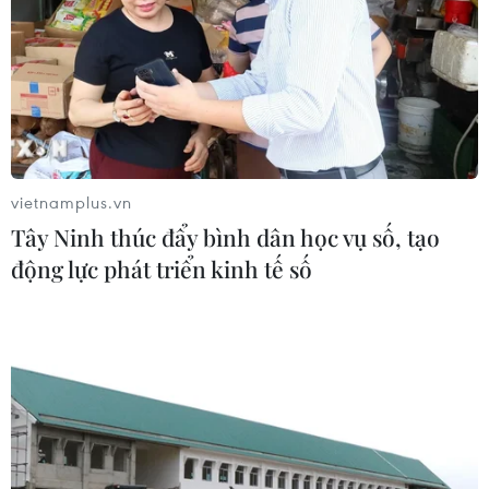
vietnamplus.vn
Tây Ninh thúc đẩy bình dân học vụ số, tạo
động lực phát triển kinh tế số
Việt Nam làm chủ nhiều kỹ thuật y học
ngang tầm thế giới
28/08/2020 03:06