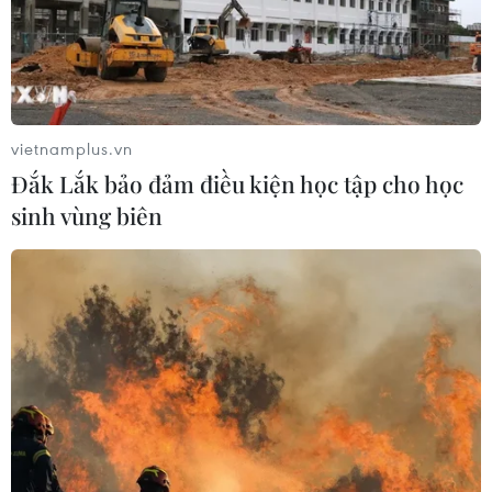
75 năm sau ngày thành lập nước, ngành y tế Việt Nam
không chỉ hoàn thành tốt nhiệm vụ bảo vệ sức khỏe của
nhân dân mà còn tự hào góp mặt trên bản đồ y tế thế
giới với nhiều thành tựu kỹ thuật y học.
vietnamplus.vn
Đắk Lắk bảo đảm điều kiện học tập cho học
sinh vùng biên