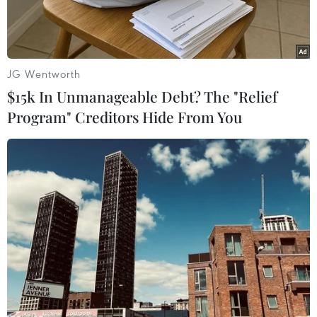
JG Wentworth
$15k In Unmanageable Debt? The "Relief
Program" Creditors Hide From You
Quyền Bộ trưởng Bộ Y tế Nguyễn Thanh Long. (Ảnh: Thống
Nhất/TTXVN)
Ngày 17/9, tại Hà Nội, Thường trực Ủy ban Về
các vấn đề xã hội của Quốc hội tổ chức phiên