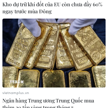
Kho dự trữ khí đốt của EU còn chưa đầy 60%
ngay trước mùa Đông
Theo dõi VietnamPlus
TIN LIÊN QUAN
vietnamplus.vn
Ngân hàng Trung ương Trung Quốc mua
thêm 20 tấn vàng trong tháng 7