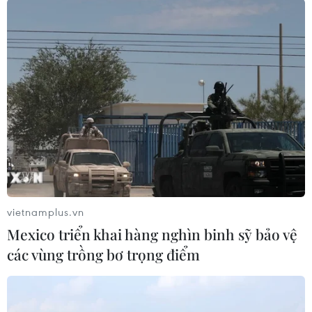
ngoài khơi Mexico
20/11/2019 05:30
Một trận động đất có độ lớn 6,3 đã làm rung chuyển
khu vực ngoài khơi bang Chiapas của Mexico nhưng
chưa có báo cáo về thương vong hay thiệt hại.
vietnamplus.vn
Mexico triển khai hàng nghìn binh sỹ bảo vệ
các vùng trồng bơ trọng điểm