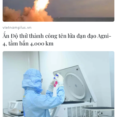
vietnamplus.vn
Ấn Độ thử thành công tên lửa đạn đạo Agni-
Play
4, tầm bắn 4.000 km
Video
Ngày 23/6, Cơ quan Khảo sát địa chất Mỹ (USGS)
thông báo, một trận động đất mạnh 7,4 độ đã
làm rung chuyển khu vực bờ biển phía Nam
Mexico.
Tâm chấn trận động đất nằm cách thị trấn Santa
Maria Zapotitlan của bang Oaxaca khoảng 11