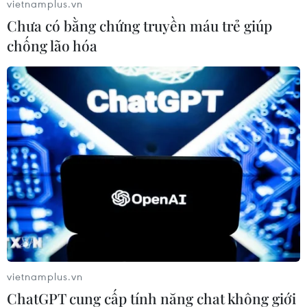
vietnamplus.vn
Chưa có bằng chứng truyền máu trẻ giúp
chống lão hóa
#USGS
#Động đất
#Cảnh báo sóng thần
#Rung chấn
Mexico
Theo dõi VietnamPlus
vietnamplus.vn
ChatGPT cung cấp tính năng chat không giới