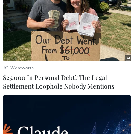
JG Wentworth
$25,000 In Personal Debt? The Legal
Settlement Loophole Nobody Mentions
TIN CÙNG CHUYÊN MỤC
Thời tiết ngày 7/8: Bắc Bộ và Bắc
Trung Bộ giảm mưa về đêm, cục bộ
có mưa to
06/08/2026 23:15