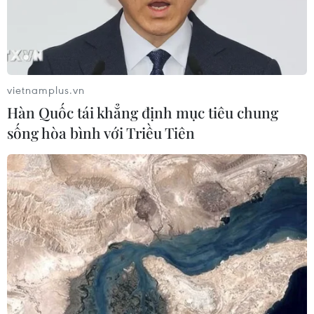
Áp thấp nhiệt đới mạnh lên thành
bão số 3, vùng ven biển không bị ảnh
hưởng
05/08/2026 01:41
vietnamplus.vn
Hàn Quốc tái khẳng định mục tiêu chung
Xem thêm
sống hòa bình với Triều Tiên
CƠ QUAN CHỦ QUẢN: THÔNG TẤN XÃ VIỆT NAM
Tổng Biên tập: TRẦN TIẾN DUẨN
Phó Tổng Biên tập: NGUYỄN THỊ TÁM, KHÚC THANH
THỦY