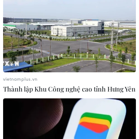
Động đất làm rung chuyển một phần bang
Quintana Roo của Mexico
16/04/2020 15:14
Một trận động đất có độ lớn 6 đã xảy ra vào sáng 16/4
(giờ địa phương) tại khu vực ngoài khơi Honduras, làm
rung chuyển một phần khu vực bang Quintana Roo của
Mexico.
vietnamplus.vn
Thành lập Khu Công nghệ cao tỉnh Hưng Yên