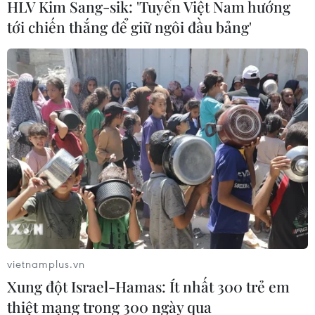
HLV Kim Sang-sik: 'Tuyển Việt Nam hướng
tới chiến thắng để giữ ngôi đầu bảng'
vietnamplus.vn
Xung đột Israel-Hamas: Ít nhất 300 trẻ em
thiệt mạng trong 300 ngày qua