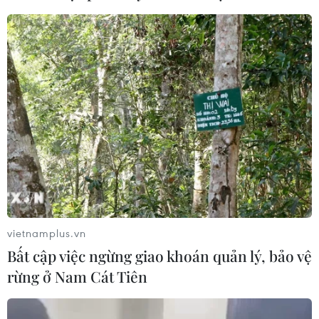
06/08/2026 02:50
Thời tiết ngày 6/8: Bão số 3 đã di
chuyển ra ngoài Biển Đông
05/08/2026 23:15
Chủ động ứng phó với biến đổi khí
hậu trong thời kỳ mới
05/08/2026 14:57
vietnamplus.vn
Bất cập việc ngừng giao khoán quản lý, bảo vệ
Gần 40 điểm bị sạt lở đất do mưa lớn
rừng ở Nam Cát Tiên
tại Lào Cai
05/08/2026 14:56