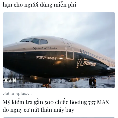
hạn cho người dùng miễn phí
TIN LIÊN QUAN
vietnamplus.vn
Mỹ kiểm tra gần 500 chiếc Boeing 737 MAX
do nguy cơ nứt thân máy bay
Động đất mạnh làm rung chuyển khu vực