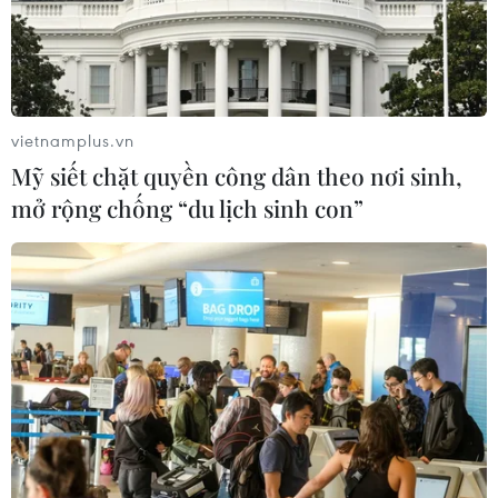
vietnamplus.vn
Mỹ siết chặt quyền công dân theo nơi sinh,
mở rộng chống “du lịch sinh con”
Động đất mạnh rung chuyển thành phố
nghỉ dưỡng nổi tiếng của Mexico
22/05/2020 10:33
Một trận động đất có độ lớn 6,1 độ đã xảy ra tại khu vực
thành phố nghỉ dưỡng nổi tiếng San Jose del Cabo.
Hiện chưa có báo cáo về hợp thương vong hay thiệt hại
vật chất sau cơn địa chấn này.