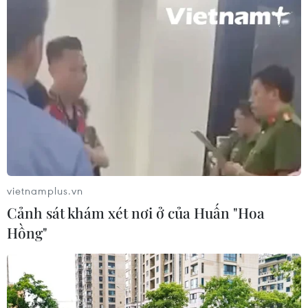
Bão số 3 gây gió mạnh, sóng cao trên
vùng biển phía Đông Nam
05/08/2026 14:55
Thả kỳ đà hoa về rừng đặc dụng
vườn chim Bạc Liêu
05/08/2026 13:45
vietnamplus.vn
Cảnh sát khám xét nơi ở của Huấn "Hoa
Hồng"
Đẩy nhanh tiến độ Nhà máy điện rác
ở Thanh Hóa trước áp lực xử lý rác
thải
05/08/2026 13:30