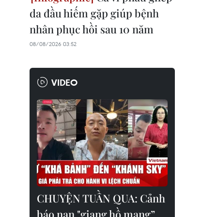
da đầu hiếm gặp giúp bệnh
nhân phục hồi sau 10 năm
08/08/2026 03:52
VIDEO
CHUYỆN TUẦN QUA: Cảnh
báo nạn "giang hồ mạng”