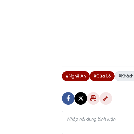
#Nghệ An
#Cửa Lò
#Khách