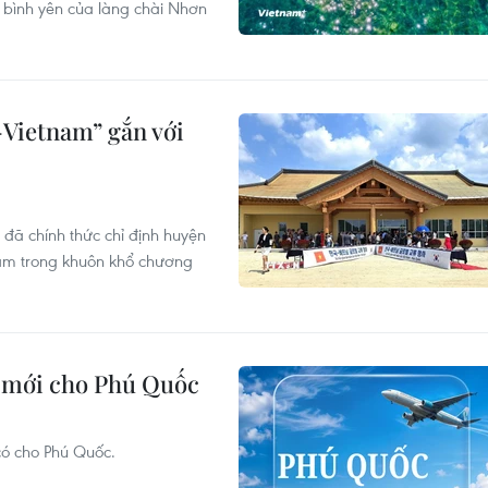
g bình yên của làng chài Nhơn
Vietnam” gắn với
đã chính thức chỉ định huyện
nam trong khuôn khổ chương
 mới cho Phú Quốc
có cho Phú Quốc.