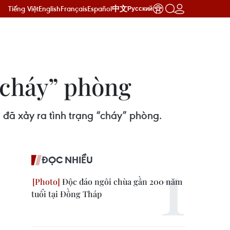
Tiếng Việt
English
Français
Español
中文
Русский
 “cháy” phòng
n đã xảy ra tình trạng “cháy” phòng.
ĐỌC NHIỀU
Độc đáo ngôi chùa gần 200 năm
tuổi tại Đồng Tháp