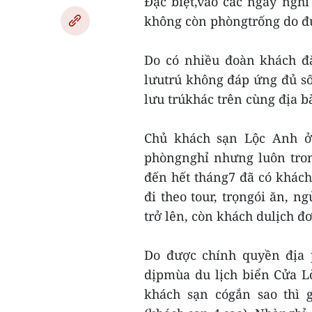
Đặc biệt,vào các ngày nghỉ
không còn phòngtrống do đư
Do có nhiều đoàn khách đặ
lưutrú không đáp ứng đủ số 
lưu trúkhác trên cùng địa b
Chủ khách sạn Lộc Anh ở
phòngnghỉ nhưng luôn tron
đến hết tháng7 đã có khách 
đi theo tour, trọngói ăn, n
trở lên, còn khách dulịch đơn
Do được chính quyền địa 
dịpmùa du lịch biển Cửa L
khách sạn cógắn sao thì g