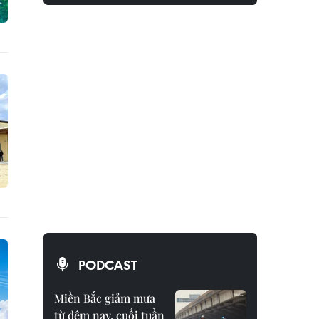
PODCAST
Miền Bắc giảm mưa
từ đêm nay, cuối tuần