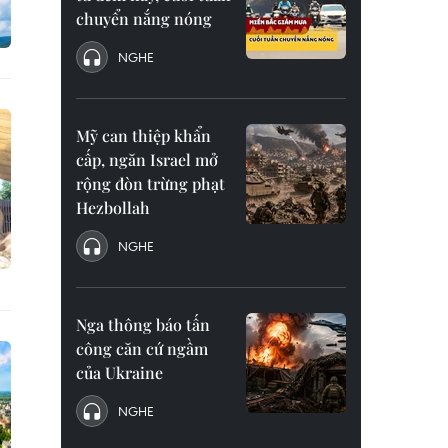
chuyển nắng nóng
NGHE
Mỹ can thiệp khẩn
cấp, ngăn Israel mở
rộng đòn trừng phạt
Hezbollah
NGHE
Nga thông báo tấn
công căn cứ ngầm
của Ukraine
NGHE