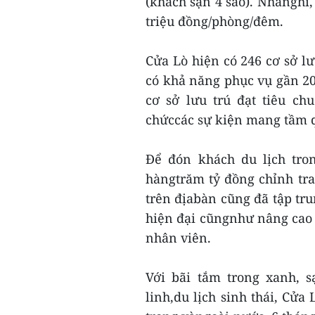
(khách sạn 4 sao). Nhànghỉ,
triệu đồng/phòng/đêm.
Cửa Lò hiện có 246 cơ sở lư
có khả năng phục vụ gần 20
cơ sở lưu trú đạt tiêu ch
chứccác sự kiện mang tầm q
Để đón khách du lịch tro
hàngtrăm tỷ đồng chỉnh tran
trên địabàn cũng đã tập tru
hiện đại cũngnhư nâng cao 
nhân viên.
Với bãi tắm trong xanh, 
linh,du lịch sinh thái, Cử