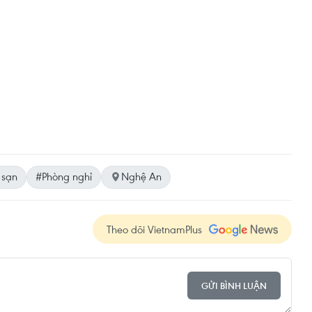
 sạn
#Phòng nghỉ
Nghệ An
Theo dõi VietnamPlus
GỬI BÌNH LUẬN