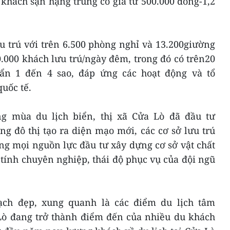
 khách sạn hạng trung có giá từ 500.000 đồng-1,2
u trú với trên 6.500 phòng nghỉ và 13.200giường
.000 khách lưu trú/ngày đêm, trong đó có trên20
uẩn 1 đến 4 sao, đáp ứng các hoạt động và tổ
uốc tế.
ng mùa du lịch biển, thị xã Cửa Lò đã đầu tư
g đô thị tạo ra diện mạo mới, các cơ sở lưu trú
ng mọi nguồn lực đầu tư xây dựng cơ sở vật chất
tính chuyên nghiệp, thái độ phục vụ của đội ngũ
sạch đẹp, xung quanh là các điểm du lịch tâm
a Lò đang trở thành điểm đến của nhiều du khách