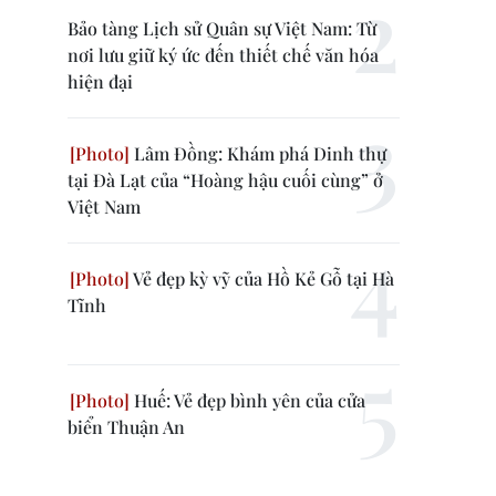
Bảo tàng Lịch sử Quân sự Việt Nam: Từ
nơi lưu giữ ký ức đến thiết chế văn hóa
hiện đại
Lâm Đồng: Khám phá Dinh thự
tại Đà Lạt của “Hoàng hậu cuối cùng” ở
Việt Nam
Vẻ đẹp kỳ vỹ của Hồ Kẻ Gỗ tại Hà
Tĩnh
Huế: Vẻ đẹp bình yên của cửa
biển Thuận An