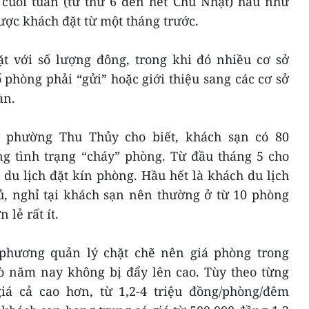
 cuối tuần (từ thứ 6 đến hết Chủ Nhật) hầu như
ợc khách đặt từ một tháng trước.
t với số lượng đông, trong khi đó nhiều cơ sở
phòng phải “gửi” hoặc giới thiệu sang các cơ sở
àn.
 phường Thu Thủy cho biết, khách sạn có 80
g tình trạng “cháy” phòng. Từ đầu tháng 5 cho
du lịch đặt kín phòng. Hầu hết là khách du lịch
gủ, nghỉ tại khách sạn nên thường ở từ 10 phòng
 lẻ rất ít.
phương quản lý chặt chẽ nên giá phòng trong
ò năm nay không bị đẩy lên cao. Tùy theo từng
iá cả cao hơn, từ 1,2-4 triệu đồng/phòng/đêm