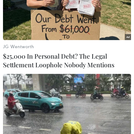
Tuần lễ Festival sẽ diễn ra 71 hoạt động, sự kiện
khác trên tuyến Công viên bờ biển đường Trần
Phú, thành phố Nha Trang, hứa hẹn mang đến
cho du khách nhiều hoạt động mang tính đặc
trưng miền biển.
JG Wentworth
Đặc biệt, điểm nhấn của Festival Biển 2023 là
$25,000 In Personal Debt? The Legal
màn kết hợp trình diễn ánh sáng nghệ thuật
Settlement Loophole Nobody Mentions
trong Lễ khai mạc với 1.653 máy bay không
người lái trên nền nhạc hiện đại được hòa âm,
phối khí với chất liệu âm nhạc bản địa./.
(Vietnam+)