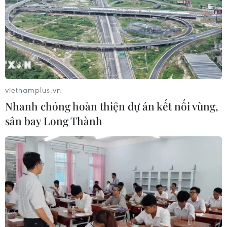
trò tạo thêm môt sân chơi công nghệ bổ ích dành cho
học sinh THCS giúp thế hệ trẻ Việt Nam đón đầu, phát
triển ngôn ngữ và kỹ năng toàn cầu mới.
vietnamplus.vn
Nhanh chóng hoàn thiện dự án kết nối vùng,
sân bay Long Thành
Đặc sắc trải nghiệm ngắm toàn cảnh Cửa