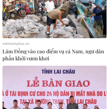
TIN CÙNG CHUYÊN MỤC
Bánh xèo tôm nhảy - món ăn phải
vietnamplus.vn
thử khi đến Quy Nhơn
Lâm Đồng vào cao điểm vụ cá Nam, ngư dân
07/08/2026 00:00
phấn khởi vươn khơi
NAPAS và KiotViet hợp tác mở rộng
hệ sinh thái thanh toán VietQR
06/08/2026 14:03