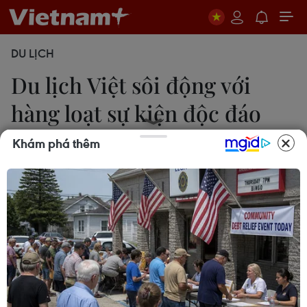
DU LỊCH
Du lịch Việt sôi động với
hàng loạt sự kiện độc đáo
trong tháng Sáu
Khám phá thêm
M.Mai
30/05/2023 07:09
Một loạt lễ hội nổi bật sắp khai mạc trong tháng 6
được kỳ vọng sẽ giúp ngành du lịch thu hút lượng
lớn du khách trong nước, quốc tế đến trong bối
cảnh ngành kinh tế xanh đang chuyển biến tích