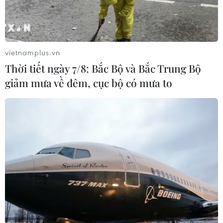
vietnamplus.vn
Thời tiết ngày 7/8: Bắc Bộ và Bắc Trung Bộ
giảm mưa về đêm, cục bộ có mưa to
#Festival
#Cao nguyên trắng
#Khách quốc tế
#Hoàng A Tưởng
#Bắn pháo hoa
#UNESCO
#Di sản văn hóa phi vật thể
TP. Đà Nẵng
Khánh Hòa
Lào Cai
Ninh Thuận
Theo dõi VietnamPlus