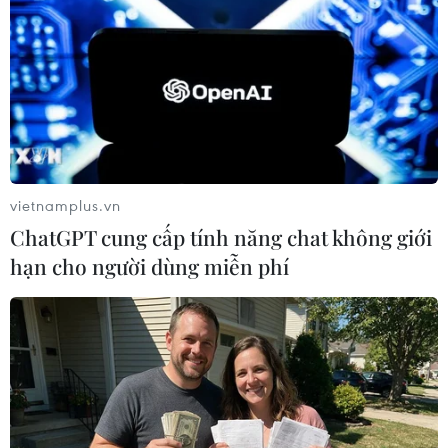
Giống nho Red Cardinal (nho đỏ) trồng theo tiêu chuẩn VietGAP
tại Làng nho Thái An, xã Vĩnh Hải, huyện Ninh Hải, Ninh Thuận.
vietnamplus.vn
(Ảnh: TTXVN).
ChatGPT cung cấp tính năng chat không giới
hạn cho người dùng miễn phí
Festival biển Nha Trang - Khánh Hòa 2023
Festival biển Nha Trang - Khánh Hòa 2023 sẽ
được tổ chức từ ngày 3-6/6, tại thành phố Nha
Trang và một số thành phố, huyện thị của tỉnh
Khánh Hòa.