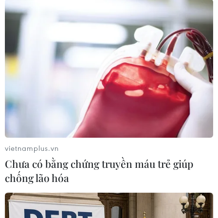
chọn nhằm tôn vinh sự phục hồi mạnh mẽ của
du lịch thế giới sau đại dịch COVID-19. Cuộc thi
gồm 7 đội thi quốc tế là Canada, Anh, Italy, Ba
Lan, Pháp, Australia, Phần Lan và đội chủ nhà
Việt Nam.
Lễ hội bắn pháo hoa tầm cỡ quốc tế này là lần
thứ 11 Đà Nẵng đứng ra tổ. Sự kiện đã góp phần
mang lại cho Đà Nẵng danh hiệu “Điểm đến sự
kiện-lễ hội hàng đầu châu Á.” Trong thời gian
diễn ra lễ hội pháo hoa, thành phố Đà Nẵng sẽ
vietnamplus.vn
tổ chức nhiều hoạt động phụ trợ như các lễ hội
Chưa có bằng chứng truyền máu trẻ giúp
đường phố, sự kiện âm nhạc, nghệ thuật để
chống lão hóa
phục vụ người dân và du khách.
Ninh Thuận - Miền đất hội tụ những giá trị