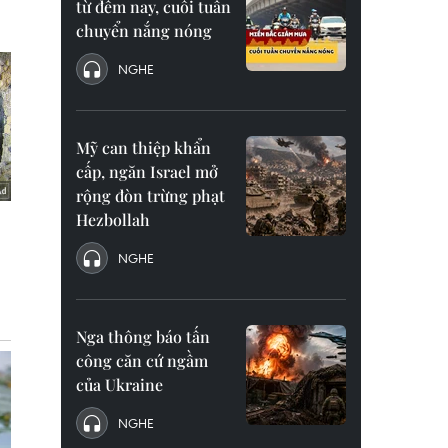
từ đêm nay, cuối tuần
chuyển nắng nóng
NGHE
Mỹ can thiệp khẩn
cấp, ngăn Israel mở
rộng đòn trừng phạt
Hezbollah
NGHE
Nga thông báo tấn
công căn cứ ngầm
của Ukraine
NGHE