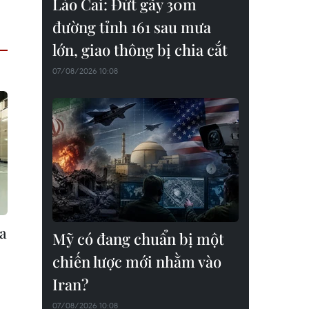
Lào Cai: Đứt gãy 30m
đường tỉnh 161 sau mưa
lớn, giao thông bị chia cắt
07/08/2026 10:08
ủa
Mỹ có đang chuẩn bị một
chiến lược mới nhằm vào
Iran?
07/08/2026 10:08