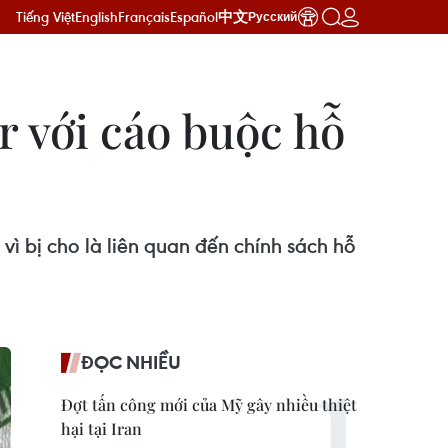
Tiếng Việt
English
Français
Español
中文
Русский
r với cáo buộc hỗ
vì bị cho là liên quan đến chính sách hỗ
ĐỌC NHIỀU
Đợt tấn công mới của Mỹ gây nhiều thiệt
hại tại Iran