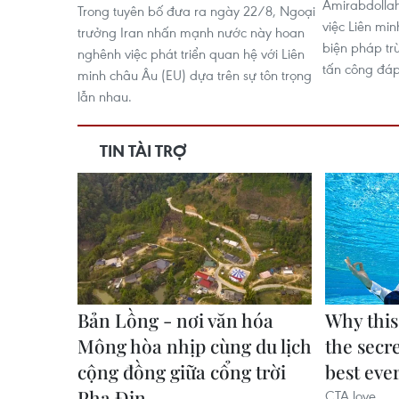
Amirabdollah
Trong tuyên bố đưa ra ngày 22/8, Ngoại
việc Liên mi
trưởng Iran nhấn mạnh nước này hoan
biện pháp tr
nghênh việc phát triển quan hệ với Liên
tấn công đáp
minh châu Âu (EU) dựa trên sự tôn trọng
lẫn nhau.