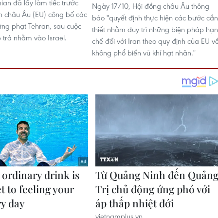
ian đã lấy làm tiếc trước
Ngày 17/10, Hội đồng châu Âu thông
nh châu Âu (EU) công bố các
báo "quyết định thực hiện các bước cần
ừng phạt Tehran, sau cuộc
thiết nhằm duy trì những biện pháp hạn
 trả nhằm vào Israel.
chế đối với Iran theo quy định của EU v
không phổ biến vũ khí hạt nhân."