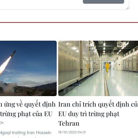
n ứng về quyết định
Iran chỉ trích quyết định c
trừng phạt của EU
EU duy trì trừng phạt
Tehran
04
goại trưởng Iran Hossein
18/10/2023 04:13