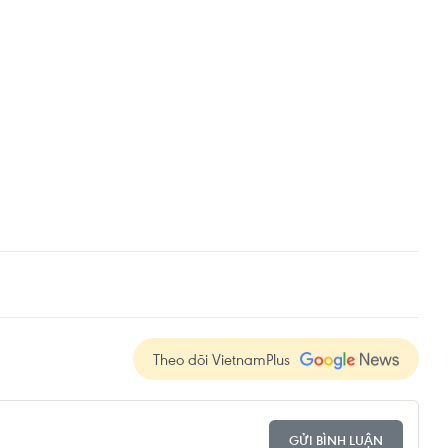
Theo dõi VietnamPlus
GỬI BÌNH LUẬN