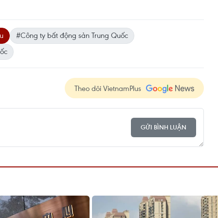
ếu
#Công ty bất động sản Trung Quốc
ốc
Theo dõi VietnamPlus
GỬI BÌNH LUẬN