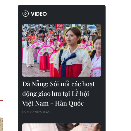
VIDEO
Đà Nẵng: Sôi nổi các hoạt
động giao lưu tại Lễ hội
Việt Nam - Hàn Quốc
09/08/2026 11:46