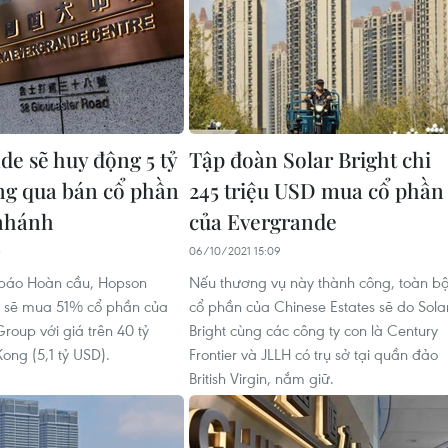
de sẽ huy động 5 tỷ
Tập đoàn Solar Bright chi
g qua bán cổ phần
245 triệu USD mua cổ phần
 nhánh
của Evergrande
3
06/10/2021 15:09
 báo Hoàn cầu, Hopson
Nếu thương vụ này thành công, toàn b
 sẽ mua 51% cổ phần của
cổ phần của Chinese Estates sẽ do Sola
roup với giá trên 40 tỷ
Bright cùng các công ty con là Century
ong (5,1 tỷ USD).
Frontier và JLLH có trụ sở tại quần đảo
British Virgin, nắm giữ.