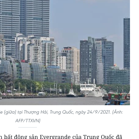
 (giữa) tại Thượng Hải, Trung Quốc, ngày 24/9/2021. (Ảnh:
AFP/TTXVN)
àn bất động sản Evergrande của Trung Quốc đã