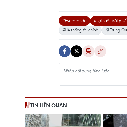
#Evergrande
#Lợi suất trái phi
#Hệ thống tài chính
Trung Qu
TIN LIÊN QUAN