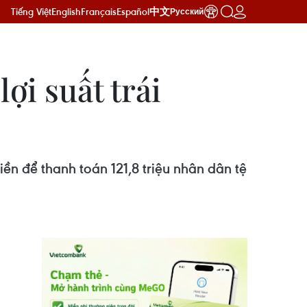
Tiếng Việt
English
Français
Español
中文
Русский
ợi suất trái
ền để thanh toán 121,8 triệu nhân dân tệ