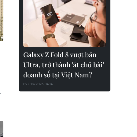
Galaxy Z Fold 8 vượt bản
Ultra, trở thành 'át chủ bài'
doanh số tại Việt Nam?
09/08/2026 04:14
ộ
r