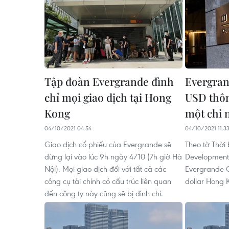
Tập đoàn Evergrande đình
Evergran
chỉ mọi giao dịch tại Hong
USD thôn
Kong
một chi
04/10/2021 04:54
04/10/2021 11:3
Giao dịch cổ phiếu của Evergrande sẽ
Theo tờ Thời
dừng lại vào lúc 9h ngày 4/10 (7h giờ Hà
Development
Nội). Mọi giao dịch đối với tất cả các
Evergrande G
công cụ tài chính có cấu trúc liên quan
dollar Hong K
đến công ty này cũng sẽ bị đình chỉ.