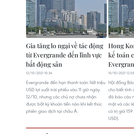
Gia tăng lo ngại về tác động
Hong Kon
từ Evergrande đến lĩnh vực
kế toán 
bất động sản
Evergra
12/10/2021 10:34
15/10/2021 12:0
Evergrande đến hạn thanh toán 148 triệu
Hội đồng Báo
USD lợi suất trái phiếu vào 11 giờ ngày
cho biết tín
12/10, nhưng các chủ nợ chưa nhận
đã báo cáo n
được bất kỳ khoản tiền nào khi kết thúc
mặt và các k
phiên giao dịch tại châu Á.
có trị giá 15
USD).