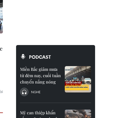
e
PODCAST
Miền Bắc giảm mưa
từ đêm nay, cuối tuần
chuyển nắng nóng
ài
NGHE
Mỹ can thiệp khẩn