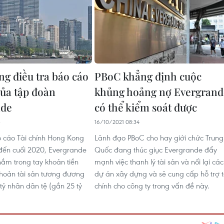
g điều tra báo cáo
PBoC khẳng định cuộc
của tập đoàn
khủng hoảng nợ Evergrand
nde
có thể kiểm soát được
3
16/10/2021 08:34
 cáo Tài chính Hong Kong
Lãnh đạo PBoC cho hay giới chức Trung
h đến cuối 2020, Evergrande
Quốc đang thúc giục Evergrande đẩy
ắm trong tay khoản tiền
mạnh việc thanh lý tài sản và nối lại các
hoản tài sản tương đương
dự án xây dựng và sẽ cung cấp hỗ trợ t
9 tỷ nhân dân tệ (gần 25 tỷ
chính cho công ty trong vấn đề này.