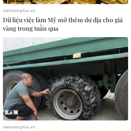
vietnamplus.vn
Dữ liệu việc làm Mỹ mở thêm dư địa cho giá
vàng trong tuần qua
Foxconn giữ vững triển vọng khả quan cho
doanh thu cuối năm
05/11/2023 14:33
vietnamplus.vn
Theo Foxconn, doanh thu tháng trước đạt 23,09 tỷ USD,