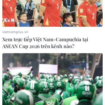
vietnamplus.vn
Xem trực tiếp Việt Nam-Campuchia tại
ASEAN Cup 2026 trên kênh nào?
TIN CÙNG CHUYÊN MỤC
Grab bị phạt 1,36 tỷ đồng do vi phạm