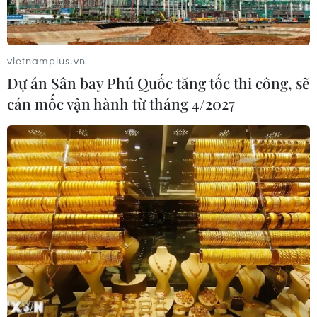
vietnamplus.vn
Dự án Sân bay Phú Quốc tăng tốc thi công, sẽ
cán mốc vận hành từ tháng 4/2027
Foxconn dự kiến đầu tư thêm 1,7 tỷ USD
tại bang Karnataka, Ấn Độ
13/12/2023 08:41
Foxconn hồi tháng 8/2023 thông báo đầu tư 600 triệu
USD vào hai dự án để sản xuất linh kiện ốp điện thoại
cho iPhones và thiết bị sản xuất chip.