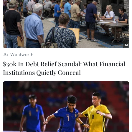
#Foxconn
#Linh kiện điện tử
#Trí tuệ nhân tạo
Theo dõi VietnamPlus
JG Wentworth
$30k In Debt Relief Scandal: What Financial
Institutions Quietly Conceal
TIN LIÊN QUAN