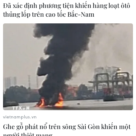
Đã xác định phương tiện khiến hàng loạt ôtô
mức cao thứ hai từ trước đến nay cho một tháng 10 của
công ty, giảm 4,56% so với cùng kỳ năm ngoái song
thủng lốp trên cao tốc Bắc-Nam
vẫn tăng 12,2% so với tháng 9.
vietnamplus.vn
Ghe gỗ phát nổ trên sông Sài Gòn khiến một
người thiệt mạng