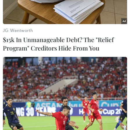
JG Wentworth
$15k In Unmanageable Debt? The "Relief
Program" Creditors Hide From You
Logo của công ty sản xuất đồ điện tử Foxconn. (Ảnh: Getty
Images)
Foxconn, nhà sản xuất linh kiện điện tử theo
hợp đồng lớn nhất thế giới của Đài Loan (Trung
Quốc), ghi nhận lợi nhuận ròng quý 1/2024 tăng
mạnh 72% so với cùng kỳ năm ngoái, đạt 22,01
tỷ Đài tệ (tương đương 679 triệu USD).