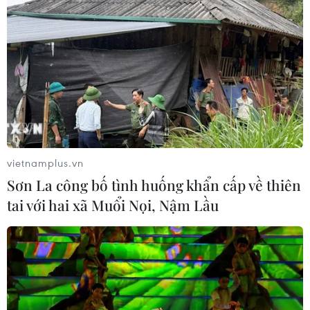
vietnamplus.vn
Sơn La công bố tình huống khẩn cấp về thiên
tai với hai xã Muổi Nọi, Nậm Lầu