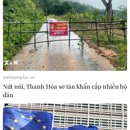
Cảng hàng không Quảng Trị tăng
tốc, hướng tới mục tiêu khai thác
cuối năm 2026
05/08/2026 10:59
Thẻ tín dụng Cake 2in1: Cho phép
đặc quyền thiết kế của người dùng
05/08/2026 09:48
vietnamplus.vn
Nứt núi, Thanh Hóa sơ tán khẩn cấp nhiều hộ
dân
Nhà bán lẻ thời trang trực tuyến lớn
nhất châu Âu thu hẹp dự báo lợi
nhuận
05/08/2026 08:55