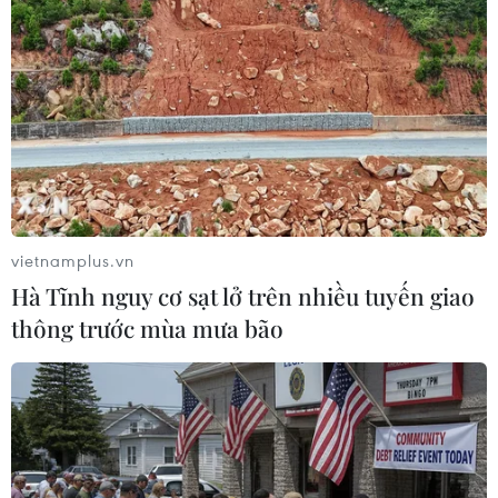
sử dụng đất của công ty ở tỉnh Hồ
Nam và Hồ Bắc.
(TTXVN/Vietnam+)
vietnamplus.vn
Hà Tĩnh nguy cơ sạt lở trên nhiều tuyến giao
thông trước mùa mưa bão