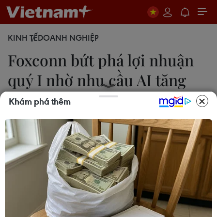
KINH TẾ
DOANH NGHIỆP
Foxconn bứt phá lợi nhuận
quý I nhờ nhu cầu AI tăng
cao
Khám phá thêm
Lan Phương
14/05/2024 11:55
Foxconn, nhà sản xuất linh kiện điện tử theo hợp
đồng lớn nhất thế giới của Đài Loan (Trung Quốc),
ghi nhận lợi nhuận ròng quý 1/2024 tăng mạnh
72% so với cùng kỳ năm ngoái.