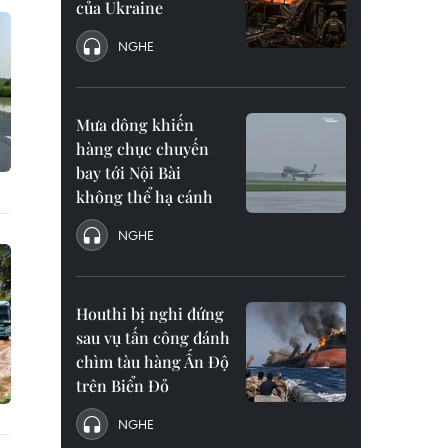
của Ukraine
NGHE
Mưa dông khiến
hàng chục chuyến
bay tới Nội Bài
không thể hạ cánh
NGHE
Houthi bị nghi đứng
sau vụ tấn công đánh
chìm tàu hàng Ấn Độ
trên Biển Đỏ
NGHE