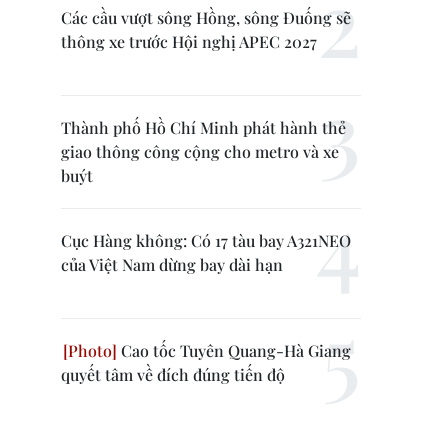
Các cầu vượt sông Hồng, sông Đuống sẽ
thông xe trước Hội nghị APEC 2027
Thành phố Hồ Chí Minh phát hành thẻ
giao thông công cộng cho metro và xe
buýt
Cục Hàng không: Có 17 tàu bay A321NEO
của Việt Nam dừng bay dài hạn
Cao tốc Tuyên Quang-Hà Giang
quyết tâm về đích đúng tiến độ