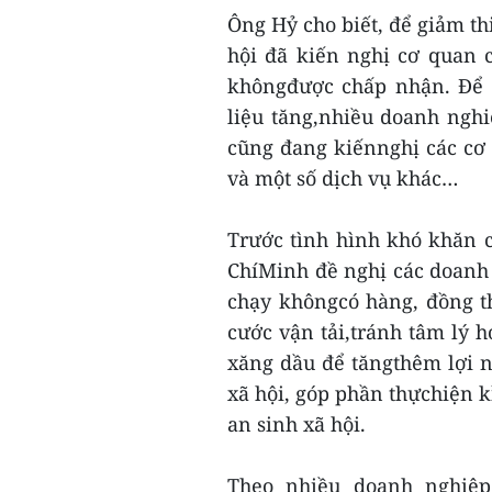
Ông Hỷ cho biết, để giảm th
hội đã kiến nghị cơ quan
khôngđược chấp nhận. Để có
liệu tăng,nhiều doanh ngh
cũng đang kiếnnghị các cơ
và một số dịch vụ khác…
Trước tình hình khó khăn 
ChíMinh đề nghị các doanh 
chạy khôngcó hàng, đồng th
cước vận tải,tránh tâm lý 
xăng dầu để tăngthêm lợi 
xã hội, góp phần thựchiện k
an sinh xã hội.
Theo nhiều doanh nghiệp 