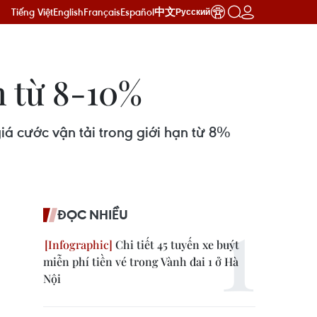
Tiếng Việt
English
Français
Español
中文
Русский
n từ 8-10%
iá cước vận tải trong giới hạn từ 8%
ĐỌC NHIỀU
Chi tiết 45 tuyến xe buýt
miễn phí tiền vé trong Vành đai 1 ở Hà
Nội