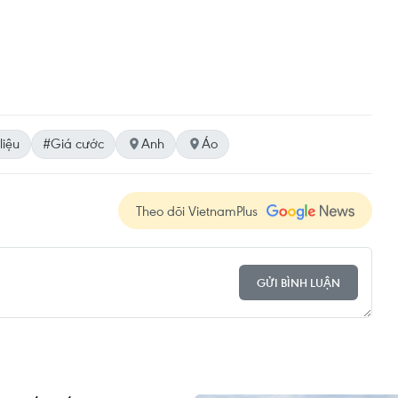
liệu
#Giá cước
Anh
Áo
Theo dõi VietnamPlus
GỬI BÌNH LUẬN