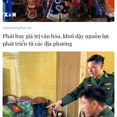
vietnamplus.vn
Phát huy giá trị văn hóa, khơi dậy nguồn lực
phát triển từ các địa phương
Giá dầu thế giới tiếp tục giảm do lượng dự
trữ của Mỹ tăng mạnh hơn dự kiến
06/03/2025 00:48
Giá dầu giảm khiến giới đầu tư càng thêm lo ngại sau
kế hoạch tăng sản lượng của Tổ chức các Nước Xuất