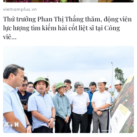
hợp cảng biển 18 tỷ USD tại Quảng
vietnamplus.vn
Ninh
Thứ trưởng Phan Thị Thắng thăm, động viên
07/08/2026 08:33
lực lượng tìm kiếm hài cốt liệt sĩ tại Công
viê…
Canh tác biển - động lực mới cho
kinh tế biển Việt Nam
07/08/2026 08:14
Xem thêm
CƠ QUAN CHỦ QUẢN: THÔNG TẤN XÃ VIỆT NAM