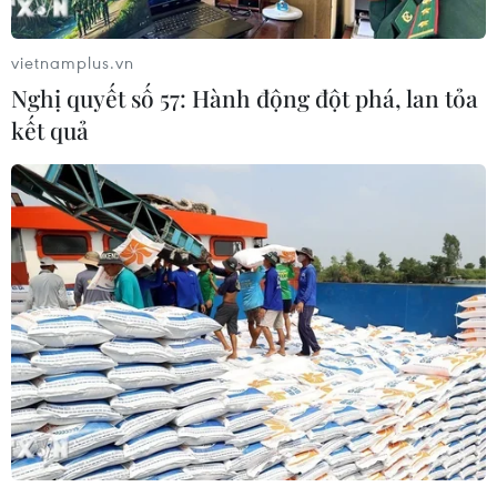
khẩu Dầu mỏ (OPEC) và các nhà sản xuất lớn ngoài
khối (nhóm OPEC+) vào tháng Tư.
vietnamplus.vn
Nghị quyết số 57: Hành động đột phá, lan tỏa
kết quả
Giá dầu tăng nhờ tín hiệu tích cực từ hoạt