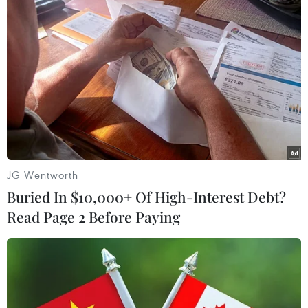
nhanh nhất trong ba tháng vào
tháng 2/2025.
(TTXVN/Vietnam+)
JG Wentworth
Buried In $10,000+ Of High-Interest Debt?
Read Page 2 Before Paying