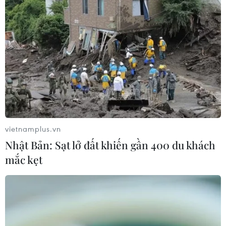
vietnamplus.vn
Nhật Bản: Sạt lở đất khiến gần 400 du khách
mắc kẹt