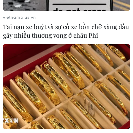
trước khi thuế quan mới của Mỹ có
hiệu lực
vietnamplus.vn
09/08/2026 02:03
Tai nạn xe buýt và sự cố xe bồn chở xăng dầu
gây nhiều thương vong ở châu Phi
Khoa học công nghệ sẽ trở thành
động lực mới của quan hệ Việt Nam-
Australia
09/08/2026 02:01
Thị trường vaccine thế giới chuyển
hướng sang người cao tuổi
08/08/2026 15:01
Chuyên gia Nhật Bản nói Việt Nam