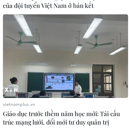
08/08/2026 08:16
của đội tuyển Việt Nam ở bán kết
Chủ sân Azteca lỗ hơn 47 triệu USD vì
World Cup 2026
08/08/2026 06:43
Dữ liệu việc làm Mỹ mở thêm dư địa
cho giá vàng trong tuần qua
08/08/2026 04:29
vietnamplus.vn
Thương mại Việt Nam-Australia
Giáo dục trước thềm năm học mới: Tái cấu
hướng tới những động lực tăng
trúc mạng lưới, đổi mới tư duy quản trị
trưởng mới