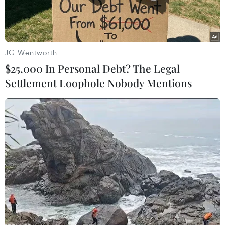
JG Wentworth
$25,000 In Personal Debt? The Legal
Settlement Loophole Nobody Mentions
Bơm xăng cho phương tiện tại trạm xăng ở La Hay, Hà Lan.
(Ảnh: THX/TTXVN)
Giá dầu châu Á tăng trong phiên ngày 6/3 sau
khi đợt bán tháo mạnh đẩy thị trường xuống
mức thấp nhất trong nhiều năm. Tuy nhiên,
những bất ổn về thuế quan và triển vọng nguồn
cung gia tăng đã làm hạn chế đà tăng của dầu.