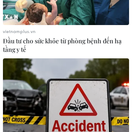
Trung Quốc công bố kế hoạch phát
triển ngành hàng không dân dụng
09/08/2026 05:12
vietnamplus.vn
Đầu tư cho sức khỏe từ phòng bệnh đến hạ
Giá gạo Việt Nam đi ngược xu hướng
tầng y tế
với các nước xuất khẩu lớn
09/08/2026 04:23
Vận tải biển toàn cầu tăng mạnh bất
chấp căng thẳng địa chính trị
09/08/2026 02:06
Canada chạy đua đạt thỏa thuận