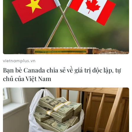
#giá dầu
#giá dầu tăng
#giá dầu châu Á
Theo dõi VietnamPlus
vietnamplus.vn
Bạn bè Canada chia sẻ về giá trị độc lập, tự
chủ của Việt Nam
TIN LIÊN QUAN