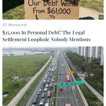
JG Wentworth
$25,000 In Personal Debt? The Legal
Settlement Loophole Nobody Mentions
Nhân viên làm việc tại cơ sở khai thác dầu ở Wasit, Iraq. (Ảnh:
THX/TTXVN)
Giá dầu tăng nhẹ trong phiên giao dịch chiều
ngày 3/3 sau khi Trung Quốc, nước nhập khẩu
dầu thô lớn nhất thế giới, công bố dữ liệu sản