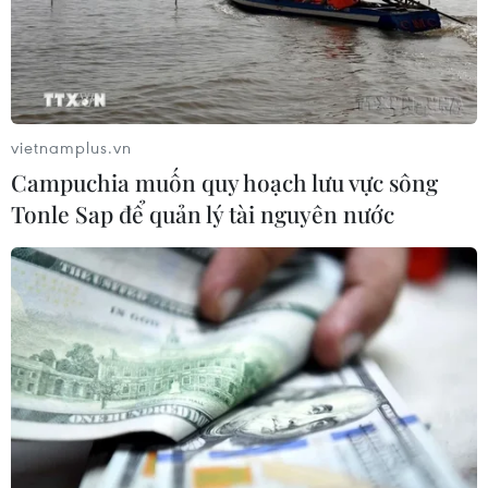
vietnamplus.vn
Campuchia muốn quy hoạch lưu vực sông
Tonle Sap để quản lý tài nguyên nước
TIN CÙNG CHUYÊN MỤC
Từ 15/9, cấp giấy phép kinh doanh
vận tải trực tuyến trên Cổng Dịch vụ
công
10/08/2026 05:56
Tính bổ trợ cao giữa Việt Nam và
Trung Quốc trong hợp tác đầu tư