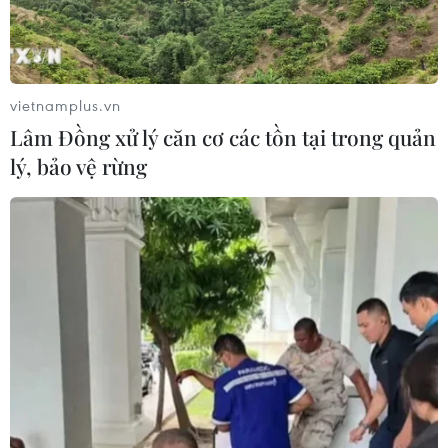
Xăng dầu đồng loạt giảm giá từ
chiều ngày 27/2
vietnamplus.vn
27/02/2025 10:01
Lâm Đồng xử lý căn cơ các tồn tại trong quản
Sau điều chỉnh, giá xăng E5 RON 92 là 20.650
lý, bảo vệ rừng
đồng/lít, trong khi xăng RON 95 giảm xuống còn 21.110
đồng/lít.