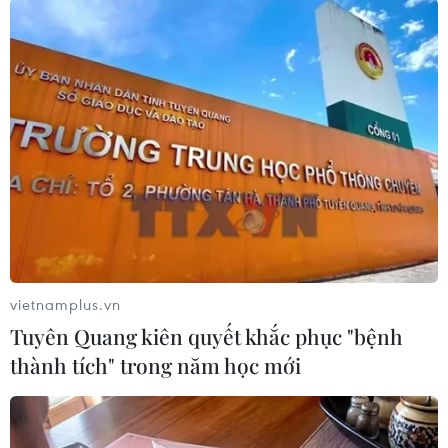
không có đảm bảo thanh toán cho các lần xuất
khẩu trước đây và trong tương lai./.
Giá dầu thế giới giảm lần
đầu tiên trong 3 tháng
Giá dầu Brent giao tháng 5/2025
giảm 0,8% xuống 72,98
USD/thùng; giá dầu thô ngọt nhẹ
Mỹ (WTI) giảm 0,9% xuống 69,70
USD/thùng, cả hai loại dầu đều
hướng tới tháng giảm giá đầu
vietnamplus.vn
tiên trong 3 tháng.
Tuyên Quang kiên quyết khắc phục "bệnh
thành tích" trong năm học mới
(TTXVN/Vietnam+)