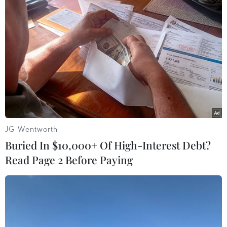
JG Wentworth
Buried In $10,000+ Of High-Interest Debt?
Read Page 2 Before Paying
#Giá dầu
#Nhu cầu nhiên liệu
#Thỏa thuận hòa bình
#Áp thuế thương mại
Trung Quốc