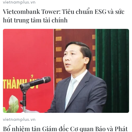
vietnamplus.vn
Vietcombank Tower: Tiêu chuẩn ESG và sức
hút trung tâm tài chính
G7 bỏ điều khoản về giới hạn giá dầu Nga
khỏi dự thảo tuyên bố
21/02/2025 00:39
Các nước G7 đã loại bỏ điều khoản về việc các quốc
gia hạn chế hoặc điều chỉnh mức giá trần đối với dầu
mỏ của Nga khỏi dự thảo tuyên bố mới.
vietnamplus.vn
Bổ nhiệm tân Giám đốc Cơ quan Báo và Phát