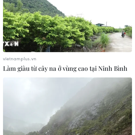
then chốt sản xuất pin mặt trời
06/08/2026 02:12
Giá vàng trong nước tiếp tục tăng,
SJC lên ngưỡng 143,3 triệu đồng mỗi
lượng
vietnamplus.vn
06/08/2026 02:12
Làm giàu từ cây na ở vùng cao tại Ninh Bình
Triều Tiên mở đường bay Bình
Nhưỡng-Wonsan Kalma thúc đẩy du
lịch
06/08/2026 02:05
Giá vàng ngày 6/8: Bảng giá tại các