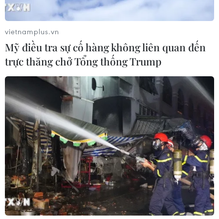
6/2023, trong khi giá gạo của
Thái Lan vẫn ổn định ở mức "đáy"
trong hơn hai năm và giá gạo của
vietnamplus.vn
Việt Nam tăng nhẹ so với tuần
Mỹ điều tra sự cố hàng không liên quan đến
trước.
trực thăng chở Tổng thống Trump
(TTXVN/Vietnam+)