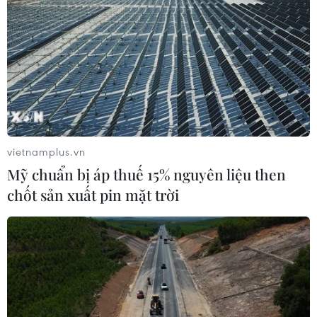
năm 2025 giảm 0,03%
08/04/2025 08:29
Theo nguồn Cục Thống kê, trong mức giảm 0,03% của
CPI tháng 3/2025 so với tháng trước, 3 nhóm hàng hóa
và dịch vụ có chỉ số giá giảm và 8 nhóm hàng có chỉ số
giá tăng.
vietnamplus.vn
Mỹ chuẩn bị áp thuế 15% nguyên liệu then
chốt sản xuất pin mặt trời