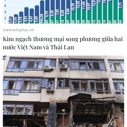
vietnamplus.vn
Kim ngạch thương mại song phương giữa hai
nước Việt Nam và Thái Lan
Kho gạo ở Prayagraj (Ấn Độ). (Ảnh: ANI/TTXVN)
Thị trường gạo châu Á
Giá gạo của nước xuất khẩu hàng đầu Ấn Độ đã
giảm trong tuần này do đồng nội tệ yếu, trong
khi giá gạo Việt Nam tăng lên mức cao nhất