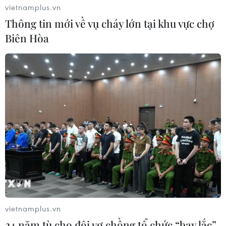
vietnamplus.vn
Thông tin mới về vụ cháy lớn tại khu vực chợ
Biên Hòa
#Thị trường nông sản
#giá gạo
#giá nông sản
Theo dõi VietnamPlus
TIN LIÊN QUAN
vietnamplus.vn
24 năm tù cho đôi vợ chồng tổ chức “bay lắc”