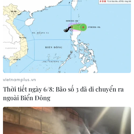
Hà Nội quảng bá tiềm năng đầu tư,
du lịch tới cộng đồng doanh nghiệp
Pháp
05/08/2026 01:04
Dầu thô chạm đáy ba tuần khi căng
thẳng tại eo biển Hormuz hạ nhiệt
05/08/2026 00:53
vietnamplus.vn
Thời tiết ngày 6/8: Bão số 3 đã di chuyển ra
Xem thêm
ngoài Biển Đông