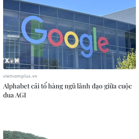
Moody’s cảnh báo hạ tầng điện hạn
chế tiềm năng phát triển AI của
Mexico
06/08/2026 03:33
Các công viên Disney ghi nhận
doanh thu quý kỷ lục
06/08/2026 03:33
vietnamplus.vn
Alphabet cải tổ hàng ngũ lãnh đạo giữa cuộc
Làm giàu từ cây na ở vùng cao tại
đua AGI
Ninh Bình
06/08/2026 02:50
Mỹ chuẩn bị áp thuế 15% nguyên liệu