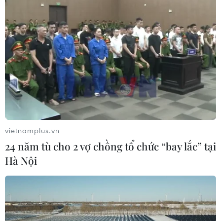
thấp nhất trong hơn ba năm, trong khi đó, thị trường
càphê toàn cầu cho thấy những tín hiệu lạc quan khi
giá càphê thế giới tiếp tục đà tăng.
vietnamplus.vn
24 năm tù cho 2 vợ chồng tổ chức “bay lắc” tại
Hà Nội
Chỉ số giá tiêu dùng tháng 3