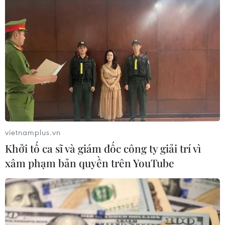
nhạy cảm hơn với các biến động trong dự báo
lượng mưa, vốn hiện đang cho thấy những khu
vực trồng lúa mỳ chính có thể sẽ không nhận
được lượng mưa như dự kiến vào cuối tuần này.
Trong khi nhiều khu vực tại đồng bằng lớn của
Mỹ có khả năng vẫn còn khô hạn, thì mưa lớn
tại khu vực trồng ngô đã gây trì hoãn việc gieo
trồng, yếu tố này có khả năng hỗ trợ giá ngô.
vietnamplus.vn
Khởi tố ca sĩ và giám đốc công ty giải trí vì
xâm phạm bản quyền trên YouTube