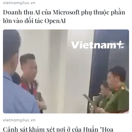
vietnamplus.vn
30/07/2026 07:17
Doanh thu AI của Microsoft phụ thuộc phần
lớn vào đối tác OpenAI
Đồng Nai: Bé trai 4 tuổi suy đa tạng
sau thời gian dài chỉ uống sữa tươi
30/07/2026 05:45
Hơn 300 doanh nghiệp tham gia
Triển lãm quốc tế chuyên ngành y
dược
30/07/2026 05:02
Xem thêm
vietnamplus.vn
Cảnh sát khám xét nơi ở của Huấn "Hoa