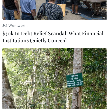
Pa.
JG Wentworth
$30k In Debt Relief Scandal: What Financial
Institutions Quietly Conceal
Trung tâm y tế thị xã Ayun Pa (Gia Lai) được sử dụng làm khu
cách ly những trường hợp nhiễm SARS-CoV-2. (Ảnh: TTXVN
phát)
Theo Ban Chỉ đạo phòng, chống dịch COVID-19
tỉnh Gia Lai, trong hai ngày 5-6/2, trên địa bàn
tỉnh không ghi nhận ca nhiễm mới. Tổng số ca