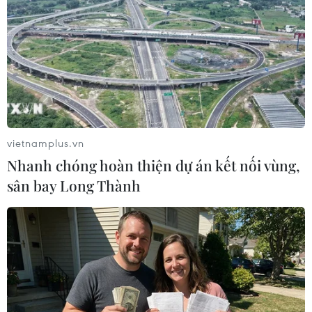
Gia Lai sẽ được hỗ trợ tối đa để ứng phó
phòng, chống dịch COVID-19
03/02/2021 23:06
Dự báo tình hình dịch COVID-19 vẫn còn diễn biến phức
tạp, khó lường. Dịch COVID-19 đã có virus biến chủng,
có tốc độ lây lan rất nhanh, vì thế Gia Lai phải chủ động
thành lập bệnh viện dã chiến.
vietnamplus.vn
Nhanh chóng hoàn thiện dự án kết nối vùng,
sân bay Long Thành