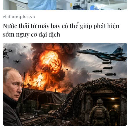
vietnamplus.vn
Nước thải từ máy bay có thể giúp phát hiện
sớm nguy cơ đại dịch
Gia Lai: Phạt 10 triệu đồng đối tượng đăng
tin sai sự thật về COVID-19
04/02/2021 15:00
Sau khi uống say, Đoàn Huỳnh Minh Thức đã đăng
thông tin với nội dung “Xe Đức Đạt Tài Xế Ayunpa bị