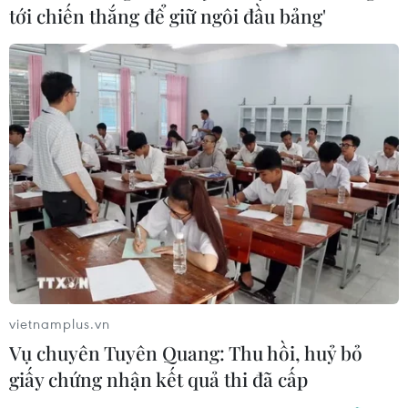
bão' dịch bệnh COVID-19
tới chiến thắng để giữ ngôi đầu bảng'
04/02/2021 23:42
Dù nhiều nơi trên thế giới vẫn đang chao đảo trước dịch
bệnh COVID-19, người dân Việt Nam vẫn được hy vọng
và mong mỏi về một cái Tết đoàn viên, ấm cúng, khởi
đầu cho một năm mới yên vui, hạnh phúc.
vietnamplus.vn
Vụ chuyên Tuyên Quang: Thu hồi, huỷ bỏ
giấy chứng nhận kết quả thi đã cấp