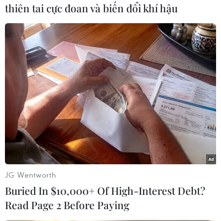
thiên tai cực đoan và biến đổi khí hậu
Bà Nguyễn Thị Thanh Lịch, Phó Chủ tịch Ủy ban
Nhân dân tỉnh, Phó Trưởng ban Chỉ đạo phòng,
chống dịch COVID-19 tỉnh Gia Lai cho biết trong
ngày 6/2, các đội truy vết của Ban Chỉ đạo sẽ tập
trung lực lượng, mở rộng lấy mẫu xét nghiệm
cho toàn bộ người dân tại hai vùng dịch là thị xã
Ayun Pa và huyện Ia Pa; thực hiện nghiêm Chỉ
thị số 04 của Ủy ban Nhân dân tỉnh Gia Lai,
khoanh vùng, dập dịch trong thời gian sớm
nhất./.
(TTXVN/Vietnam+)
JG Wentworth
Buried In $10,000+ Of High-Interest Debt?
Read Page 2 Before Paying