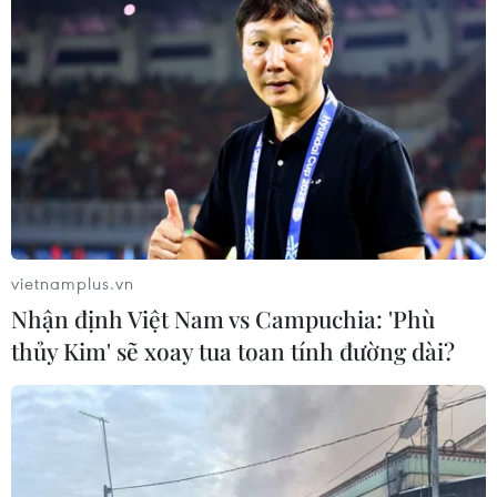
vietnamplus.vn
Nhận định Việt Nam vs Campuchia: 'Phù
thủy Kim' sẽ xoay tua toan tính đường dài?