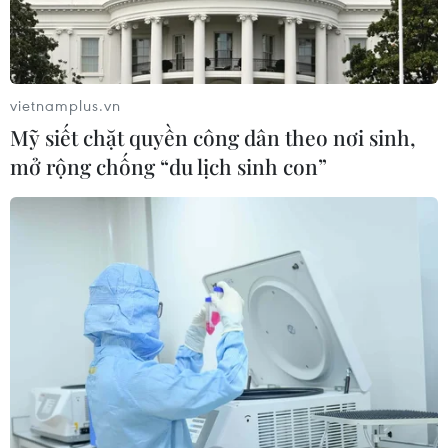
vietnamplus.vn
Mỹ siết chặt quyền công dân theo nơi sinh,
mở rộng chống “du lịch sinh con”
Gia Lai ghi nhận tổng số 18 ca bệnh và 5 ca
nghi mắc COVID-19
04/02/2021 12:51
Phó Chủ tịch Ủy ban Nhân dân tỉnh Gia Lai Nguyễn Thị
Thanh Lịch cho biết tính đến nay, Gia Lai đã ghi nhận
tổng số 18 ca bệnh và 5 ca nghi mắc COVID-19 đang
được theo dõi, xét nghiệm lại.