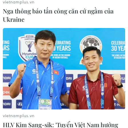
vietnamplus.vn
Covid Rồi Nha, Anh Em Cẩn Thận…!” lên tài khoản
Nga thông báo tấn công căn cứ ngầm của
mạng xã hội Facebook “TY” và lên nhóm 81gialai.
Ukraine
vietnamplus.vn
Mong muốn đón Tết an lành trước 'cơn
HLV Kim Sang-sik: 'Tuyển Việt Nam hướng