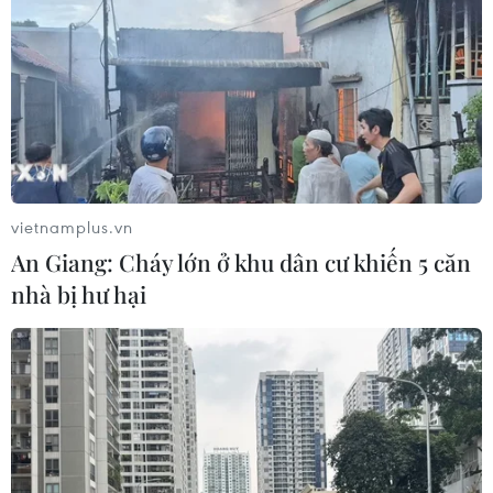
vietnamplus.vn
An Giang: Cháy lớn ở khu dân cư khiến 5 căn
nhà bị hư hại