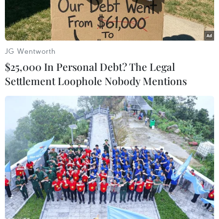
JG Wentworth
$25,000 In Personal Debt? The Legal
Settlement Loophole Nobody Mentions
Ảnh minh họa. (Nguồn: TTXVN)
Do thời tiết rét đậm rét hại và kèm theo mưa
kéo dài đã gây rất nhiều khó khăn cho việc canh
tác nông nghiệp tại các huyện ngoại thành Thủ
đô Hà Nội.
Nhiều diện tích rau màu đã bị thiệt hại do cây