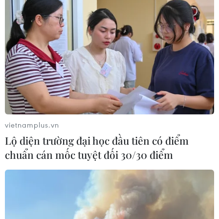
cung ứng ra thị trường khoảng 180 tấn rau các loại, đạt
doanh số khoảng 2 tỷ đồng, sau khi trừ chi phí, bà con
nông dân lãi khoảng 1,4 tỷ đồng.
vietnamplus.vn
Lộ diện trường đại học đầu tiên có điểm
chuẩn cán mốc tuyệt đối 30/30 điểm
Hà Nội: Thị trường máy sấy, tủ sấy quần