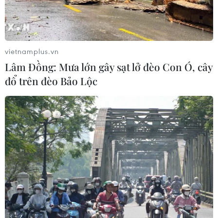
Theo dõi VietnamPlus
vietnamplus.vn
Lâm Đồng: Mưa lớn gây sạt lở đèo Con Ó, cây
đổ trên đèo Bảo Lộc
TIN LIÊN QUAN