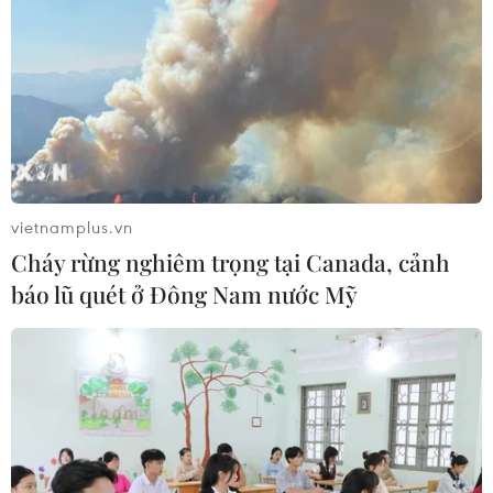
áo trở nên sôi động
23/02/2022 12:39
Khảo sát trên thị trường điện máy ở một số trung tâm
thương mại, hệ thống siêu thị điện máy, , lượng hàng
máy sấy quần áo không còn nhiều, các loại máy sấy có
giá từ 7-8 triệu đồng "khan" hàng....
vietnamplus.vn
Cháy rừng nghiêm trọng tại Canada, cảnh
báo lũ quét ở Đông Nam nước Mỹ