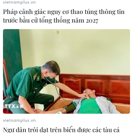
vietnamplus.vn
Pháp cảnh giác nguy cơ thao túng thông tin
trước bầu cử tổng thống năm 2027
Hà Nội: Giá rau tăng cao, tiểu thương và
người dân lắc đầu ngao ngán
28/10/2021 03:31
Tại một số chợ truyền thống tại Hà Nội 1-2 tuần đây, giá
rau xanh, củ quả nhìn chung đang tăng từ 20-50% tùy
loại và vẫn chưa có dấu hiệu dừng lại.
vietnamplus.vn
Ngư dân trôi dạt trên biển được các tàu cá