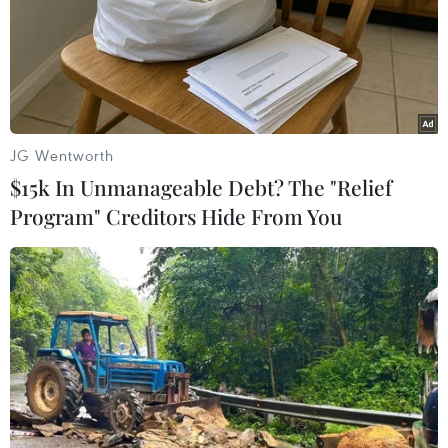
JG Wentworth
$15k In Unmanageable Debt? The "Relief
Program" Creditors Hide From You
#Hà Nội
#Chợ truyền thống
#Giá rau xanh
#Sản lượng rau củ
#Rét đậm
TP. Hà Nội