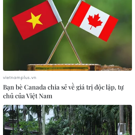
Galaxy Z Fold 8 vượt bản
Ultra, trở thành 'át chủ bài' doanh số
tại Việt Nam?
09/08/2026 04:14
Thái Lan tăng cường quản lý sầu
riêng cuối vụ nhằm giảm áp lực dư
cung
vietnamplus.vn
09/08/2026 00:58
Bạn bè Canada chia sẻ về giá trị độc lập, tự
chủ của Việt Nam
Giá lương thực thế giới tăng nhẹ vì
nắng nóng và bất ổn địa chính trị
08/08/2026 22:53