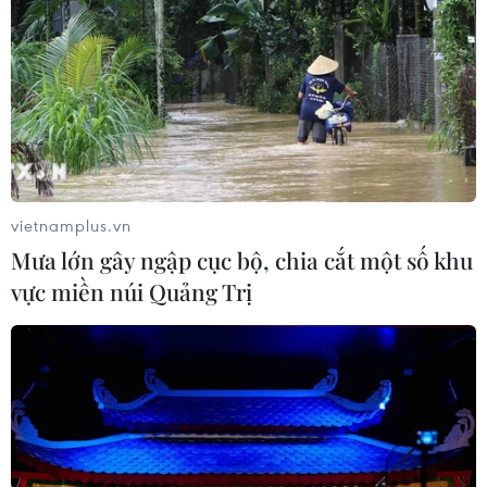
Thị trường vaccine thế giới chuyển
hướng sang người cao tuổi
08/08/2026 15:01
Nông sản Việt Nam còn nhiều dư địa
tại thị trường Algeria
vietnamplus.vn
08/08/2026 12:55
Mưa lớn gây ngập cục bộ, chia cắt một số khu
vực miền núi Quảng Trị
Dữ liệu việc làm Mỹ mở thêm dư địa
cho giá vàng trong tuần qua
08/08/2026 04:29