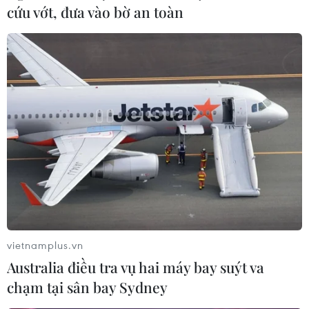
cứu vớt, đưa vào bờ an toàn
Hà Nội: Xăng tăng liên tiếp, giá nhiều mặt
hàng rau củ tăng chóng mặt
21/11/2021 02:21
vietnamplus.vn
Năm lần điều chỉnh giá xăng tăng liên tiếp đã khiến
Australia điều tra vụ hai máy bay suýt va
các loại hàng hóa rục rịch tăng theo, đặc biệt là nhiều
chạm tại sân bay Sydney
loại rau củ tăng đột biến.