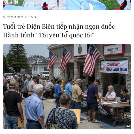
trồng không thể sinh trưởng hoặc sinh trưởng
rất chậm trong thời tiết giá rét. Đó là nguyên
vietnamplus.vn
nhân khiến giá rau xanh tăng mạnh đột biến,
Tuổi trẻ Điện Biên tiếp nhận ngọn đuốc
thậm chí tăng lên gấp từ 2-3 lần so với mấy hôm
Hành trình “Tôi yêu Tổ quốc tôi”
trước.
Qua khảo sát tại các chợ truyền thống như Chợ
Hôm Đức Viên, Mùng 8/3, Trại Găng, Kim Liên,
Nguyễn Công Trứ, Thành Công, Hàng Bè... thấy
giá các loại rau xanh, củ quả đều tăng giá mạnh.
Cụ thể như cải thảo từ 8.000 đồng/kg lên 14.000
đồng, cải canh từ 5.000 đồng/mớ lên 8.000
đồng/mớ, xà lách 12.000 đồng/kg lên 25.000
đồng/kg, rau ngót 6.000 đồng/mớ lên 10.000
đồng/mớ, rau cần 6.000 đồng/mớ lên 9.000
đồng/mớ, bí xanh 12.000 đồng/kg lên 25.000