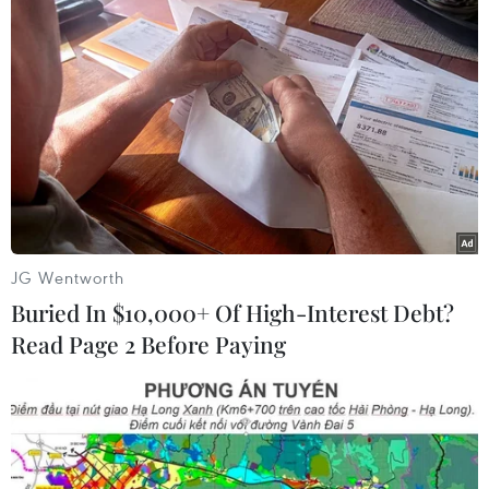
khiến giá rau xanh tăng cao. Tại chợ đầu mối
bán buôn giá cũng đã rất cao rồi, nên chị cũng
chẳng dám mua nhiều hàng như trước, chỉ mua
mỗi loại một ít để bán và giữ chân khách quen.
Giá rau xanh tăng mạnh cũng khiến các bà nội
trợ phàn nàn, khi cách đây có vài ba hôm giá
rau vẫn còn rất rẻ hôm nay đã tăng lên gấp hai
gấp ba lần.
JG Wentworth
Chị Phạm Thị Hằng, ở phố Võ Thị Sáu, quận Hai
Buried In $10,000+ Of High-Interest Debt?
Bà Trưng (Hà Nội) cho biết, thời tiết giá lạnh ở
Read Page 2 Before Paying
Hà Nội khiến hầu hết các loại rau xanh ở chợ
đều tăng giá mạnh so với vài ngày trước. Hôm
nay, chị đi chợ cũng thấy bất ngờ vì giá rau
xanh quá đắt. Đáng chú ý, các loại rau gia vị
như rau mùi, rau húng, rau tía tô, rau ngổ,