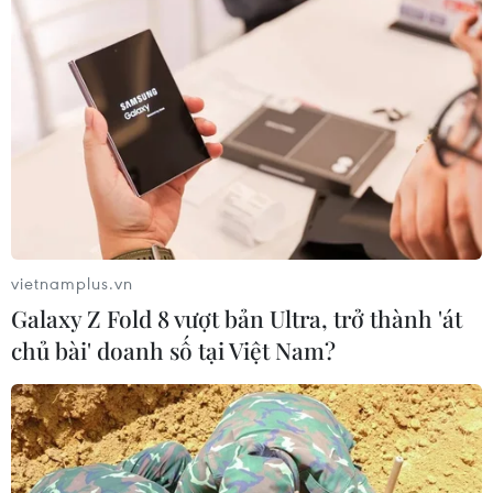
Dow Jones lập đỉnh kỷ lục nhờ diễn
biến tích cực tại Trung Đông
05/08/2026 23:27
Vận chuyển quá cảnh hàng giả và
xâm phạm sở hữu trí tuệ diễn biến
phức tạp
05/08/2026 13:44
vietnamplus.vn
Galaxy Z Fold 8 vượt bản Ultra, trở thành 'át
Xem thêm
chủ bài' doanh số tại Việt Nam?