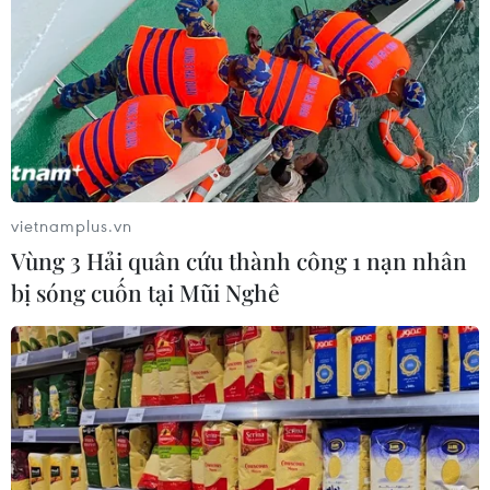
vietnamplus.vn
Vùng 3 Hải quân cứu thành công 1 nạn nhân
bị sóng cuốn tại Mũi Nghê
TIN CÙNG CHUYÊN MỤC
Thị trường vaccine thế giới chuyển
hướng sang người cao tuổi
08/08/2026 15:01