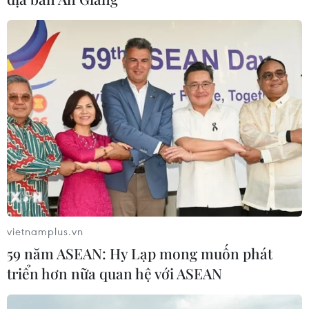
về tiền đồng của Việt Nam
07/08/2026 12:46
Phép thử sức chống chịu của kinh tế
ASEAN
07/08/2026 12:35
Thuế polysilicon: Doanh nghiệp Hàn
Quốc tại Mỹ có lợi thế
07/08/2026 12:17
vietnamplus.vn
59 năm ASEAN: Hy Lạp mong muốn phát
triển hơn nữa quan hệ với ASEAN
Tầm nhìn bán dẫn của Malaysia: Đi
từ thế mạnh sẵn có lên nấc thang giá