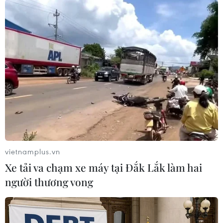
vietnamplus.vn
Xe tải va chạm xe máy tại Đắk Lắk làm hai
#giá vàng
#sjc
#doji
#tỷ giá trung tâm
người thương vong
#vietcombank
#vàng thế giới
#USD
#ngân hàng
TP. Đà Nẵng
TP. Hà Nội
Tp. Hồ Chí Minh