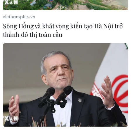
phối thị trường hiện nay; mức giá 3.500 USD/ounce là
quá cao và cần một sự điều chỉnh.
vietnamplus.vn
Sông Hồng và khát vọng kiến tạo Hà Nội trở
thành đô thị toàn cầu