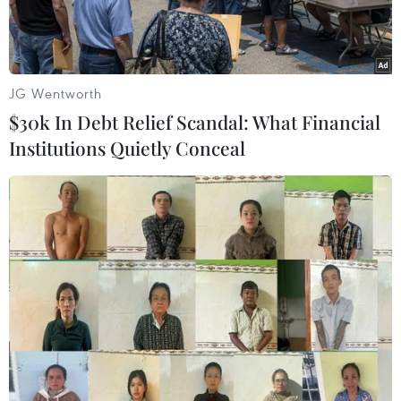
JG Wentworth
$30k In Debt Relief Scandal: What Financial
Institutions Quietly Conceal
Một điểm kinh doanh vàng tại Hà Nội. (Ảnh: Đức
Duy/Vietnam+)
Giá vàng nhẫn và thương hiệu SJC trong nước
cùng đi xuống phiên mở cửa sáng nay (28/4),
trong khi tỷ giá trung tâm giảm 3 đồng.