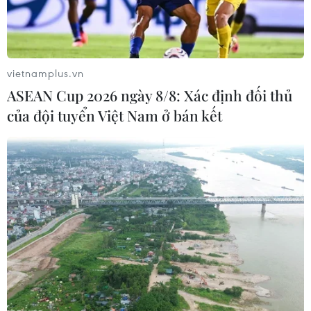
vietnamplus.vn
ASEAN Cup 2026 ngày 8/8: Xác định đối thủ
của đội tuyển Việt Nam ở bán kết
Nhà đầu tư chờ diễn biến đàm phán Mỹ-
Trung, giá vàng thế giới phục hồi
25/04/2025 00:56
Nhà giao dịch kim loại độc lập, ông Tai Wong, nhận
định vấn đề thuế quan đang là nhân tố chủ chốt chi