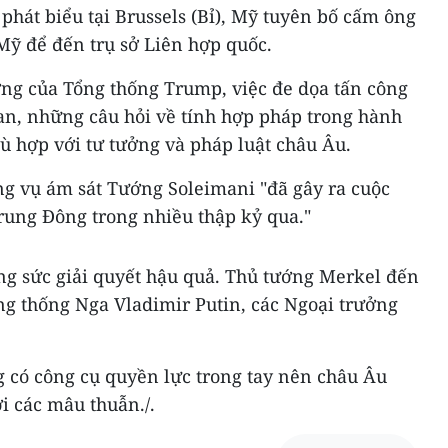
 phát biểu tại Brussels (Bỉ), Mỹ tuyên bố cấm ông
 Mỹ để đến trụ sở Liên hợp quốc.
ờng của Tổng thống Trump, việc đe dọa tấn công
ran, những câu hỏi về tính hợp pháp trong hành
ù hợp với tư tưởng và pháp luật châu Âu.
g vụ ám sát Tướng Soleimani "đã gây ra cuộc
rung Đông trong nhiều thập kỷ qua."
ng sức giải quyết hậu quả. Thủ tướng Merkel đến
ng thống Nga Vladimir Putin, các Ngoại trưởng
g có công cụ quyền lực trong tay nên châu Âu
i các mâu thuẫn./.