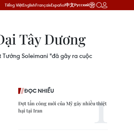
Tiếng Việt
English
Français
Español
中文
Русский
 Đại Tây Dương
t Tướng Soleimani "đã gây ra cuộc
ĐỌC NHIỀU
Đợt tấn công mới của Mỹ gây nhiều thiệt
hại tại Iran