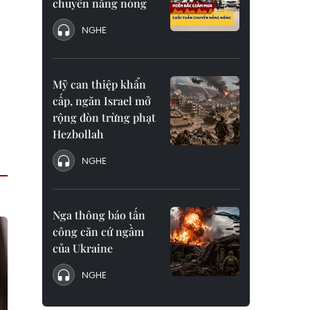
chuyển nắng nóng
NGHE
Mỹ can thiệp khẩn
cấp, ngăn Israel mở
rộng đòn trừng phạt
Hezbollah
NGHE
Nga thông báo tấn
công căn cứ ngầm
của Ukraine
NGHE