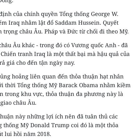
Đông.
t định của chính quyền Tổng thống George W.
ếm Iraq nhằm lật đổ Saddam Hussein. Quyết
 trọng châu Âu. Pháp và Đức từ chối đi theo Mỹ.
châu Âu khác - trong đó có Vương quốc Anh - đã
 Chiến tranh Iraq là một thất bại mà hậu quả của
rả giá cho đến tận ngày nay.
khủng hoảng liên quan đến thỏa thuận hạt nhân
ới thời Tổng thống Mỹ Barack Obama nhằm kiềm
ân trong khu vực, thỏa thuận đa phương này là
 giao châu Âu.
thuận này những lợi ích nên đã tuân thủ các
g thống Mỹ Donald Trump coi đó là một thỏa
út lui hồi năm 2018.