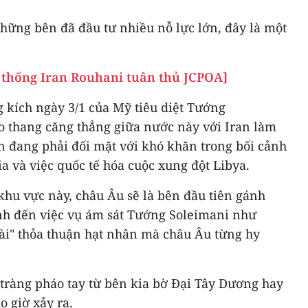
hững bên đã đầu tư nhiều nỗ lực lớn, đây là một
g thống Iran Rouhani tuân thủ JCPOA]
 kích ngày 3/1 của Mỹ tiêu diệt Tướng
eo thang căng thẳng giữa nước này với Iran làm
n đang phải đối mặt với khó khăn trong bối cảnh
ia và việc quốc tế hóa cuộc xung đột Libya.
khu vực này, châu Âu sẽ là bên đầu tiên gánh
ính đến việc vụ ám sát Tướng Soleimani như
ài" thỏa thuận hạt nhân mà châu Âu từng hy
 tràng pháo tay từ bên kia bờ Đại Tây Dương hay
 giờ xảy ra.