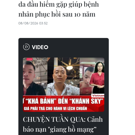
da đầu hiếm gặp giúp bệnh
nhân phục hồi sau 10 năm
08/08/2026 03:52
VIDEO
CHUYỆN TUẦN QUA: Cảnh
báo nạn "giang hồ mạng”