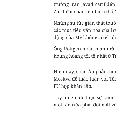
trưởng Iran Javad Zarif đến
Zarif đặt chân lên lãnh thổ
Những sự tức giận thất thư
các mục tiêu văn hóa của I
động của Mỹ không có gì ph
Ông Röttgen nhấn mạnh rằn
khủng hoảng tồi tệ nhất ở T
Hiện nay, châu Âu phải chu
Moskva để thảo luận với Tổ
EU họp khẩn cấp.
Tuy nhiên, do thực sự khôn
một lần nữa phải đối mặt vớ