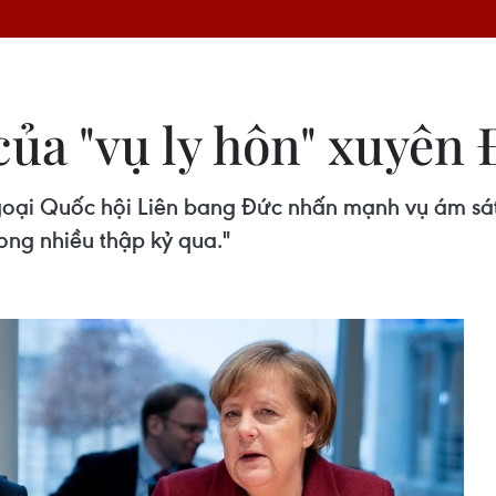
của "vụ ly hôn" xuyên
ngoại Quốc hội Liên bang Đức nhấn mạnh vụ ám sá
ong nhiều thập kỷ qua."