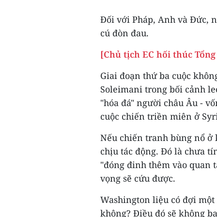
Đối với Pháp, Anh và Đức, n
cú đòn đau.
[Chủ tịch EC hối thúc Tổn
Giai đoạn thứ ba cuộc không
Soleimani trong bối cảnh l
"hóa đá" người châu Âu - vố
cuộc chiến triền miên ở Syr
Nếu chiến tranh bùng nổ ở 
chịu tác động. Đó là chưa t
"đóng đinh thêm vào quan t
vọng sẽ cứu được.
Washington liệu có đợi một
không? Điều đó sẽ không bao