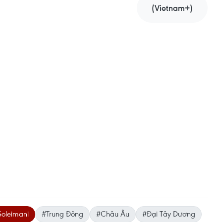
(Vietnam+)
oleimani
#Trung Đông
#Châu Âu
#Đại Tây Dương