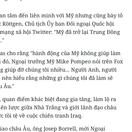
uan tâm đến liên minh với Mỹ nhưng cũng bày tỏ
 Röttgen, Chủ tịch Ủy ban Đối ngoại Quốc hội
 mạng xã hội Twitter: "Mỹ đã trở lại Trung Đông
."
as cho rằng "hành động của Mỹ không giúp làm
i đó, Ngoại trưởng Mỹ Mike Pompeo nói trên Fox
 giúp đỡ chúng tôi nhiều... Người Anh, người
 nên hiểu rằng những gì chúng tôi đã làm sẽ
u Âu."
 quan điểm khác biệt đang gia tăng, làm lộ ra
iến lược giữa Nhà Trắng và giới lãnh đạo châu
 tồi tệ về cuộc chiến tranh Iraq.
ao châu Âu, ông Josep Borrell, mời Ngoại