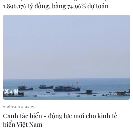
1.896.176 tỷ đồng, bằng 74,96% dự toán
Hormuz
02/08/2026 22:47
Yemen có thể trở thành mặt
trận quyết định của xung đột Mỹ-
Iran?
02/08/2026 13:33
Xem thêm
vietnamplus.vn
Canh tác biển - động lực mới cho kinh tế
biển Việt Nam
CƠ QUAN CHỦ QUẢN: THÔNG TẤN XÃ VIỆT NAM