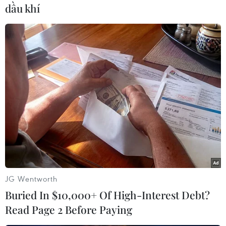
dầu khí
Căng thẳng khu vực Trung Đông đã leo thang
sau vụ không kích của Mỹ nhằm vào sân bay
quốc tế ở thủ đô Baghdad của Iraq hôm 3/1
khiến 1 tướng Iran và 1 tướng Iraq thiệt mạng.
Iran đã đáp trả bằng vụ tấn công tên lửa nhằm
vào hai căn cứ ở Iraq có binh sĩ Mỹ và liên quân
đồn trú. Diễn biến này đã làm gia tăng quan
ngại nguy cơ xảy ra một cuộc chiến tranh toàn
diện trong khu vực./.
(TTXVN/Vietnam+)
JG Wentworth
Buried In $10,000+ Of High-Interest Debt?
Read Page 2 Before Paying