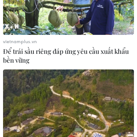
vietnamplus.vn
Để trái sầu riêng đáp ứng yêu cầu xuất khẩu
bền vững