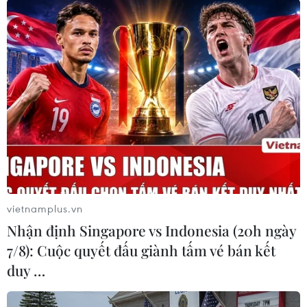
#Nguy cơ chiến tranh
#Xung đột
#Giải pháp hòa bình
#Ngăn chặn chiến tranh
#Mỹ-Iran
Iran
Mỹ
vietnamplus.vn
Nhận định Singapore vs Indonesia (20h ngày
7/8): Cuộc quyết đấu giành tấm vé bán kết
Theo dõi VietnamPlus
duy …