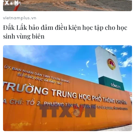
Iran ra điều kiện gì với Mỹ
trước khi mở lại Eo biển Hormuz?
vietnamplus.vn
03/08/2026 16:12
Đắk Lắk bảo đảm điều kiện học tập cho học
sinh vùng biên
Iran tuyên bố chưa đạt đủ điều kiện
để mở lại eo biển Hormuz
03/08/2026 15:59
Làn sóng người Israel di cư ra nước
ngoài vẫn ở mức kỷ lục
03/08/2026 11:32
Tín hiệu tích cực đối với tiến trình