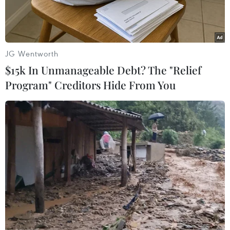
JG Wentworth
$15k In Unmanageable Debt? The "Relief
Program" Creditors Hide From You
Người dân Iran tưởng niệm Tướng Qasem Soleimani. (Nguồn:
Al Jazeera)
Theo phóng viên TTXVN tại Trung Đông, Bộ
Ngoại giao UAE ngày 8/1 đã ra tuyên bố kêu gọi
giảm leo thang căng thẳng Mỹ-Iran, cho rằng
một cuộc “đối thoại dựa trên lý trí” là giải pháp