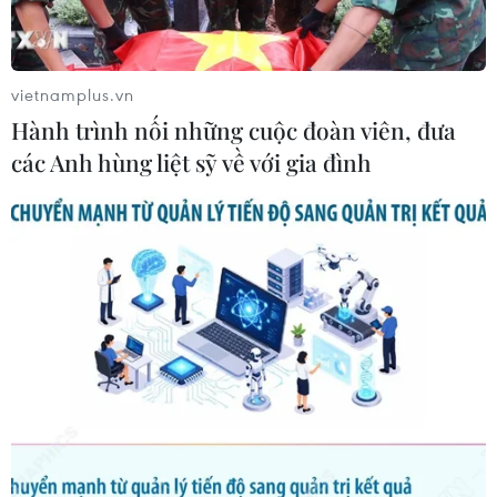
vietnamplus.vn
Hành trình nối những cuộc đoàn viên, đưa
các Anh hùng liệt sỹ về với gia đình
Nhật Bản ủng hộ Mỹ phản ứng kiềm chế
đối với cuộc không kích của Iran
09/01/2020 02:49
Tổng thống Mỹ Donald Trump ngày 8/1 cho biết
Washington sẽ áp đặt các biện pháp trừng phạt kinh tế
cứng rắn hơn đối với Tehran, song không có ý định đưa
ra phản ứng tiếp theo về mặt quân sự.