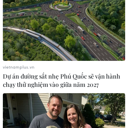
09/01/2020 02:33
Điều mà giới quan sát khu vực quan tâm vào lúc này là
những kịch bản tiếp theo có thể xảy ra trong cuộc đối
đầu dai dẳng Tehran-Washington trong thời gian tới.
vietnamplus.vn
Dự án đường sắt nhẹ Phú Quốc sẽ vận hành
chạy thử nghiệm vào giữa năm 2027