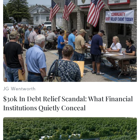
TIN LIÊN QUAN
JG Wentworth
$30k In Debt Relief Scandal: What Financial
Institutions Quietly Conceal
Căng thẳng Mỹ-Iran có châm ngòi cho
Chiến tranh Thế giới III?