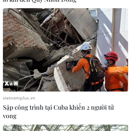
09/01/2020 06:58
Theo Bộ Lao động Thái Lan, hiện có 257 lao động người
Thái Lan làm việc tại Iran và 25 lao động tại Iraq.
vietnamplus.vn
Sập công trình tại Cuba khiến 2 người tử
vong