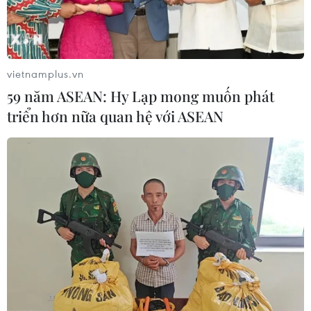
CHUYỆN TUẦN QUA: Cảnh
báo nạn "giang hồ mạng” kéo những
hệ lụy ảo tràn ra đời thực
vietnamplus.vn
08/08/2026 04:00
59 năm ASEAN: Hy Lạp mong muốn phát
triển hơn nữa quan hệ với ASEAN
Quảng Trị triệt phá đường dây vận
chuyển hơn 210kg vật liệu nổ
08/08/2026 01:59
Cần Thơ: Khởi tố 19 bị can trong vụ
dàn cảnh cướp giật tại Tân Huê Viên
08/08/2026 01:33