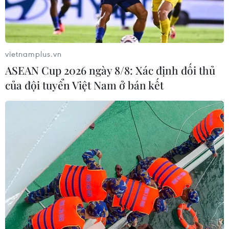
Theo Cơ quan công an, khoảng tháng 1/2022, do cần
tiền tiêu xài nên Dương Văn Sơn nảy sinh ý định lừa
đảo chiếm đoạt tài sản với hình thức giả danh cán bộ
quân đội rao bán pháo hoa của Bộ Quốc phòng.
vietnamplus.vn
ASEAN Cup 2026 ngày 8/8: Xác định đối thủ
của đội tuyển Việt Nam ở bán kết