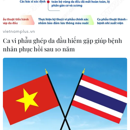
Đắk Lắk: Án phạt nghiêm minh với
đối tượng phá hoại đoàn kết dân tộc
05/08/2026 09:58
vietnamplus.vn
Ca vi phẫu ghép da đầu hiếm gặp giúp bệnh
nhân phục hồi sau 10 năm
Hà Nội xét xử ổ nhóm 50 đối tượng tổ
chức sử dụng ma túy trong quán
karaoke
05/08/2026 09:38
Xem thêm