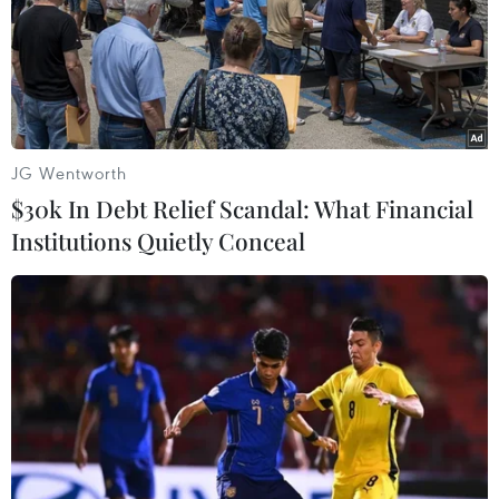
JG Wentworth
$30k In Debt Relief Scandal: What Financial
Institutions Quietly Conceal
Hà Nội: Giả danh cán bộ quân đội để lừa
đảo chiếm đoạt tài sản
02/06/2022 13:50