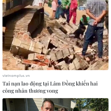
#Hà Nội
#giả danh cán bộ thuế
#doanh nghiệp
#cẩm nang về thuế
TP. Hà Nội
Theo dõi VietnamPlus
vietnamplus.vn
TIN LIÊN QUAN
Tai nạn lao động tại Lâm Đồng khiến hai
công nhân thương vong