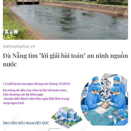
Vận chuyển quá cảnh hàng giả và
xâm phạm sở hữu trí tuệ diễn biến
phức tạp
05/08/2026 13:44
vietnamplus.vn
Đà Nẵng tìm "lời giải bài toán" an ninh nguồn
24 năm tù cho đôi vợ chồng tổ chức
nước
“bay lắc” trong quán karaoke
05/08/2026 13:41
Lập kênh TikTok khởi nghiệp, lừa
đảo chiếm đoạt 15 tỷ đồng
05/08/2026 11:36