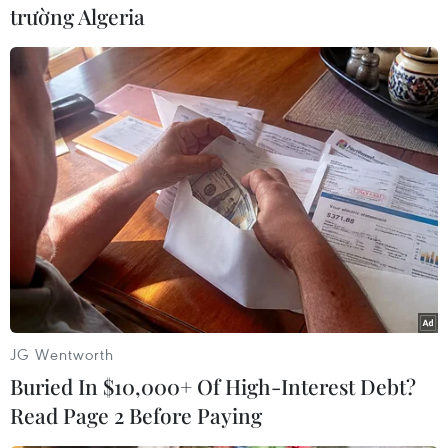
email: duongdaynong.han@gdt.gov.vn hoặc báo
trường Algeria
về số điện thoại: (024)35.146.452; 0964.569.569./.
(TTXVN/Vietnam+)
JG Wentworth
Buried In $10,000+ Of High-Interest Debt?
Read Page 2 Before Paying