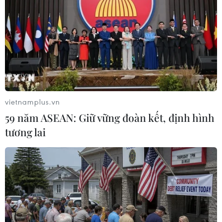
vietnamplus.vn
59 năm ASEAN: Giữ vững đoàn kết, định hình
tương lai
Hà Nội xử lý đối tượng giả danh cán bộ
thuế lừa đảo doanh nghiệp
04/06/2021 11:04
Cục Thuế thành phố Hà Nội khẳng định không có chủ
trương cũng như không cử cán bộ gọi điện thoại, fax
hay mang sách đến bán cho người nộp thuế.