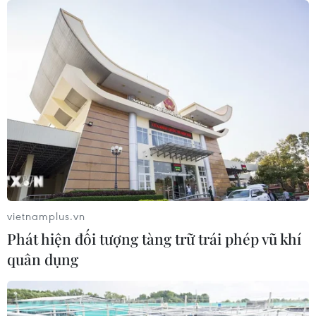
"Hoa Hồng"
06/08/2026 15:04
Bãi bỏ một số văn bản quy phạm
pháp luật không còn phù hợp
06/08/2026 09:59
Khởi tố người đi bộ gây tai nạn chết
người trên quốc lộ ở Quảng Trị
vietnamplus.vn
06/08/2026 09:44
Phát hiện đối tượng tàng trữ trái phép vũ khí
quân dụng
Khởi tố Chủ tịch Hội đồng quản trị,
Giám đốc Công ty cổ phần Mekolor