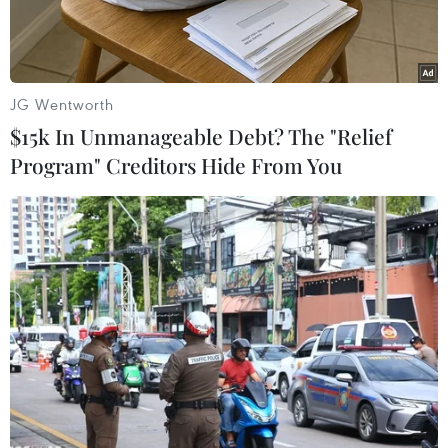
JG Wentworth
$15k In Unmanageable Debt? The "Relief
Program" Creditors Hide From You
Ảnh minh họa. (Nguồn: TTXVN)
Thời gian gần đây tại thành phố Hà Nội xuất
hiện một số đối tượng gọi điện mời, chào với