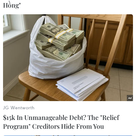
Trước đó, theo phản ánh trên báo chí, cô giáo
Hồng"
Đỗ Thị Hường, Phó Hiệu trưởng Trường Trung
học cơ sở Đồng Thái, đã tát vào mặt một học
sinh lớp 9A và bắt học sinh tự tát vào mặt.
Cơ quan chức năng đã xác định cô giáo Hường
đã yêu cầu học sinh tự tát vào mặt nhưng chưa
xác minh được việc cô này tát vào mặt học
sinh./.
(TTXVN/Vietnam+)
JG Wentworth
$15k In Unmanageable Debt? The "Relief
Program" Creditors Hide From You