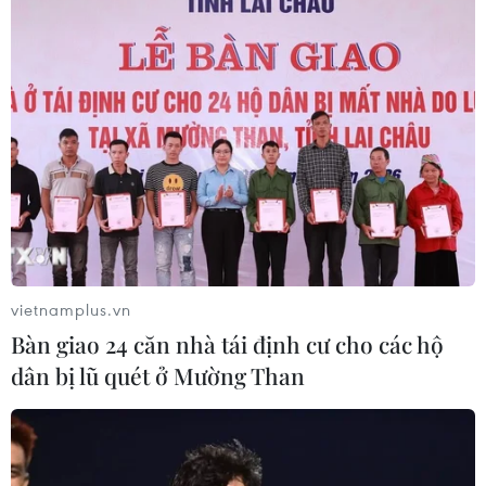
05/08/2026 11:02
Thứ trưởng Bộ GD-ĐT: Thi lại không
phải để xóa bỏ trách nhiệm của thí
sinh
05/08/2026 09:19
Bắc Ninh: Tinh gọn hơn 50% đầu mối
cơ sở giáo dục công lập
05/08/2026 06:53
vietnamplus.vn
Bàn giao 24 căn nhà tái định cư cho các hộ
dân bị lũ quét ở Mường Than
Vụ trường Chuyên Tuyên Quang:
Việc tổ chức thi lại trên cơ sở kết quả
điều tra
05/08/2026 04:39