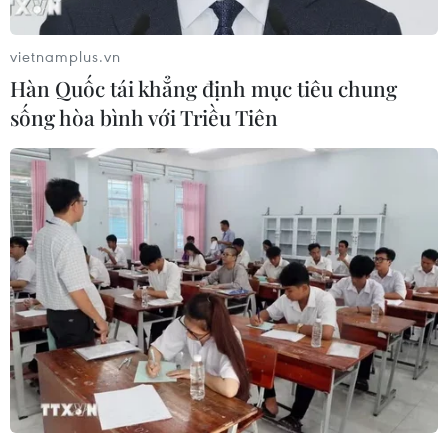
vietnamplus.vn
Hàn Quốc tái khẳng định mục tiêu chung
sống hòa bình với Triều Tiên
Chấn động bạo lực học đường: Chỉ là phần
nổi của 'tảng băng trôi’
06/04/2019 22:21
Học sinh Hưng Yên đánh hội đồng, lột đồ bạn. Học sinh
lớp 5 ở Nghệ An dùng dao đâm bạn, giáo viên ở Bà
Rịa-Vũng Tàu đánh 22 học sinh bầm tím. Tuy nhiên, đó
chỉ là phần nổi của 'tảng băng trôi'.