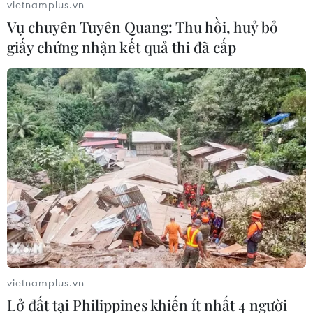
vietnamplus.vn
Vụ chuyên Tuyên Quang: Thu hồi, huỷ bỏ
giấy chứng nhận kết quả thi đã cấp
Bạo lực học đường: Quan điểm lạc hậu và
lỗ hổng nhận thức pháp lý
vietnamplus.vn
07/04/2019 22:22
Lở đất tại Philippines khiến ít nhất 4 người