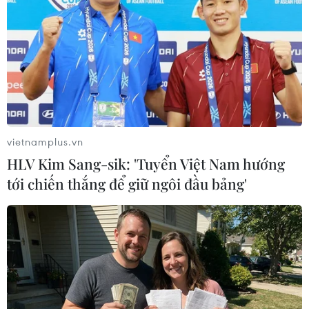
06/12/2018 08:02
Trường Tiểu học Quang Trung, quận Đống Đa, Hà Nội
đã tổ chức họp báo về vụ cô giáo bắt học sinh lớp 2 tát
bạn. Tại họp báo phụ huynh thì bảo có sự việc này,
trong khi nhà trường nói không.
vietnamplus.vn
HLV Kim Sang-sik: 'Tuyển Việt Nam hướng
tới chiến thắng để giữ ngôi đầu bảng'