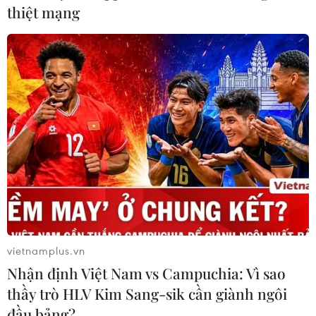
Quan điểm giáo dục quyền lực vẫn phổ biến trong xã
thiệt mạng
hội. Nhận thức sai dẫn đến hành vi sai, và trẻ em vẫn
tiếp tục bị xâm hại. Đến lượt mình, trẻ cũng học theo
người lớn, sai cả nhận thức lẫn hành vi.
vietnamplus.vn
Nhận định Việt Nam vs Campuchia: Vì sao
thầy trò HLV Kim Sang-sik cần giành ngôi
đầu bảng?