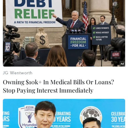
TIN LIÊN QUAN
JG Wentworth
Owning $10k+ In Medical Bills Or Loans?
Stop Paying Interest Immediately
Tát học sinh ở Đống Đa: Trường
Tiểu học Quang Trung họp báo