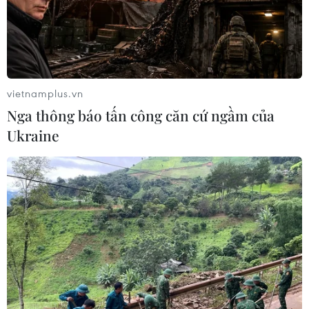
vietnamplus.vn
Nga thông báo tấn công căn cứ ngầm của
Ukraine
TIN CÙNG CHUYÊN MỤC
Vụ chuyên Tuyên Quang: Thu hồi,