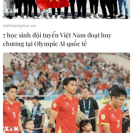
vietnamplus.vn
7 học sinh đội tuyển Việt Nam đoạt huy
chương tại Olympic AI quốc tế
Khán giả sẽ gặp lại Tam ca Áo Trắng trong chương trình.
Âm nhạc cũng là một điểm nhấn được chờ đợi
trong
“
Tết nghĩa là hy vọng 2024
”
cùng sự góp
mặt của các ca sỹ Thu Phương, Thanh Lam, Mỹ
Linh, Tùng Dương, Phương Thanh, Đoan Trang,
Trọng Tấn, Phương Linh, Vũ Thắng Lợi, Khánh
Linh, Lân Nhã, Đông Hùng, Hồng Duyên, Ngũ
Cung, OPlus, Tam ca Áo trắng, Dzung…