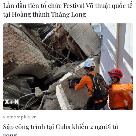
Lần đầu tiên tổ chức Festival Võ thuật quốc tế
điểm cầu tại thị trấn Trường Sa, xã Sinh Tồn và xã
Song Tử Tây của huyện đảo Trường Sa.
tại Hoàng thành Thăng Long
(Vietnam+)
vietnamplus.vn
Sập công trình tại Cuba khiến 2 người tử
vong