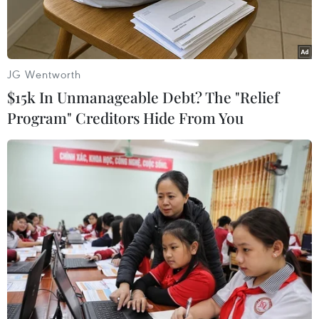
JG Wentworth
$15k In Unmanageable Debt? The "Relief
Program" Creditors Hide From You
“Gặp nhau cuối năm” là một điểm nhấn trong loạt chương trình
truyền hình tối 30 Tết Giáp Thìn. (Ảnh: VTV)
Chào xuân Giáp Thìn 2024, Đài Truyền hình Việt
Nam thực hiện nhiều chương trình trọng điểm,
đề tài đa dạng cùng cách thể hiện sáng tạo, mới