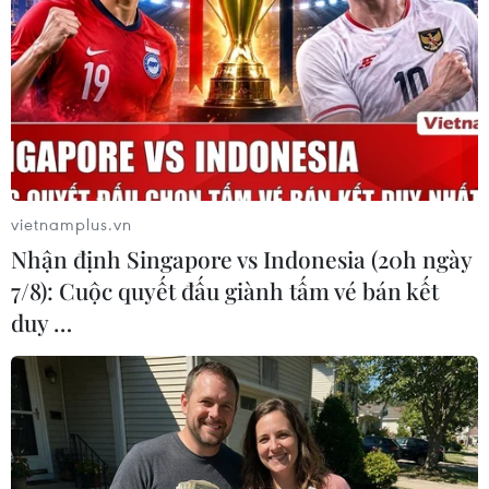
Thìn đáng nhớ của đất nước như: Mậu Thìn
(548), Mậu Thìn (968), Canh Thìn (980) cho tới
những sự kiện gần đây: Nhâm Thìn (1952), Bính
Thìn (1976), Canh Thìn (2000)…
vietnamplus.vn
Nhận định Singapore vs Indonesia (20h ngày
7/8): Cuộc quyết đấu giành tấm vé bán kết
duy …
Chương trình ghi hình tại Hoàng thành Thăng Long. (Ảnh: VTV)
Những bối cảnh được lựa chọn ghi hình là các
địa điểm gắn với hình tượng Rồng và các sự