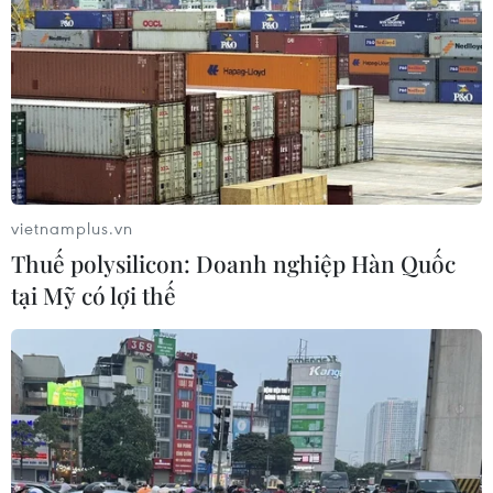
Hoa hậu Di sản toàn cầu 2026
05/08/2026 11:01
Đà Nẵng chi gần 38 tỷ đồng trang trí
Tết Đinh Mùi 2027
05/08/2026 10:58
vietnamplus.vn
Thuế polysilicon: Doanh nghiệp Hàn Quốc
Giới thiệu Bộ sách Tuyển tập các tác
tại Mỹ có lợi thế
phẩm chọn lọc của Tổng Tư lệnh
Fidel Castro Ruz
05/08/2026 10:10
Đưa tranh AI vào nhóm nguy cơ cần
ngăn chặn để bảo vệ di sản nghề làm