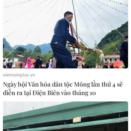
HDBank tiếp tục nối những nhịp cầu yêu thương
tại miền sông nước Cửu Long
Cộng đồng người Việt tại Israel đón Xuân Quê
hương Giáp Thìn
Lượng khách vẫn cao, ngành đường sắt chạy
thêm tàu Thống Nhất, Hải Phòng
vietnamplus.vn
Ngày hội Văn hóa dân tộc Mông lần thứ 4 sẽ
diễn ra tại Điện Biên vào tháng 10
TIN LIÊN QUAN