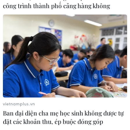
công trình thành phố cảng hàng không
Khởi động xét chọn Doanh nghiệp
đạt chuẩn văn hóa kinh doanh Việt
Nam 2026
06/08/2026 10:42
Xã Tây Giang khai mạc Ngày hội văn
hóa Cơ Tu lần thứ 1
06/08/2026 10:38
Thanh Hóa dự kiến bắn pháo hoa vào
dịp Quốc khánh 2/9
vietnamplus.vn
06/08/2026 09:58
Ban đại diện cha mẹ học sinh không được tự
đặt các khoản thu, ép buộc đóng góp