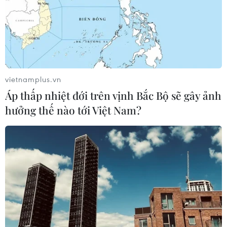
vietnamplus.vn
Áp thấp nhiệt đới trên vịnh Bắc Bộ sẽ gây ảnh
hưởng thế nào tới Việt Nam?
'Gặp em ngày nắng': Phim truyền hình về
tình thân lên sóng dịp Tết nguyên đán
20/01/2024 10:04
“Gặp em ngày nắng” mang đến câu chuyện tươi sáng,