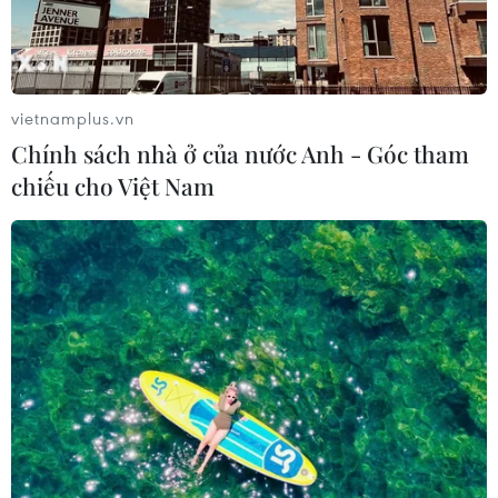
ấm áp và thông điệp chân thành về tình thân, gia đình,
những giá trị cốt lõi của cuộc sống trong dịp Tết đến
Xuân về.
vietnamplus.vn
Chính sách nhà ở của nước Anh - Góc tham
chiếu cho Việt Nam
Phát thanh, truyền hình trả tiền đạt