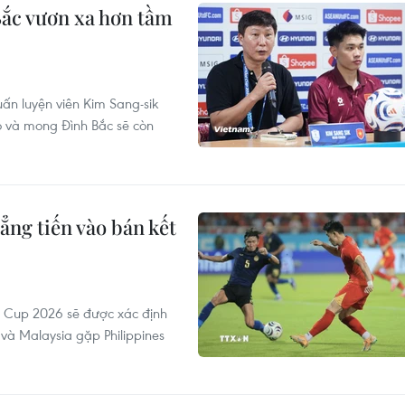
ắc vươn xa hơn tầm
ấn luyện viên Kim Sang-sik
ò và mong Đình Bắc sẽ còn
ng tiến vào bán kết
N Cup 2026 sẽ được xác định
và Malaysia gặp Philippines