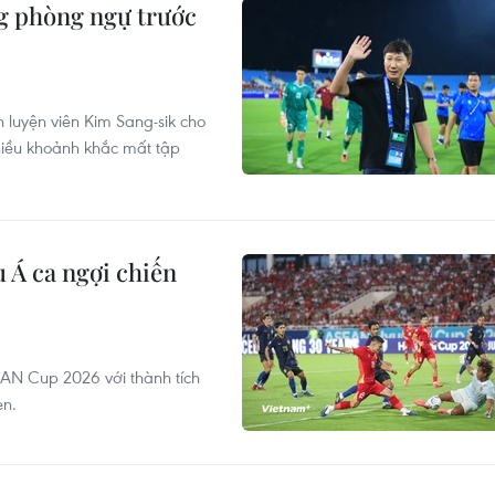
ng phòng ngự trước
 luyện viên Kim Sang-sik cho
hiều khoảnh khắc mất tập
 Á ca ngợi chiến
AN Cup 2026 với thành tích
en.