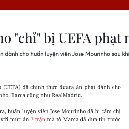
o "chỉ" bị UEFA phạt 
ận dành cho huấn luyện viên Jose Mourinho sau k
 (UEFA) đã chính thức đưara án phạt dành cho
nho, Barca cũng như RealMadrid.
a, huấn luyện viên Jose Mourinho đã bị cấm chị
so với mức án
7 trận
mà tờ Marca đã đưa tin trước