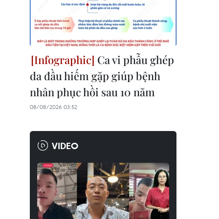
Ca vi phẫu ghép
da đầu hiếm gặp giúp bệnh
nhân phục hồi sau 10 năm
08/08/2026 03:52
VIDEO