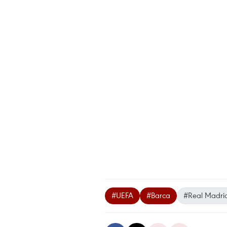
#UEFA
#Barca
#Real Madri