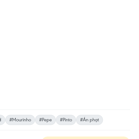
d
#Mourinho
#Pepe
#Pinto
#Án phạt