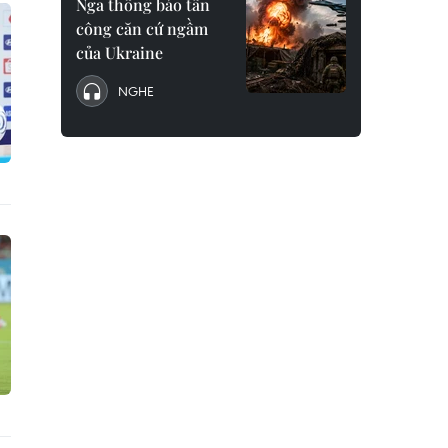
Nga thông báo tấn
công căn cứ ngầm
của Ukraine
NGHE