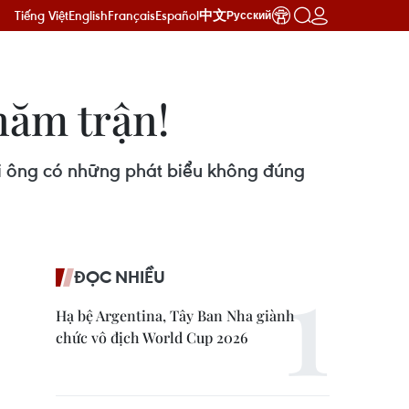
Tiếng Việt
English
Français
Español
中文
Русский
năm trận!
hi ông có những phát biểu không đúng
ĐỌC NHIỀU
Hạ bệ Argentina, Tây Ban Nha giành
chức vô địch World Cup 2026