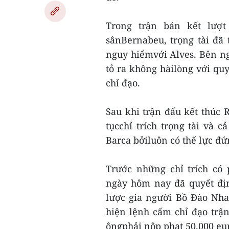
Trong trận bán kết lượt
sânBernabeu, trọng tài đã
nguy hiểmvới Alves. Bên n
tỏ ra không hàilòng với quy
chỉ đạo.
Sau khi trận đấu kết thúc 
tụcchỉ trích trọng tài và
Barca bởiluôn có thế lực đứ
Trước những chỉ trích có
ngày hôm nay đã quyết địn
lược gia người Bồ Đào Nha
hiện lệnh cấm chỉ đạo trận
ôngphải nộp phạt 50.000 eu