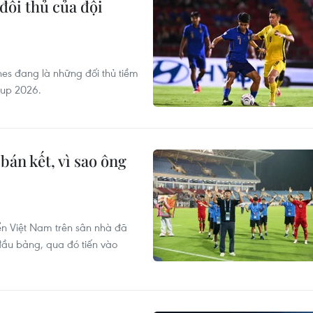
đối thủ của đội
nes đang là những đối thủ tiềm
Cup 2026.
bán kết, vì sao ông
ển Việt Nam trên sân nhà đã
đầu bảng, qua đó tiến vào