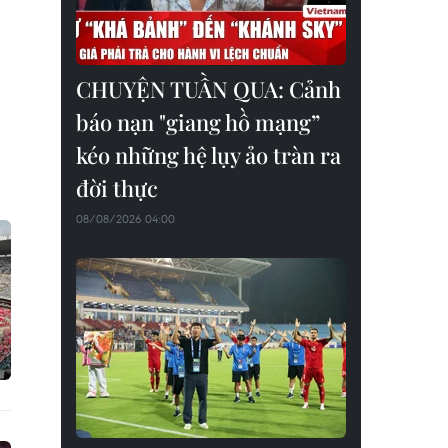
CHUYỆN TUẦN QUA: Cảnh
báo nạn "giang hồ mạng”
kéo những hệ lụy ảo tràn ra
đời thực
08/08/2026 04:00