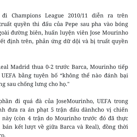
 đi Champions League 2010/11 diễn ra trên
 truất quyền thi đấu của Pepe sau pha vào bóng
goài đường biên, huấn luyện viên Jose Mourinho
ết định trên, phản ứng dữ dội và bị truất quyền
Real Madrid thua 0-2 trước Barca, Mourinho tiếp
 cả UEFA bằng tuyên bố “không thể nào đánh bại
ng sau chống lưng cho họ."
 phần đi quá đà của JoseMourinho, UEFA trong
h đưa ra án phạt 5 trận đấu dànhcho vị chiến
 này (còn 4 trận do Mourinho trước đó đã thực
 bán kết lượt về giữa Barca và Real), đồng thời
ro.