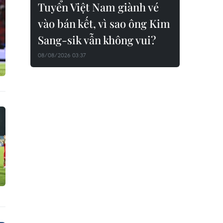
Tuyển Việt Nam giành vé
vào bán kết, vì sao ông Kim
Sang-sik vẫn không vui?
08/08/2026 03:37