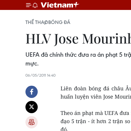
THỂ THAO
BÓNG ĐÁ
HLV Jose Mourinh
UEFA đã chính thức đưa ra án phạt 5 tr
mực.
06/05/2011 14:40
Liên đoàn bóng đá châu Âu
huấn luyện viên Jose Mouri
Theo án phạt mà UEFA đưa r
đạo 5 trận - ít hơn 2 trận 
đó.