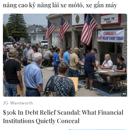
nâng cao kỹ năng lái xe môtô, xe gắn máy
Tuần trước, Bộ Ngoại giao Nga đã đề nghị Tổ
chức cấm vũ khí hóa học (OPCW) điều khẩn một
phái bộ tới thành phố Aleppo để thẩm định liệu
vũ khí hóa học có được sử dụng tại đây hay
không./.
(Vietnam+)
JG Wentworth
$30k In Debt Relief Scandal: What Financial
Institutions Quietly Conceal