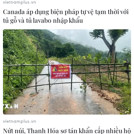
vietnamplus.vn
Canada áp dụng biện pháp tự vệ tạm thời với
tủ gỗ và tủ lavabo nhập khẩu
Nga cáo buộc phiến quân ở Aleppo sử
dụng vũ khí hóa học
15/11/2016 05:07
Nga phát hiện phiến quân tại Aleppo sử dụng chất clo
tấn công quân đội Syria chiều 13/11 khiến gần 30 binh sỹ
Syria bị nhiễm độc và phải tới các cơ sở y tế cấp cứu.
vietnamplus.vn
Nứt núi, Thanh Hóa sơ tán khẩn cấp nhiều hộ