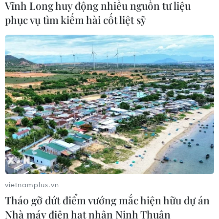
Hormuz
Vĩnh Long huy động nhiều nguồn tư liệu
02/08/2026 22:47
phục vụ tìm kiếm hài cốt liệt sỹ
Xem thêm
CƠ QUAN CHỦ QUẢN: THÔNG TẤN XÃ VIỆT NAM
Tổng Biên tập: TRẦN TIẾN DUẨN
Phó Tổng Biên tập: NGUYỄN THỊ TÁM, KHÚC THANH
THỦY
vietnamplus.vn
Tháo gỡ dứt điểm vướng mắc hiện hữu dự án
Sở hữu trí tuệ
Quy định sử dụng
Nhà máy điện hạt nhân Ninh Thuận
RSS
Hỗ trợ