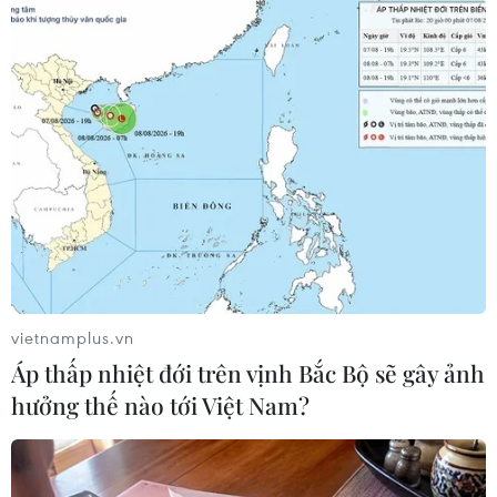
#Mặt nạ phòng độc
#Vũ khí hóa học
#Aleppo
#Binh sỹ Syria nhiễm độc
#OPCW
#Hóa chất độc hại
Syria
Theo dõi VietnamPlus
vietnamplus.vn
Áp thấp nhiệt đới trên vịnh Bắc Bộ sẽ gây ảnh
hưởng thế nào tới Việt Nam?
TIN LIÊN QUAN