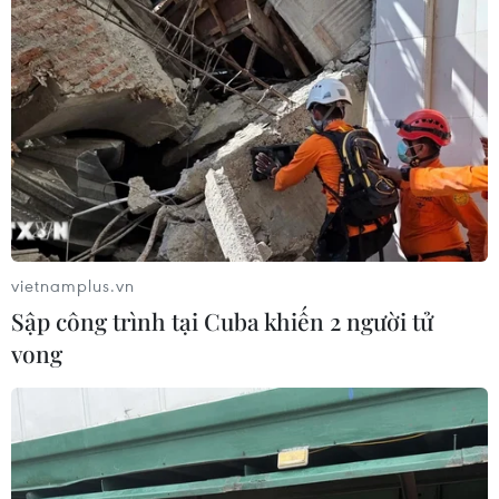
Israel và Liban không đạt tiến triển
trong ngày đàm phán đầu tiên
05/08/2026 15:01
Xung đột tại Trung Đông: Tàu hàng
Ấn Độ bị đánh chìm trên Biển Đỏ
05/08/2026 04:40
vietnamplus.vn
Sập công trình tại Cuba khiến 2 người tử
vong
Israel phát triển xét nghiệm máu đơn
giản giúp phát hiện sớm ung thư
phổi
05/08/2026 03:42