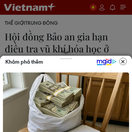
THẾ GIỚI
TRUNG ĐÔNG
Hội đồng Bảo an gia hạn
điều tra vũ khí hóa học ở
Syria
Khám phá thêm
18/11/2016 03:10
Hội đồng Bảo an Liên hợp quốc đã bỏ phiếu quyết
định gia hạn thêm một năm nhiệm kỳ của một ủy
ban có nhiệm vụ điều tra các cuộc tấn công hóa
học ở Syria và xác định những đối tượng chịu trách
nhiệm.