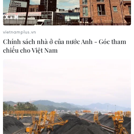
vietnamplus.vn
Chính sách nhà ở của nước Anh - Góc tham
chiếu cho Việt Nam
TIN CÙNG CHUYÊN MỤC
Mỹ có đang chuẩn bị một
chiến lược mới nhằm vào Iran?
07/08/2026 10:08
Mỹ can thiệp khẩn cấp, ngăn
Israel mở rộng đòn trừng phạt