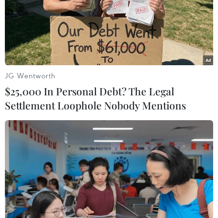
11/11/2016 14:24
Bộ Quốc phòng Nga ngày 11/11 tuyên bố muốn OPCW
điều khẩn cấp phái bộ đến thành phố Aleppo, khẳng
định Moskva có bằng chứng cho thấy lực lượng nổi dậy
Syria sử dụng vũ khí hóa học ở đó.
JG Wentworth
$25,000 In Personal Debt? The Legal
Settlement Loophole Nobody Mentions