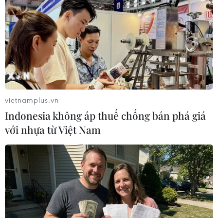
việc sử dụng vũ khí hóa học đối với binh sỹ Syria và dân
thường ở phía Tây Nam thành phố Aleppo.
vietnamplus.vn
Indonesia không áp thuế chống bán phá giá
với nhựa từ Việt Nam
Nga hối OPCW điều phái bộ đến Aleppo
điều tra vũ khí hóa học