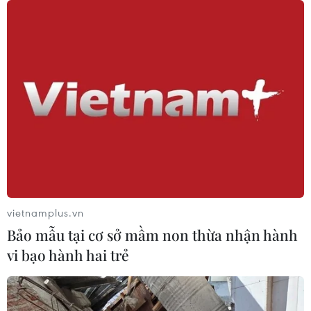
Mỹ dỡ bỏ lệnh trừng phạt đối với
hãng hàng không Iraq
06/08/2026 03:34
Iran và Oman đạt thỏa thuận về
tuyến vận tải thương mại qua eo biển
Hormuz
05/08/2026 22:43
vietnamplus.vn
Bảo mẫu tại cơ sở mầm non thừa nhận hành
Houthi bị nghi đứng sau vụ
vi bạo hành hai trẻ
tấn công đánh chìm tàu hàng Ấn Độ
trên Biển Đỏ
05/08/2026 15:29