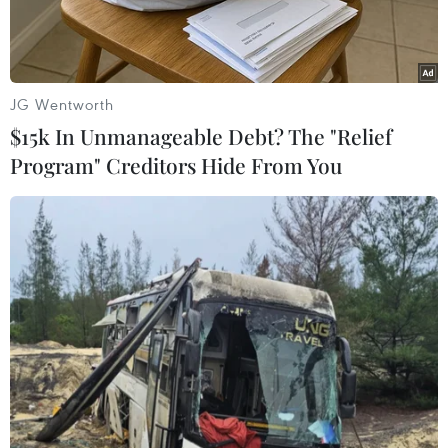
JG Wentworth
$15k In Unmanageable Debt? The "Relief
Program" Creditors Hide From You
Lực lượng nổi dậy thuộc Lữ đoàn Jaish al-Fatah chuẩn bị nã
pháo vào các vị trí quân đội Chính phủ Syria ở phía Tây Aleppo.
(Nguồn: AFP/TTXVN)
Theo AFP, ngày 17/11, Hội đồng Bảo an Liên hợp