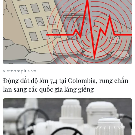
22/01/2018 12:31
Ngày 22/1, quân đội Thổ Nhĩ Kỳ đã mở rộng chiến dịch
quân sự tại quận Afrin ở phía Tây Bắc Syria bằng việc
tiến hành một chiến dịch tấn công mới tại thành phố
Azaz, phía Đông Afrin.
vietnamplus.vn
Động đất độ lớn 7,4 tại Colombia, rung chấn
lan sang các quốc gia láng giềng