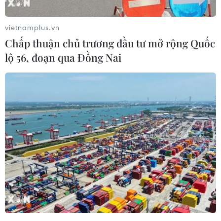
hoảng nhân đạo tại Syria, song không lên án
hay yêu cầu Ankara chấm dứt chiến dịch nhạy
vietnamplus.vn
cảm này.
Chấp thuận chủ trương đầu tư mở rộng Quốc
Tại cuộc họp được tiến hành theo yêu cầu của
lộ 56, đoạn qua Đồng Nai
Pháp, quan chức phụ trách hoạt động nhân đạo
của Liên hợp quốc, ông Mark Lowcock đã thông
báo về kết quả chuyến công tác gần đây của ông
tới Syria.
Ngoài ra, các nước thành viên cũng thảo luận về
cuộc tấn công gần đây nhất của Thổ Nhĩ Kỳ
cũng như chiến dịch tại Idlib và Đông Ghouta ở
Syria.
[Thổ Nhĩ Kỳ khẳng định không “để mắt” tới