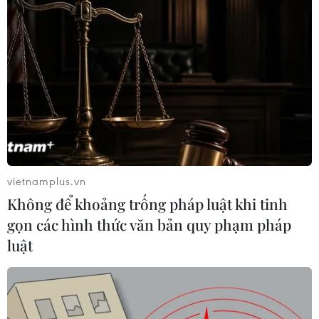
TIN LIÊN QUAN
vietnamplus.vn
Không để khoảng trống pháp luật khi tinh
gọn các hình thức văn bản quy phạm pháp
luật
Syria: Quân đội Thổ Nhĩ Kỳ mở rộng chiến
dịch quân sự tại Afrin