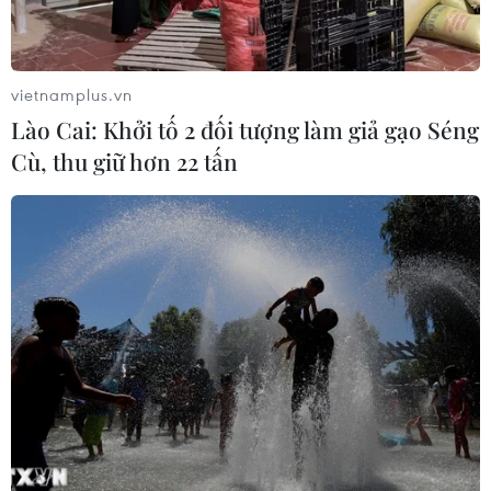
khung dự luật về an ninh Eo biển
Hormuz
09/08/2026 23:25
vietnamplus.vn
Lào Cai: Khởi tố 2 đối tượng làm giả gạo Séng
Mỹ tạm dừng không kích
Cù, thu giữ hơn 22 tấn
Iran: Khoảng lặng mong manh giữa
sức ép và ngoại giao
09/08/2026 22:09
Houthi tấn công dồn dập từ
nhiều hướng khiến 4 binh sĩ chính
phủ Yemen thiệt mạng
09/08/2026 16:11
Xung đột tại Trung Đông: Iran nêu