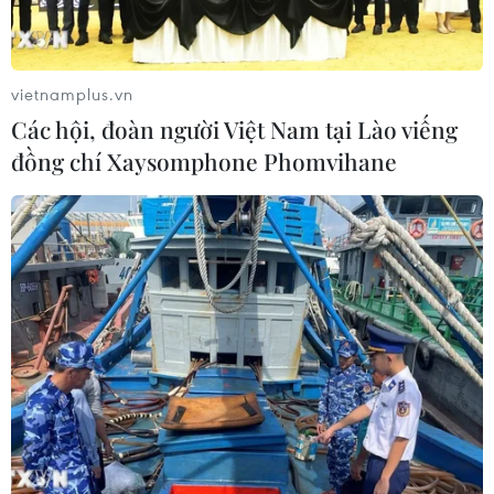
vietnamplus.vn
Các hội, đoàn người Việt Nam tại Lào viếng
đồng chí Xaysomphone Phomvihane
Thổ Nhĩ Kỳ khẳng định không “để mắt” tới
vấn đề lãnh thổ Syria
22/01/2018 22:46
Tổng thống Thổ Nhĩ Kỳ Erdogan tuyên bố Ankara không
“để mắt” tới lãnh thổ của Syria và chiến dịch quân sự
diễn ra ở vùng Afrin thuộc Syria sẽ kết thúc ngay khi
Ankara đạt được các mục tiêu của mình.