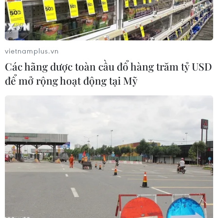
vietnamplus.vn
Các hãng dược toàn cầu đổ hàng trăm tỷ USD
để mở rộng hoạt động tại Mỹ
Một phiên họp của Hội đồng Bảo an Liên hợp quốc. (Nguồn:
THX/TTXVN)
Ngày 22/1, Hội đồng Bảo an Liên hợp quốc đã
thảo luận về việc Thổ Nhĩ Kỳ tiến hành cuộc tấn
công nhằm vào các nhóm dân quân người Kurd
ở Syria, động thái làm tồi tệ thêm cuộc khủng