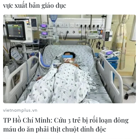
giữ nhiều vùng lãnh thổ ở miền Bắc Syria./.
vực xuất bản giáo dục
(Vietnam+)
vietnamplus.vn
TP Hồ Chí Minh: Cứu 3 trẻ bị rối loạn đông
máu do ăn phải thịt chuột dính độc
#Dàn âm thanh
#Hội đồng Bảo an
#Thổ nhĩ kỳ