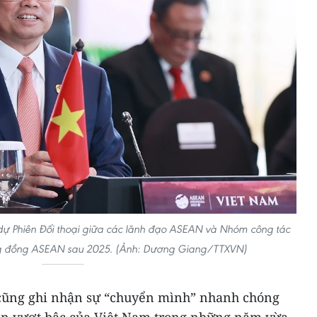
ự Phiên Đối thoại giữa các lãnh đạo ASEAN và Nhóm công tác
g đồng ASEAN sau 2025. (Ảnh: Dương Giang/TTXVN)
 cũng ghi nhận sự “chuyển mình” nhanh chóng
iển vượt bậc của Việt Nam trong những năm vừa