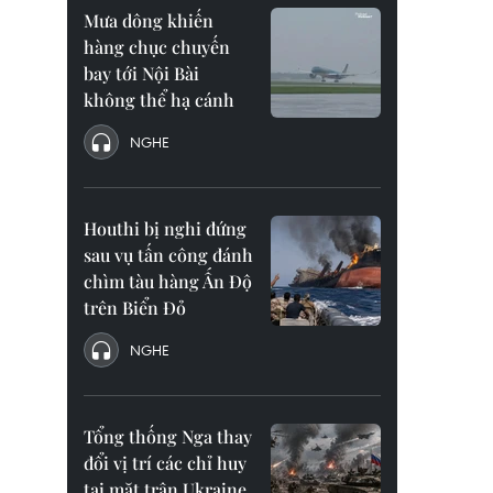
Mưa dông khiến
hàng chục chuyến
bay tới Nội Bài
không thể hạ cánh
NGHE
Houthi bị nghi đứng
sau vụ tấn công đánh
chìm tàu hàng Ấn Độ
trên Biển Đỏ
NGHE
Tổng thống Nga thay
đổi vị trí các chỉ huy
tại mặt trận Ukraine