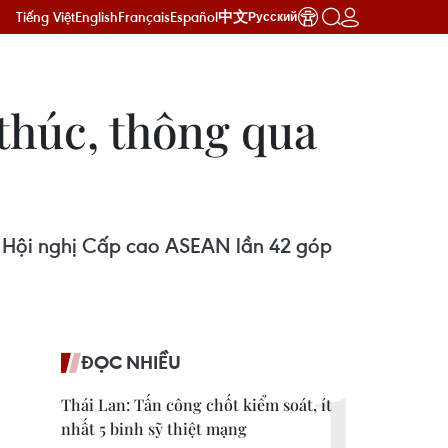
Tiếng Việt
English
Français
Español
中文
Русский
thúc, thông qua
i Hội nghị Cấp cao ASEAN lần 42 góp
ĐỌC NHIỀU
Thái Lan: Tấn công chốt kiểm soát, ít
nhất 5 binh sỹ thiệt mạng