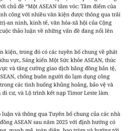
với chủ đề “Một ASEAN tầm vóc: Tâm điểm của
ành công với nhiều văn kiện được thông qua trải
 trị-an ninh, kinh tế, văn hóa-xã hội của Cộng
uộc thảo luận về những vấn đề đang nổi lên
n kiện, trong đó có các tuyên bố chung về phát
ở khu vực, Sáng kiến Một Sức khỏe ASEAN, thúc
vực và tăng cường giao dịch bằng đồng bản tệ,
ASEAN, chống buôn người do lạm dụng công
 trong các tình huống khủng hoảng, bảo vệ và
di cư, và Lộ trình kết nạp Timor Leste làm
ảo luận và thông qua Tuyên bố chung của các nhà
 đồng ASEAN sau năm 2025 với định hướng có
ng, mạnh mẽ, toàn diện, bao trùm và hướng tới