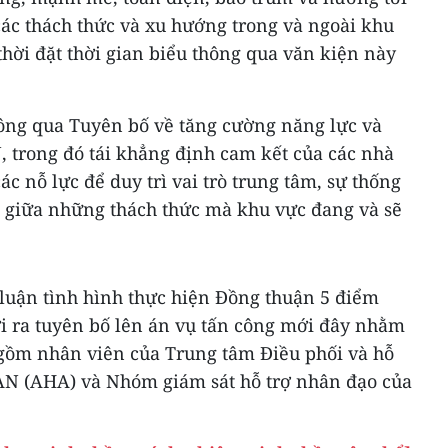
các thách thức và xu hướng trong và ngoài khu
thời đặt thời gian biểu thông qua văn kiện này
hông qua Tuyên bố về tăng cường năng lực và
, trong đó tái khẳng định cam kết của các nhà
c nỗ lực để duy trì vai trò trung tâm, sự thống
 giữa những thách thức mà khu vực đang và sẽ
uận tình hình thực hiện Đồng thuận 5 điểm
i ra tuyên bố lên án vụ tấn công mới đây nhằm
gồm nhân viên của Trung tâm Điều phối và hỗ
AN (AHA) và Nhóm giám sát hỗ trợ nhân đạo của