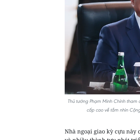
Thủ tướng Phạm Minh Chính tham d
cấp cao về tầm nhìn Cộn
Nhà ngoại giao kỳ cựu này
và nhiều thành tựu phát tr