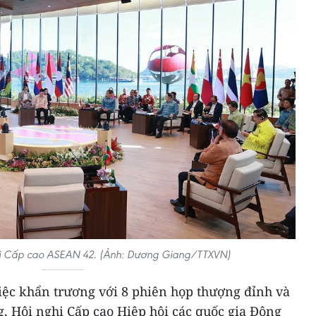
hị Cấp cao ASEAN 42. (Ảnh: Dương Giang/TTXVN)
việc khẩn trương với 8 phiên họp thượng đỉnh và
, Hội nghị Cấp cao Hiệp hội các quốc gia Đông