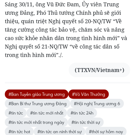
Sáng 30/11, ông Vũ Đức Đam, Ủy viên Trung
ương Đảng, Phó Thủ tướng Chính phủ sẽ giới
thiệu, quán triệt Nghị quyết số 20-NQ/TW “Về
tăng cường công tác bảo vệ, chăm sóc và nâng
cao sức khỏe nhân dân trong tình hình mới” và
Nghị quyết số 21-NQ/TW “về công tác dân số
trong tình hình mới”./.
(TTXVN/Vietnam+)
#Ban Tuyên giáo Trung ương
#Võ Văn Thưởng
#Ban Bí thư Trung ương Đảng
#Hội nghị Trung ương 6
#tin tức
#tin tức mới nhất
#tin tức 24h
#tin tức mới nhất trong ngày
#tin tức thời sự
#tin tức hot
#tin tức an ninh thời sự
#thời sự hôm nay