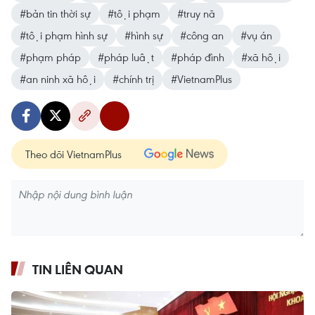
#bản tin thời sự
#tội phạm
#truy nã
#tội phạm hình sự
#hình sự
#công an
#vụ án
#phạm pháp
#pháp luật
#pháp đình
#xã hội
#an ninh xã hội
#chính trị
#VietnamPlus
Theo dõi VietnamPlus
TIN LIÊN QUAN