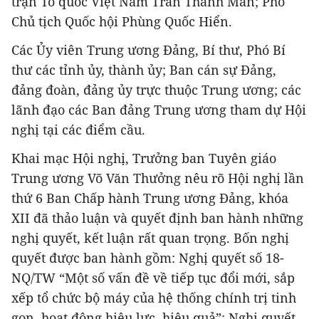
trận Tổ quốc Việt Nam Trần Thanh Mẫn; Phó
Chủ tịch Quốc hội Phùng Quốc Hiển.
Các Ủy viên Trung ương Đảng, Bí thư, Phó Bí
thư các tỉnh ủy, thành ủy; Ban cán sự Đảng,
đảng đoàn, đảng ủy trực thuộc Trung ương; các
lãnh đạo các Ban đảng Trung ương tham dự Hội
nghị tại các điểm cầu.
Khai mạc Hội nghị, Trưởng ban Tuyên giáo
Trung ương Võ Văn Thưởng nêu rõ Hội nghị lần
thứ 6 Ban Chấp hành Trung ương Đảng, khóa
XII đã thảo luận và quyết định ban hành những
nghị quyết, kết luận rất quan trọng. Bốn nghị
quyết được ban hành gồm: Nghị quyết số 18-
NQ/TW “Một số vấn đề về tiếp tục đổi mới, sắp
xếp tổ chức bộ máy của hệ thống chính trị tinh
gọn, hoạt động hiệu lực, hiệu quả”; Nghị quyết