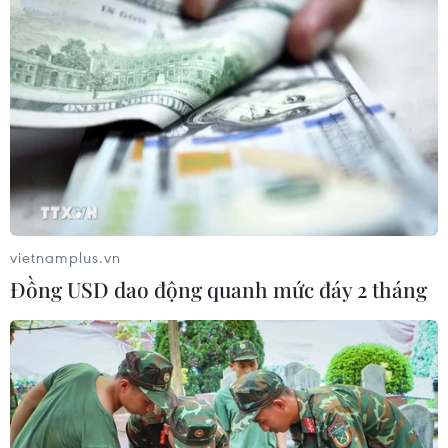
Nứt núi, Thanh Hóa sơ tán khẩn cấp
nhiều hộ dân
07/08/2026 13:17
Xem thêm
vietnamplus.vn
Đồng USD dao động quanh mức đáy 2 tháng
CƠ QUAN CHỦ QUẢN: THÔNG TẤN XÃ VIỆT NAM
Tổng Biên tập: TRẦN TIẾN DUẨN
Phó Tổng Biên tập: NGUYỄN THỊ TÁM, KHÚC THANH
THỦY