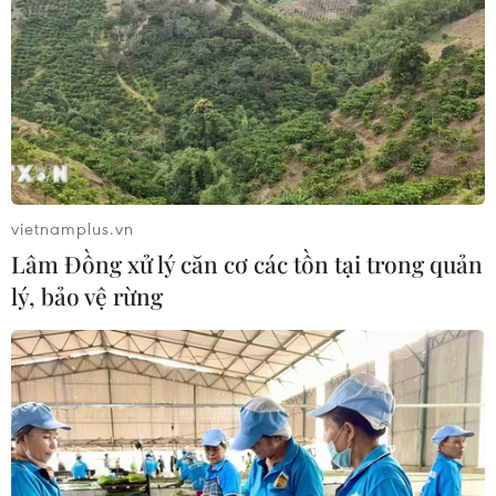
công sở, trang trại và nhà máy...
vietnamplus.vn
Lâm Đồng xử lý căn cơ các tồn tại trong quản
lý, bảo vệ rừng