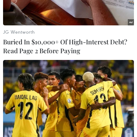
JG Wentworth
Buried In $10,000+ Of High-Interest Debt?
Read Page 2 Before Paying
Mới giữa mùa khô nhưng các hồ chứa nước trên địa bàn xã Ea
Rốk, huyện Ea Súp đã cạn dần trơ đáy. (Ảnh: Trọng
Đạt/TTXVN)
Theo Tổng cục Thủy lợi, Bộ Nông nghiệp và Phát
triển Nông thôn, tại các khu vực Bắc Trung Bộ,