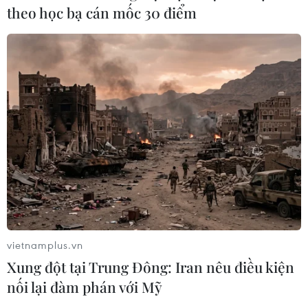
theo học bạ cán mốc 30 điểm
TIN CÙNG CHUYÊN MỤC
Lâm Đồng xử lý căn cơ các tồn tại
vietnamplus.vn
trong quản lý, bảo vệ rừng
Xung đột tại Trung Đông: Iran nêu điều kiện
10/08/2026 07:44
nối lại đàm phán với Mỹ