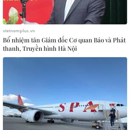
TIN LIÊN QUAN
vietnamplus.vn
Bổ nhiệm tân Giám đốc Cơ quan Báo và Phát
thanh, Truyền hình Hà Nội
‘Hướng đi nào cho người nông dân’ giành
giải nhất về biến đổi khí hậu
13/01/2019 05:36