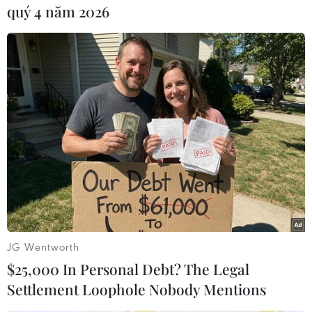
của các hệ thống thủy lợi và cho khoảng 8.000-
quý 4 năm 2026
10.000ha vùng ngoài công trình thủy lợi thuộc
các tỉnh Bình Phước, Đồng Nai.
[Hình ảnh Đắk Lắk gồng mình trước hạn hán
diễn ra khốc liệt]
Xâm nhập mặn tại Đồng bằng sông Cửu Long
hiện chưa ảnh hưởng đến sản xuất nông nghiệp
do lúa đang trong giai đoạn thu hoạch, không có
nhu cầu lấy nước vào ruộng.
JG Wentworth
$25,000 In Personal Debt? The Legal
Settlement Loophole Nobody Mentions