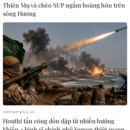
Thiên Mụ và chèo SUP ngắm hoàng hôn trên
sông Hương
Cảnh báo vùng Đồng bằng sông Cửu Long
có thể chìm hoàn toàn
20/02/2019 08:37
Theo các nhà khoa học, việc khai thác nước ngầm quá
mức kết hợp với tốc độ gia tăng mực nước biển đã kéo
theo tình trạng sụt lún đất, có thể khiến gần như toàn bộ
vùng Đồng bằng sông Cửu Long bị chìm.
vietnamplus.vn
Houthi tấn công dồn dập từ nhiều hướng
khiến 4 binh sĩ chính phủ Yemen thiệt mạng