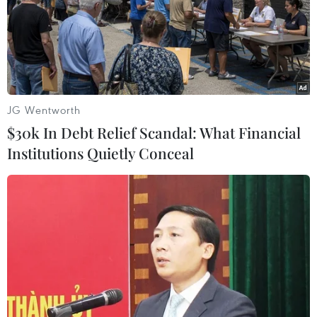
JG Wentworth
#Hạn hán
#Xâm nhập mặn
#Đông Nam Bộ
$30k In Debt Relief Scandal: What Financial
#Mùa khô
#Thiếu nước
#Hàm Thuận-Đa Mi
Institutions Quietly Conceal
Theo dõi VietnamPlus