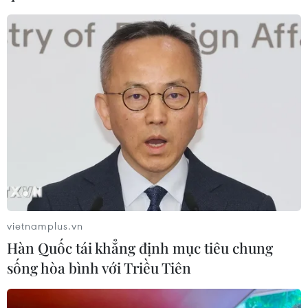
20/05/2026 08:45
Thành phố Hồ Chí Minh vào Top 100
hệ sinh thái khởi nghiệp toàn cầu
19/05/2026 14:00
Xem thêm
vietnamplus.vn
Hàn Quốc tái khẳng định mục tiêu chung
CƠ QUAN CHỦ QUẢN: THÔNG TẤN XÃ VIỆT NAM
sống hòa bình với Triều Tiên
Tổng Biên tập: TRẦN TIẾN DUẨN
Phó Tổng Biên tập: NGUYỄN THỊ TÁM, KHÚC THANH