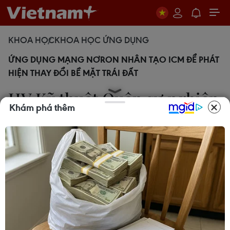
KHOA HỌC
KHOA HỌC ỨNG DỤNG
ỨNG DỤNG MẠNG NƠRON NHÂN TẠO ICM ĐỂ PHÁT
HIỆN THAY ĐỔI BỀ MẶT TRÁI ĐẤT
HV Kỹ thuật Quân sự nghiên
Khám phá thêm
cứu phát hiện thay đổi bề
mặt Trái Đất
Hoàng Nam
30/12/2018 13:16
Nhóm nghiên cứu của tiến sỹ Đào Khánh Hoài,
Học viện Kỹ thuật Quân sự vừa tiến hành sử dụng