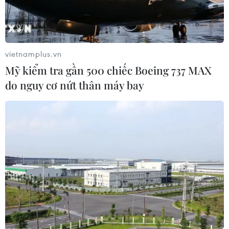
10 sự kiện Khoa học và Công nghệ nổi bật
năm 2018
vietnamplus.vn
25/12/2018 12:30
Mỹ kiểm tra gần 500 chiếc Boeing 737 MAX
Chiều 25/12, tại Hà Nội, Câu lạc bộ Nhà báo Khoa học
do nguy cơ nứt thân máy bay
và Công nghệ Việt Nam đã công bố kết quả cuộc bình
chọn 10 sự kiện khoa học và công nghệ nổi bật năm
2018.