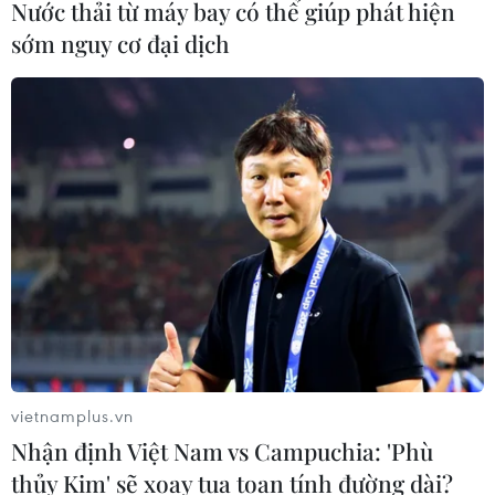
Nước thải từ máy bay có thể giúp phát hiện
sớm nguy cơ đại dịch
Chó "không gây dị ứng" - bước tiến
mới của công nghệ chỉnh sửa gene
06/08/2026 13:42
Anh thúc đẩy sử dụng robot trong
phẫu thuật nội soi
03/08/2026 10:34
Châu Phi khẳng định vị thế
vietnamplus.vn
tự chủ công nghệ trong không gian
Nhận định Việt Nam vs Campuchia: 'Phù
vũ trụ
thủy Kim' sẽ xoay tua toan tính đường dài?
03/08/2026 09:32