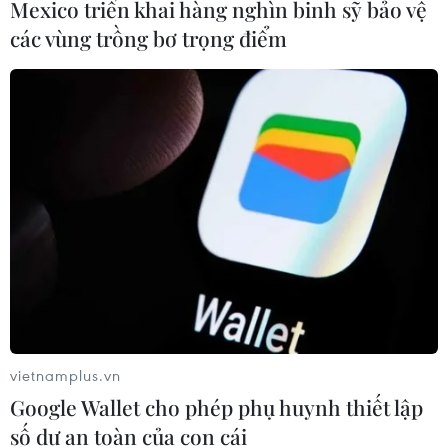
Mexico triển khai hàng nghìn binh sỹ bảo vệ
các vùng trồng bơ trọng điểm
Ấn Độ tham vọng trở thành quốc gia thứ
tư đưa người lên vũ trụ
29/12/2018 00:09
Hướng tới mục tiêu tăng tính tự chủ quốc gia trong phát
triển công nghệ không gian, chính phủ Ấn Độ đã thông
vietnamplus.vn
qua khoản ngân sách 1,43 tỷ USD cho dự án đưa người
Google Wallet cho phép phụ huynh thiết lập
lên vũ trụ vào năm 2022.
số dư an toàn của con cái