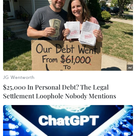
#Máy bay
#Mạng nơron nhân tạo đồng xung ICM
#Hệ thống mạng ICM
#Trái Đất
#Tiến sỹ Đào Khánh Hoài
#Học viện Kỹ thuật Quân sự
#Tin tức
#Tin tức mới nhất
#Tin tức 24h
#Tin tức mới nhất trong ngày
#Tin tức thời sự
#Tin tức
#Tin hot
#Vietnam
#Plus
#VietnamPlus
JG Wentworth
$25,000 In Personal Debt? The Legal
Settlement Loophole Nobody Mentions
Theo dõi VietnamPlus