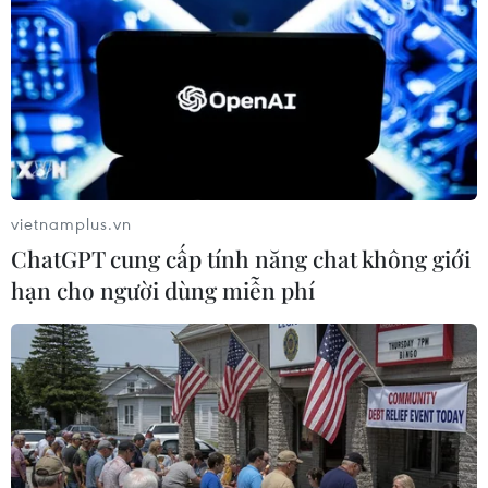
TIN LIÊN QUAN
vietnamplus.vn
ChatGPT cung cấp tính năng chat không giới
hạn cho người dùng miễn phí
Bất ngờ với những sáng chế của 'nhà khoa
học' chỉ học hết lớp 8