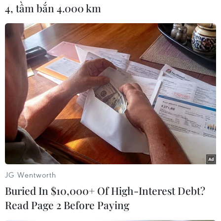
gọn của mạng nơron nhân tạo PCNN (Pulse
4, tầm bắn 4.000 km
Coupled Neural Network) mô phỏng hoạt động
của các nơron vỏ não trực quan của mèo.
Vỏ não trực quan là một phần bộ não mèo, nơi
nhận tín hiệu trực quan từ mắt và chuyển đổi
tín hiệu ảnh về luồng các xung ảnh. Các xung
ảnh sinh ra từ mỗi vòng lặp mạng ICM mô
phỏng lại các dấu hiệu đặc trưng trên cảnh ảnh.
Các véctơ chuỗi xung hai cảnh ảnh khác nhau
được đối sánh làm cơ sở kết luận có hay không
sự thay đổi trên hai cảnh ảnh. Ưu điểm chính
của mô hình ICM là có cấu trúc đơn giản và hoạt
JG Wentworth
động theo cơ chế không cần huấn luyện.
Buried In $10,000+ Of High-Interest Debt?
Read Page 2 Before Paying
Trong những năm gần đây mạng nơron nhân
tạo đồng xung ICM đã được ứng dụng trong xử