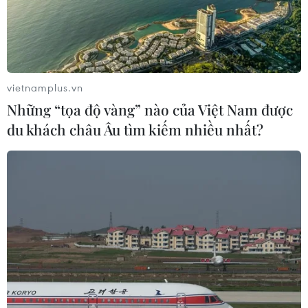
vietnamplus.vn
Những “tọa độ vàng” nào của Việt Nam được
du khách châu Âu tìm kiếm nhiều nhất?