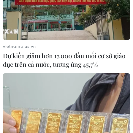
xung đột nhằm ngăn chặn các sự cố hải quân ở khu
vực Địa Trung Hải vốn đang ngày càng nóng lên.
vietnamplus.vn
Dự kiến giảm hơn 17.000 đầu mối cơ sở giáo
dục trên cả nước, tương ứng 45,7%
Lãnh đạo NATO và Thổ Nhĩ Kỳ điện đàm