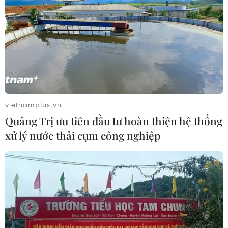
TIN LIÊN QUAN
vietnamplus.vn
Quảng Trị ưu tiên đầu tư hoàn thiện hệ thống
xử lý nước thải cụm công nghiệp
NATO tìm kiếm cơ chế tránh xung đột ở
Đông Địa Trung Hải
28/08/2020 00:17
NATO đang cân nhắc các biện pháp tránh nguy cơ