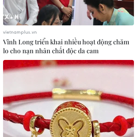
thực tế.
vietnamplus.vn
Vĩnh Long triển khai nhiều hoạt động chăm
lo cho nạn nhân chất độc da cam
Tàu thăm dò Oruc Reis ở ngoài khơi thành phố Antalya (Thổ Nhĩ
Kỳ), trên Địa Trung Hải, ngày 12/8/2020. (Ảnh: AFP/TTXVN)
Hy Lạp ngày 3/9 bác bỏ thông tin nước này đã
đồng ý đàm phán với Thổ Nhĩ Kỳ dưới sự trung