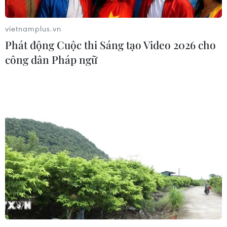
vietnamplus.vn
Thổ Nhĩ Kỳ thông báo kế hoạch tập trận
Phát động Cuộc thi Sáng tạo Video 2026 cho
mới tại Địa Trung Hải
công dân Pháp ngữ
29/08/2020 11:34
Thổ Nhĩ Kỳ tập trận bắn đạn thật diễn ra trong bối cảnh
căng thẳng gia tăng giữa Thổ Nhĩ Kỳ và Hy Lạp liên
quan tranh cãi về biên giới trên biển và thăm dò dầu
khí.