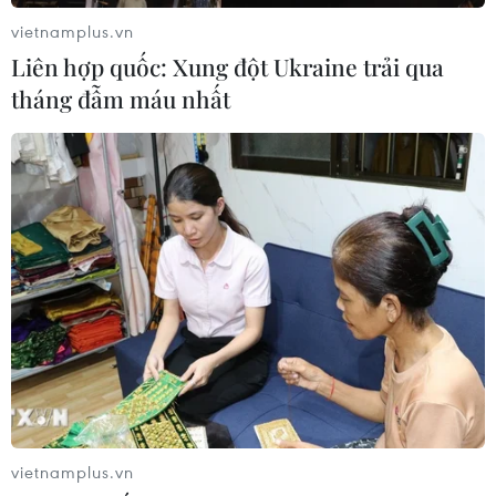
vietnamplus.vn
Liên hợp quốc: Xung đột Ukraine trải qua
tháng đẫm máu nhất
TIN CÙNG CHUYÊN MỤC
Ba Lan thảo luận việc thành lập căn
cứ quân sự thường trực với Mỹ
06/08/2026 00:06
vietnamplus.vn