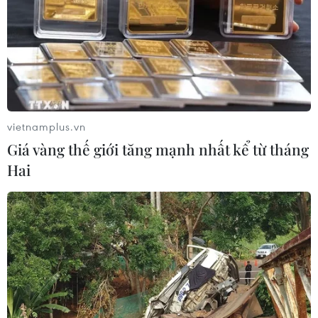
Máy bay chở khách nội địa đầu tiên
của Nga hoàn tất chuyến bay thử
nghiệm
04/08/2026 01:25
vietnamplus.vn
Giá vàng thế giới tăng mạnh nhất kể từ tháng
Bí mật sau những chung cư không
Hai
niên hạn ở Pháp
04/08/2026 01:03
Ukraine tiếp tục dội UAV vào
kho hàng của nền tảng bán lẻ lớn tại
Nga
03/08/2026 15:02