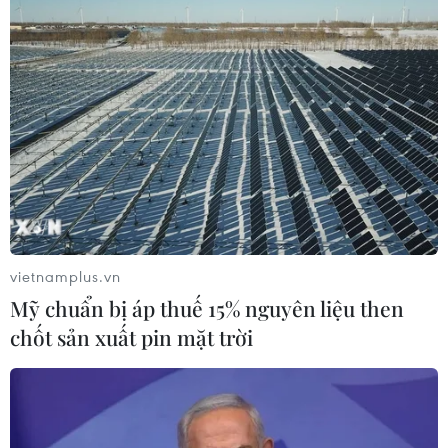
vietnamplus.vn
Mỹ chuẩn bị áp thuế 15% nguyên liệu then
chốt sản xuất pin mặt trời