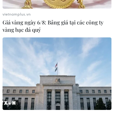
gian của Tổ chức Hiệp ước Bắc Đại Tây Dương
(NATO) nhằm giảm căng thẳng tại khu vực Đông
vietnamplus.vn
Địa Trung Hải.
Giá vàng ngày 6/8: Bảng giá tại các công ty
Tuyên bố của Bộ Ngoại giao Hy Lạp nêu rõ:
vàng bạc đá quý
"Thông tin được công bố khẳng định Hy Lạp và
Thổ Nhĩ Kỳ đã nhất trí tiến hành cái gọi là 'đàm
phán kỹ thuật' về giảm căng thẳng ở Đông Địa
Trung Hải không đúng với thực tế."
Tuyên bố nhấn mạnh việc giảm căng thẳng sẽ
chỉ diễn ra nếu Thổ Nhĩ Kỳ ngay lập tức rút toàn
bộ tàu ra khỏi thềm lục địa Hy Lạp.
Trước đó cùng ngày, Tổng thư ký NATO Jens
Stoltenberg thông báo hai nước đồng minh
trong NATO này đã nhất trí tiến hành các cuộc
đàm phán kỹ thuật nhằm thiết lập các cơ chế