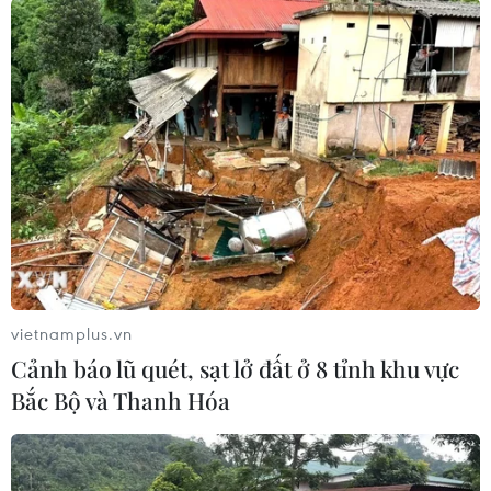
khi Ankara khẳng định vùng biển Thổ Nhĩ Kỳ
đang tiến hành thăm dò khí đốt thuộc thềm lục
địa của nước này.
Cả hai nước đã tổ chức các cuộc tập trận quân
sự ở Đông Địa Trung Hải khiến tranh chấp giữa
hai bên có nguy cơ leo thang thành đối đầu./.
(TTXVN/Vietnam+)
vietnamplus.vn
Cảnh báo lũ quét, sạt lở đất ở 8 tỉnh khu vực
Bắc Bộ và Thanh Hóa