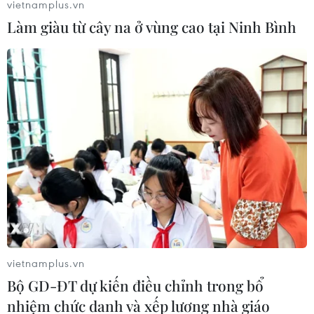
vietnamplus.vn
Làm giàu từ cây na ở vùng cao tại Ninh Bình
Hy Lạp, UAE huấn luyện không quân
chung ở Đông Địa Trung Hải
29/08/2020 14:17
Các hoạt động bay huấn luyện bắt đầu được thực hiện
ngày 28/8, một ngày sau khi UAE hoàn tất việc chuyển
9 máy bay chiến đấu F-16 và 4 máy bay vận tải đến
một căn cứ không quân của Hy Lạp tại Crete.
vietnamplus.vn
Bộ GD-ĐT dự kiến điều chỉnh trong bổ
nhiệm chức danh và xếp lương nhà giáo