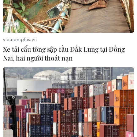
Lãnh đạo EU kêu gọi 'hành động
thống nhất' về biên giới
03/08/2026 14:35
vietnamplus.vn
Xe tải cẩu tông sập cầu Đắk Lung tại Đồng
Nai, hai người thoát nạn
Google châm ngòi cuộc đối
đầu mới giữa Mỹ và châu Âu về chủ
quyền số
03/08/2026 10:50
Giáo hoàng Leo XIV ban hành Luật
Cơ bản mới của Vatican
03/08/2026 05:32