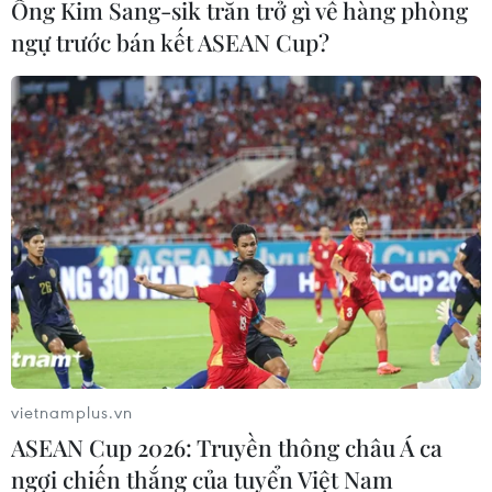
Ông Kim Sang-sik trăn trở gì về hàng phòng
ngự trước bán kết ASEAN Cup?
Đại biểu đánh giá cao đề xuất của Việt
Nam tại Hội nghị ASEAN 42
11/05/2023 06:43
Theo Bộ trưởng Bộ Ngoại giao Bùi Thanh Sơn, những
phát biểu của Thủ tướng Phạm Minh Chính đều hướng
tới khởi tạo ý tưởng, khơi dậy tự cường, khơi thông
nguồn lực cho sự phát triển của Cộng đồng ASEAN.
vietnamplus.vn
ASEAN Cup 2026: Truyền thông châu Á ca
ngợi chiến thắng của tuyển Việt Nam