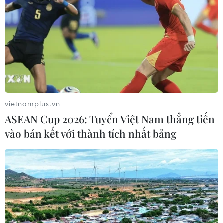
Thư mừng kỷ niệm 50 năm quan hệ
ngoại giao Việt Nam-Thái Lan
06/08/2026 15:07
Thái Lan-Myanmar thúc đẩy hợp tác
kinh tế và công nghệ vũ trụ
vietnamplus.vn
06/08/2026 13:35
ASEAN Cup 2026: Tuyển Việt Nam thẳng tiến
vào bán kết với thành tích nhất bảng
Việt Nam-Thái Lan nhất trí thúc đẩy
triển khai thực chất Chiến lược "Ba
kết nối"
06/08/2026 13:24