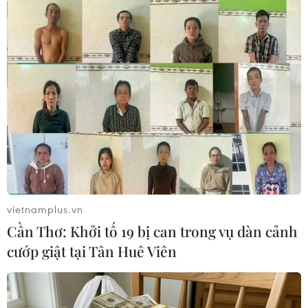
sẵn sàng hỗ trợ Timor Leste hoàn thành các tiêu
chí của lộ trình”./.
(TTXVN/Vietnam+)
vietnamplus.vn
Cần Thơ: Khởi tố 19 bị can trong vụ dàn cảnh
cướp giật tại Tân Huê Viên
#Hội nghị Cấp cao ASEAN lần thứ 42