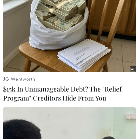
#Tổng thống Indonesia
#Joko Widodo
#Chủ tịch ASEAN
Indonesia
Theo dõi VietnamPlus
JG Wentworth
$15k In Unmanageable Debt? The "Relief
Program" Creditors Hide From You
TIN LIÊN QUAN