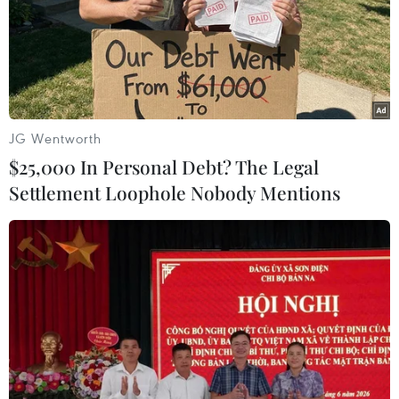
JG Wentworth
$25,000 In Personal Debt? The Legal
Settlement Loophole Nobody Mentions
Các nhà lãnh đạo ASEAN điều chỉnh chính
sách hỗ trợ lao động di cư
11/05/2023 04:38
Các nước ASEAN nhất trí lồng ghép việc bảo vệ và thúc
đẩy quyền của lao động di cư và gia đình của họ trong