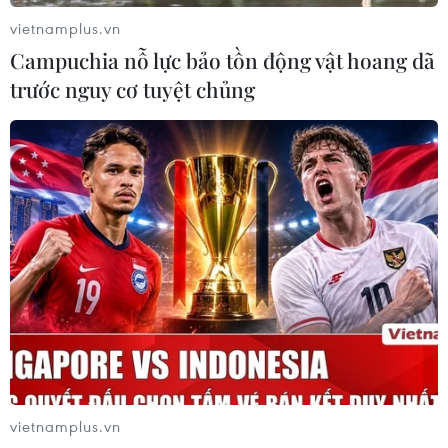
vietnamplus.vn
Campuchia nỗ lực bảo tồn động vật hoang dã
trước nguy cơ tuyệt chủng
TIN CÙNG CHUYÊN MỤC
Để ASEAN không chỉ thích ứng với
thời đại, mà còn chủ động kiến tạo và
phát huy hiệu quả vai trò
08/08/2026 00:39
Indonesia không áp thuế chống bán
phá giá với nhựa từ Việt Nam
vietnamplus.vn
07/08/2026 14:45