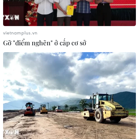
các tình huống khủng hoảng vào các chính sách,
chương trình và cơ chế của quốc gia phái cử.
vietnamplus.vn
Gỡ "điểm nghẽn" ở cấp cơ sở
Ra quyết định thành lập Mạng lưới Một