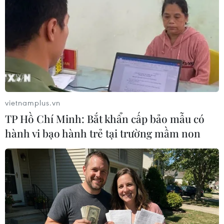
vietnamplus.vn
Indonesia: Việc thực thi kế hoạch hòa bình
TP Hồ Chí Minh: Bắt khẩn cấp bảo mẫu có
Myanmar không đạt kết quả
hành vi bạo hành trẻ tại trường mầm non
11/05/2023 02:12
Tổng thống Joko Widodo khẳng định không có tiến triển
đáng kể trong việc thực hiện thỏa thuận hòa bình năm
điểm mà chính quyền quân sự Myanmar đã nhất trí với
ASEAN cách đây 2 năm.