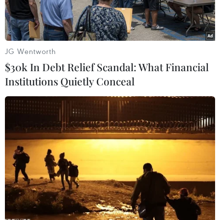
JG Wentworth
$30k In Debt Relief Scandal: What Financial
Institutions Quietly Conceal
Tổng thống Indonesia Joko Widodo phát biểu tại Hội nghị Cấp
cao ASEAN lần thứ 42. (Ảnh: Dương Giang/TTXVN)
Theo phóng viên TTXVN tại Jakarta, phát biểu
họp báo ngày 11/5 sau khi kết thúc Hội nghị Cấp
cao ASEAN lần thứ 42, Tổng thống nước Chủ