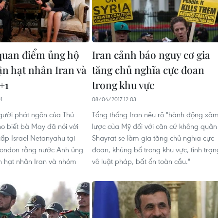
quan điểm ủng hộ
Iran cảnh báo nguy cơ gia
ận hạt nhân Iran và
tăng chủ nghĩa cực đoan
+1
trong khu vực
1
08/04/2017 12:03
gười phát ngôn của Thủ
Tổng thống Iran nêu rõ "hành động xâ
o biết bà May đã nói với
lược của Mỹ đối với căn cứ không quân
ấp Israel Netanyahu tại
Shayrat sẽ làm gia tăng chủ nghĩa cực
London rằng nước Anh ủng
đoan, khủng bố trong khu vực, tình trạn
n hạt nhân Iran và nhóm
vô luật pháp, bất ổn toàn cầu."