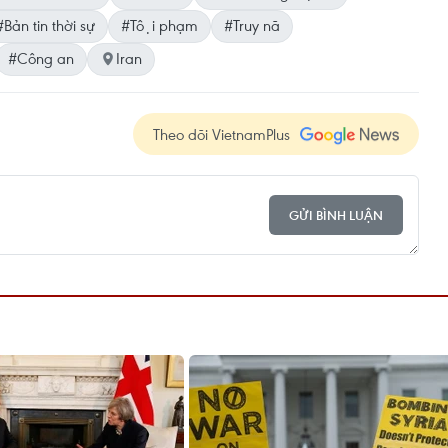
#Bản tin thời sự
#Tội phạm
#Truy nã
#Công an
Iran
Theo dõi VietnamPlus
GỬI BÌNH LUẬN