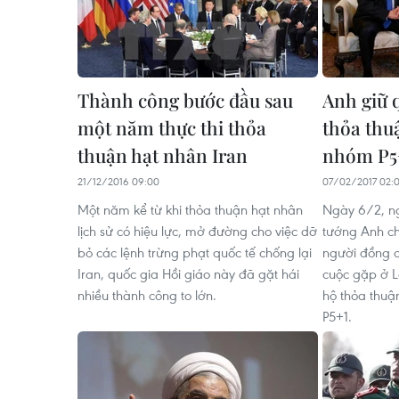
Thành công bước đầu sau
Anh giữ 
một năm thực thi thỏa
thỏa thu
thuận hạt nhân Iran
nhóm P5
21/12/2016 09:00
07/02/2017 02:0
Một năm kể từ khi thỏa thuận hạt nhân
Ngày 6/2, n
lịch sử có hiệu lực, mở đường cho việc dỡ
tướng Anh ch
bỏ các lệnh trừng phạt quốc tế chống lại
người đồng c
Iran, quốc gia Hồi giáo này đã gặt hái
cuộc gặp ở 
nhiều thành công to lớn.
hộ thỏa thuậ
P5+1.