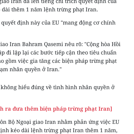
iao Iran đã lên tiếng chỉ trích quyết định của
 dài thêm 1 năm lệnh trừng phạt Iran.
g quyết định này của EU "mang động cơ chính
iao Iran Bahram Qasemi nêu rõ: "Cộng hòa Hồi
p đi lặp lại các bước tiếp cận theo tiêu chuẩn
bao gồm việc gia tăng các biện pháp trừng phạt
hạm nhân quyền ở Iran."
hông hiểu đúng về tình hình nhân quyền ở
h ra đưa thêm biện pháp trừng phạt Iran]
gôn Bộ Ngoại giao Iran nhằm phản ứng việc EU
định kéo dài lệnh trừng phạt Iran thêm 1 năm,