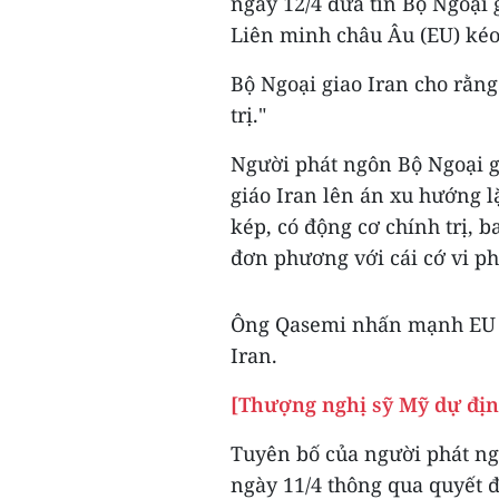
ngày 12/4 đưa tin Bộ Ngoại g
Liên minh châu Âu (EU) kéo
Bộ Ngoại giao Iran cho rằn
trị."
Người phát ngôn Bộ Ngoại g
giáo Iran lên án xu hướng lặ
kép, có động cơ chính trị, 
đơn phương với cái cớ vi p
Ông Qasemi nhấn mạnh EU k
Iran.
[Thượng nghị sỹ Mỹ dự địn
Tuyên bố của người phát n
ngày 11/4 thông qua quyết 