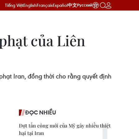
Tiếng Việt
English
Français
Español
中文
Русский
 phạt của Liên
phạt Iran, đồng thời cho rằng quyết định
ĐỌC NHIỀU
Đợt tấn công mới của Mỹ gây nhiều thiệt
hại tại Iran