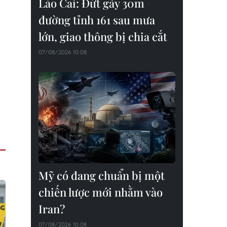
Lào Cai: Đứt gãy 30m
đường tỉnh 161 sau mưa
lớn, giao thông bị chia cắt
07/08/2026 10:08
Mỹ có đang chuẩn bị một
chiến lược mới nhằm vào
Iran?
07/08/2026 10:08