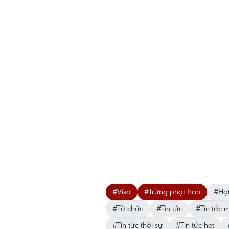
#Visa
#Trừng phạt Iran
#Hạt
#Từ chức
#Tin tức
#Tin tức m
#Tin tức thời sự
#Tin tức hot