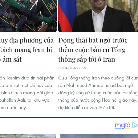
huy địa phương của
Động thái bất ngờ trước
Cách mạng Iran bị
thềm cuộc bầu cử Tổng
 ám sát
thống sắp tới ở Iran
12/04/2017 08:59
ấn Tasnim đưa tin hai phần
Cựu Tổng thống Iran theo đường lối cứ
đã ám sát một chỉ huy của
rắn Mahmoud Ahmadinejad bất ngờ
 binh Cách mạng Hồi giáo
đăng ký ứng cử trong cuộc bầu cử tổng
ouhollah Aali, tại khu vực
thống của nước cộng Hòa hồi giáo này,
am nước này.
dự kiến diễn ra vào 19/5 tới.