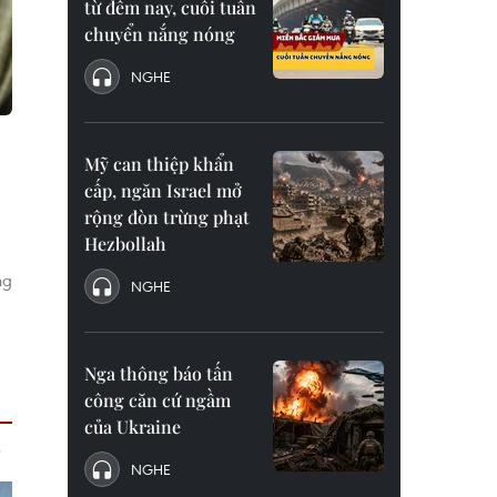
từ đêm nay, cuối tuần
chuyển nắng nóng
NGHE
Mỹ can thiệp khẩn
cấp, ngăn Israel mở
rộng đòn trừng phạt
Hezbollah
ng
NGHE
Nga thông báo tấn
công căn cứ ngầm
của Ukraine
NGHE