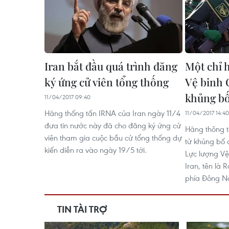
Iran bắt đầu quá trình đăng
Một chỉ 
ký ứng cử viên tổng thống
Vệ binh 
khủng bố
11/04/2017 09:40
Hãng thống tấn IRNA của Iran ngày 11/4
11/04/2017 14:40
đưa tin nước này đã cho đăng ký ứng cử
Hãng thông t
viên tham gia cuộc bầu cử tổng thống dự
tử khủng bố 
kiến diễn ra vào ngày 19/5 tới.
Lực lượng Vệ
Iran, tên là R
phía Đông N