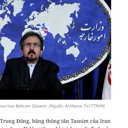
giao Iran Bahram Qasemi. (Nguồn: Al-Manar TV/TTXVN)
Trung Đông, hãng thông tấn Tasnim của Iran