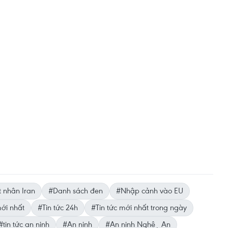
 nhân Iran
#Danh sách đen
#Nhập cảnh vào EU
ới nhất
#Tin tức 24h
#Tin tức mới nhất trong ngày
#tin tức an ninh
#An ninh
#An ninh Nghệ An