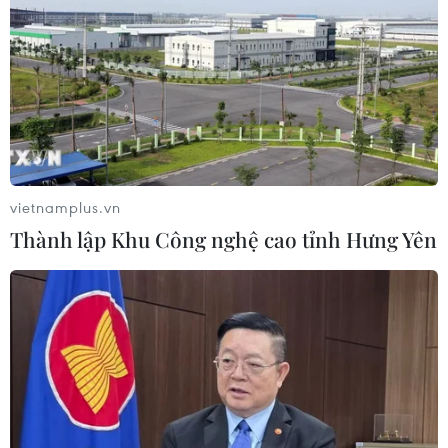
giải giáp Hezbollah tại Nam Liban
04/08/2026 22:42
Iran-Oman đàm phán thiết lập tuyến
hàng hải mới qua eo biển Hormuz
04/08/2026 22:42
vietnamplus.vn
Thành lập Khu Công nghệ cao tỉnh Hưng Yên
Cố vấn quân sự Iran tiết lộ
sốc, tuyên bố hàng trăm binh sĩ Mỹ
đã thiệt mạng
04/08/2026 15:51
Liban và Israel nối lại đàm phán trực
tiếp về giải giáp Hezbollah