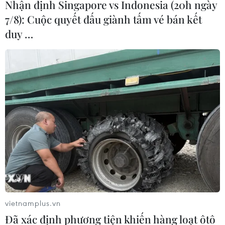
Nhận định Singapore vs Indonesia (20h ngày
7/8): Cuộc quyết đấu giành tấm vé bán kết
duy …
Iran bác bỏ quyết định của Mỹ đưa IRGC
vào danh sách khủng bố
08/04/2019 23:29
Người đứng đầu ngành tư pháp của Iran Ebrahim
Raeisi nói quyết định của Washington về việc đưa lực
lượng Vệ binh Cách mạng Hồi giáo Iran (IRGC) vào
danh sách các tổ chức khủng bố là không có giá trị.
vietnamplus.vn
Đã xác định phương tiện khiến hàng loạt ôtô