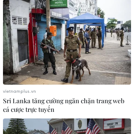
#Tổ chức khủng bố
#Vệ binh Cách mạng Hồi giáo Iran
Iran
Mỹ
Theo dõi VietnamPlus
vietnamplus.vn
TIN LIÊN QUAN
Sri Lanka tăng cường ngăn chặn trang web
cá cược trực tuyến