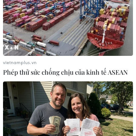
vietnamplus.vn
Phép thử sức chống chịu của kinh tế ASEAN
Lãnh tụ tối cao Iran kêu gọi Iraq sớm yêu
cầu Mỹ rút quân
06/04/2019 22:59
Lời kêu gọi này được đưa ra trong khuôn khổ chuyến
thăm của Thủ tướng Iraq Adel Abdul Mahdi tới Iran và
cho thấy tầm ảnh hưởng mạnh mẽ của Tehran đối với