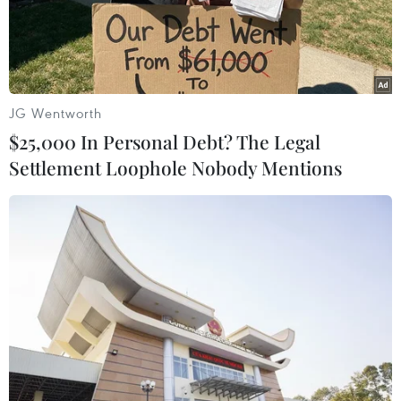
Baghdad bất chấp sức ép từ Mỹ.
JG Wentworth
$25,000 In Personal Debt? The Legal
Settlement Loophole Nobody Mentions
EU quyết định gia hạn lệnh cấm vận thêm
1 năm đối với Iran