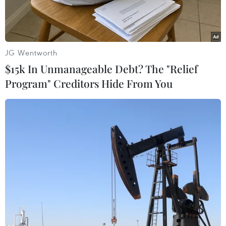
JG Wentworth
$15k In Unmanageable Debt? The "Relief
Program" Creditors Hide From You
(Nguồn: nationalinterest.org)
Hãng thông tấn nhà nước của Iran IRNA ngày
8/4 cho biết, Hội đồng An ninh Quốc gia Tối cao
Iran đã coi Chính phủ Mỹ là nhà tài trợ cho
khủng bố và tuyên bố Bộ Chỉ huy Trung tâm của
Quân đội Mỹ (CENTCOM) cũng như các lực
lượng liên quan tại khu vực này là tổ chức