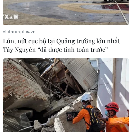
vietnamplus.vn
Lún, nứt cục bộ tại Quảng trường lớn nhất
Tây Nguyên “đã được tính toán trước”
TIN CÙNG CHUYÊN MỤC
Mỹ có đang chuẩn bị một
chiến lược mới nhằm vào Iran?
07/08/2026 10:08
Mỹ can thiệp khẩn cấp, ngăn
Israel mở rộng đòn trừng phạt
Hezbollah
07/08/2026 02:31