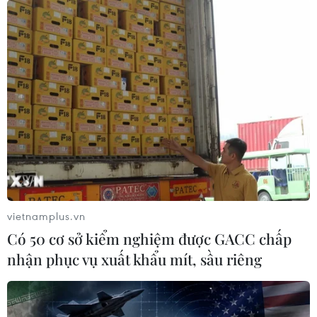
vietnamplus.vn
Có 50 cơ sở kiểm nghiệm được GACC chấp
nhận phục vụ xuất khẩu mít, sầu riêng