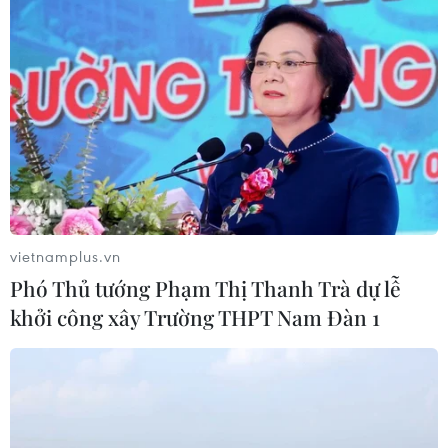
trong ngày đàm phán đầu tiên
05/08/2026 15:01
Xung đột tại Trung Đông: Tàu hàng
Ấn Độ bị đánh chìm trên Biển Đỏ
05/08/2026 04:40
vietnamplus.vn
Israel phát triển xét nghiệm máu đơn
Phó Thủ tướng Phạm Thị Thanh Trà dự lễ
giản giúp phát hiện sớm ung thư
khởi công xây Trường THPT Nam Đàn 1
phổi
05/08/2026 03:42
Italy có thể tham gia cơ chế xác minh