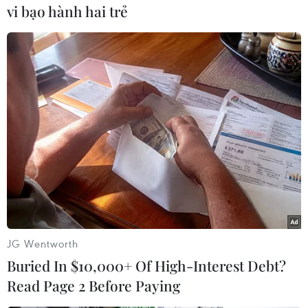
tạp./.
vi bạo hành hai trẻ
(Vietnam+)
JG Wentworth
Buried In $10,000+ Of High-Interest Debt?
Read Page 2 Before Paying
#Iran
#Hội đồng An ninh Quốc gia Tối cao Iran
#Chính phủ Mỹ
#Tài trợ cho khủng bố
#Quân đội Mỹ