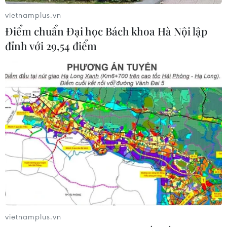
04/08/2026 22:42
vietnamplus.vn
Điểm chuẩn Đại học Bách khoa Hà Nội lập
đỉnh với 29,54 điểm
Cố vấn quân sự Iran tiết lộ
sốc, tuyên bố hàng trăm binh sĩ Mỹ
đã thiệt mạng
04/08/2026 15:51
Liban và Israel nối lại đàm phán trực
tiếp về giải giáp Hezbollah
04/08/2026 14:56
Xem thêm
vietnamplus.vn