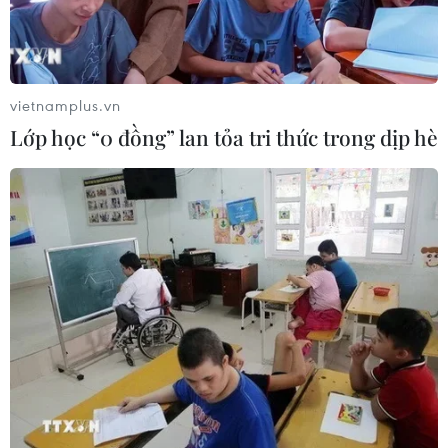
số phương pháp nhất định, châu Âu sẽ có thể thuyết
phục Mỹ khôi phục thỏa thuận hạt nhân."
vietnamplus.vn
Lớp học “0 đồng” lan tỏa tri thức trong dịp hè
Iran kêu gọi IAEA kiểm chứng khách quan