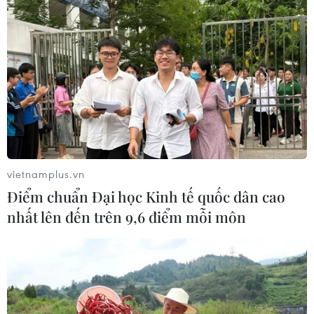
Lực lượng Houthi tấn công quân đội
Yemen, ít nhất 45 binh sỹ thương
vong
06/08/2026 23:57
Xung đột Israel-Hamas: Ít nhất 300
trẻ em thiệt mạng trong 300 ngày
qua
vietnamplus.vn
06/08/2026 22:56
Điểm chuẩn Đại học Kinh tế quốc dân cao
nhất lên đến trên 9,6 điểm mỗi môn
Iran và Oman thống nhất mở lại eo
biển Hormuz trong 60 ngày
06/08/2026 12:25