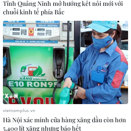
Tỉnh Quảng Ninh mở hướng kết nối mới với
chuỗi kinh tế phía Bắc
CƠ QUAN CHỦ QUẢN: THÔNG TẤN XÃ VIỆT NAM
Tổng Biên tập: TRẦN TIẾN DUẨN
Phó Tổng Biên tập: NGUYỄN THỊ TÁM, KHÚC THANH
THỦY
Sở hữu trí tuệ
Quy định sử dụng
RSS
Hỗ trợ
Ngôn ngữ
TTXVN
Dịch vụ tin
Quảng cáo
vietnamplus.vn
Liên hệ
Hà Nội xác minh cửa hàng xăng dầu còn hơn
5.400 lít xăng nhưng báo hết