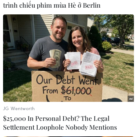
trình chiếu phim mùa Hè ở Berlin
(Vietnam+)
JG Wentworth
#Thỏa thuận hạt nhân Iran
#Mỹ-Iran
$25,000 In Personal Debt? The Legal
#đàm phán hạt nhân
#JCPOA
#dỡ bỏ cấm vận
Settlement Loophole Nobody Mentions
#trao đổi tù nhân
Iran
Mỹ