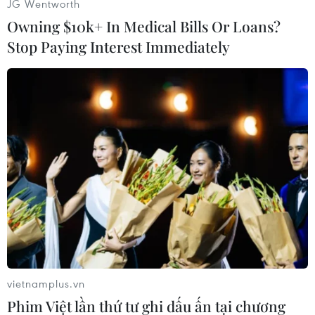
JG Wentworth
thống Mỹ đương nhiệm Joe Biden tạo ra, vốn đã
Owning $10k+ In Medical Bills Or Loans?
áp đặt trung bình 1-2 lệnh trừng phạt đối với
Stop Paying Interest Immediately
Iran hàng tháng, trong thời gian nước này gián
tiếp tham gia vào các cuộc đàm phán hạt nhân
trong những tháng qua. Chúng tôi vẫn nhấn
mạnh rằng ngoại giao là giải pháp, cũng như
luôn nghiêm túc và kiên trì để đạt được một
thỏa thuận lâu dài và bền vững."
Đề cập tới vấn đề trao đổi tù nhân với Mỹ, ông
Amir-Abdollahian cho biết Tehran cho rằng vấn
đề này tách biệt với thỏa thuận hạt nhân và là
một vấn đề hoàn toàn nhân đạo.
Ông nói: "Chúng tôi sẵn sàng trao đổi tù nhân
vietnamplus.vn
bất cứ lúc nào phía Mỹ thể hiện sự sẵn sàng"./.
Phim Việt lần thứ tư ghi dấu ấn tại chương