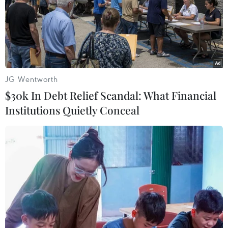
JG Wentworth
$30k In Debt Relief Scandal: What Financial
Institutions Quietly Conceal
Pháp, Thụy Sĩ chuyển cho Iran thông điệp
của Mỹ về đàm phán hạt nhân
25/09/2022 23:25
Tổng thống Pháp Macron bày tỏ "nếu Iran áp dụng một