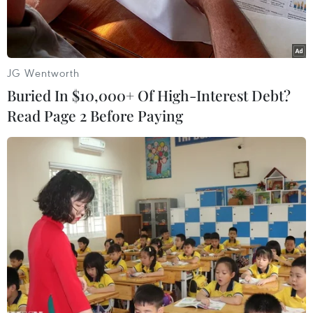
JG Wentworth
Buried In $10,000+ Of High-Interest Debt?
Read Page 2 Before Paying
Ngoại trưởng Iran Hossein Amir-Abdollahian. (Ảnh:
AFP/TTXVN)
Theo Tân hoa xã, Ngoại trưởng Iran Hossein
Amir-Abdollahian đã tái khẳng định rằng việc
Mỹ tôn trọng các cam kết rất quan trọng đối với