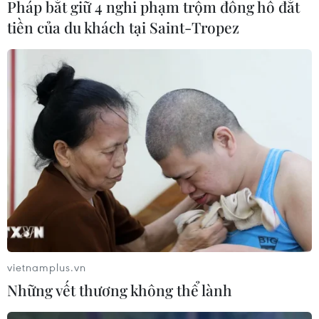
Pháp bắt giữ 4 nghi phạm trộm đồng hồ đắt
tiền của du khách tại Saint-Tropez
Iran sẵn sàng cho một thỏa thuận hạt
nhân “tốt và công bằng”
29/09/2022 23:45
Trả lời phỏng vấn trên truyền hình, Tổng thống Iran cho
biết ông đã nói với người đồng cấp Pháp rằng “một
thỏa thuận tốt và công bằng đang nằm trong tầm tay.”
vietnamplus.vn
Những vết thương không thể lành