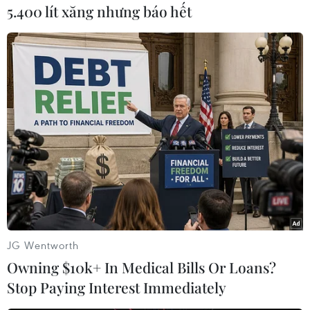
5.400 lít xăng nhưng báo hết
#Israel
#Cải cách tư pháp
#Biểu tình
#Quốc hội Israel
#Benjamin Netanyahu
#Tel Aviv
Israel
Theo dõi VietnamPlus
JG Wentworth
Owning $10k+ In Medical Bills Or Loans?
Stop Paying Interest Immediately