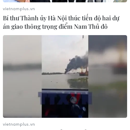
Iran
vietnamplus.vn
03/08/2026 06:24
Bí thư Thành ủy Hà Nội thúc tiến độ hai dự
án giao thông trọng điểm Nam Thủ đô
Tổng thống Trump thông báo thời
điểm Mỹ nối lại đàm phán với Iran
03/08/2026 00:50
Xem thêm
CƠ QUAN CHỦ QUẢN: THÔNG TẤN XÃ VIỆT NAM
vietnamplus.vn
Tổng Biên tập: TRẦN TIẾN DUẨN