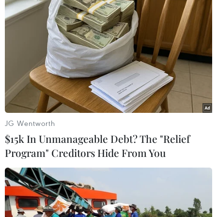
14/05/2023 00:03
Bất chấp việc phong trào Thánh chiến Hồi giáo Palestine
(PIJ) ở Dải Gaza vẫn đang nã rocket, hàng nghìn người
dân Israel tiếp tục xuống đường biểu tình nhằm phản
đối kế hoạch cải cách tư pháp.
JG Wentworth
$15k In Unmanageable Debt? The "Relief
Program" Creditors Hide From You