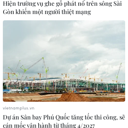
Hiện trường vụ ghe gỗ phát nổ trên sông Sài
Phó Tổng Biên tập: NGUYỄN THỊ TÁM, KHÚC THANH
Gòn khiến một người thiệt mạng
THỦY
Sở hữu trí tuệ
Quy định sử dụng
RSS
Hỗ trợ
Ngôn ngữ
TTXVN
Dịch vụ tin
Quảng cáo
Liên hệ
Giấy phép số: 1374/GP-BTTTT do Bộ Thông tin và Truyền thông
cấp ngày 11/9/2008.
vietnamplus.vn
Quảng cáo: Phó TBT Nguyễn Thị Tám: 093.5958688, Email:
Dự án Sân bay Phú Quốc tăng tốc thi công, sẽ
tamvna@gmail.com
cán mốc vận hành từ tháng 4/2027