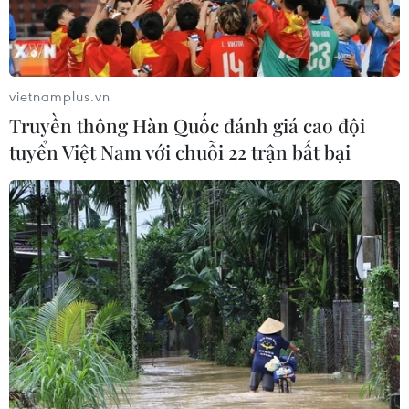
vietnamplus.vn
Truyền thông Hàn Quốc đánh giá cao đội
tuyển Việt Nam với chuỗi 22 trận bất bại
Israel tăng lãi suất lên 4,75%, mức cao nhất
trong vòng 17 năm
23/05/2023 00:06
Theo Cục Thống kê trung ương Israel, lạm phát trong
tháng 4 là 5%, gần mức cao nhất trong 14 năm qua và
cao hơn so với mục tiêu từ 1-3% mà chính phủ đã đề ra
từ đầu năm.