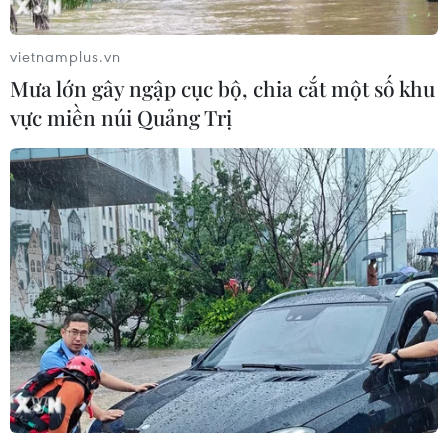
vietnamplus.vn
Mưa lớn gây ngập cục bộ, chia cắt một số khu
vực miền núi Quảng Trị
Israel thông qua ngân sách với những
khoản chi gây tranh cãi
24/05/2023 09:20