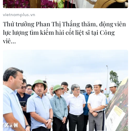
để mở lại eo biển Hormuz
03/08/2026 15:59
vietnamplus.vn
Thứ trưởng Phan Thị Thắng thăm, động viên
lực lượng tìm kiếm hài cốt liệt sĩ tại Công
Làn sóng người Israel di cư ra nước
viê…
ngoài vẫn ở mức kỷ lục
03/08/2026 11:32
Tín hiệu tích cực đối với tiến trình
phục hồi kinh tế của Syria
03/08/2026 07:22
Tổng thống Mỹ: Các bên đạt bước
tiến hướng tới chấm dứt xung đột với