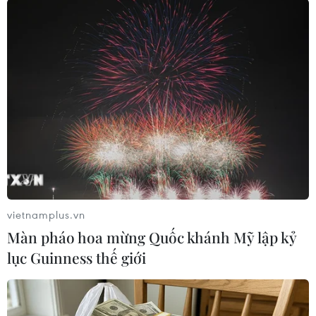
TIN LIÊN QUAN
vietnamplus.vn
Màn pháo hoa mừng Quốc khánh Mỹ lập kỷ
lục Guinness thế giới
Người dân Israel tiếp tục biểu tình phản
đối cải cách tư pháp