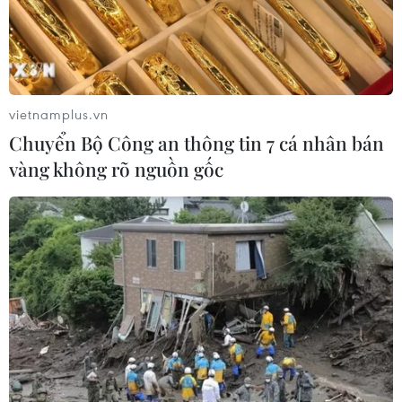
vietnamplus.vn
Chuyển Bộ Công an thông tin 7 cá nhân bán
vàng không rõ nguồn gốc
TIN CÙNG CHUYÊN MỤC
Tổng thống Iran nhấn mạnh Tehran