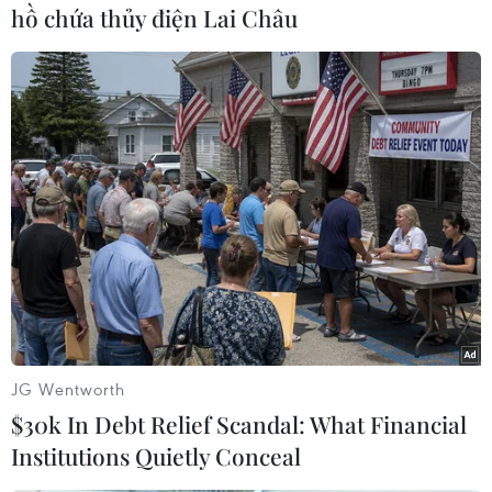
hồ chứa thủy điện Lai Châu
TIN CÙNG CHUYÊN MỤC
Thưởng vượt kế hoạch: động lực còn
thiếu cho doanh nghiệp dẫn dắt
07/08/2026 04:01
Hãng BMW bắt đầu sản xuất hàng
loạt mẫu xe thuần điện “thế hệ mới”
07/08/2026 01:52
JG Wentworth
$30k In Debt Relief Scandal: What Financial
Institutions Quietly Conceal
Tiêu chí mới phân loại doanh nghiệp