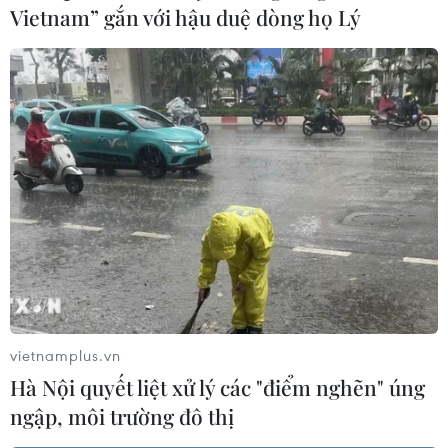
Boeing 737 MAX 7 được đưa vào khai
Vietnam” gắn với hậu duệ dòng họ Lý
thác sau hơn 8 năm chờ đợi
04/08/2026 02:48
Amazon lần đầu tiên đạt mức vốn
hóa 3.000 tỷ USD nhờ làn sóng lạc
quan mới về AI
03/08/2026 14:35
MB chuẩn bị trả cổ tức cho cổ đông
15%, nâng vốn điều lệ lên 100.000 tỷ
đồng
vietnamplus.vn
03/08/2026 13:47
Hà Nội quyết liệt xử lý các "điểm nghẽn" úng
ngập, môi trường đô thị
TotalEnergies thâu tóm một phần