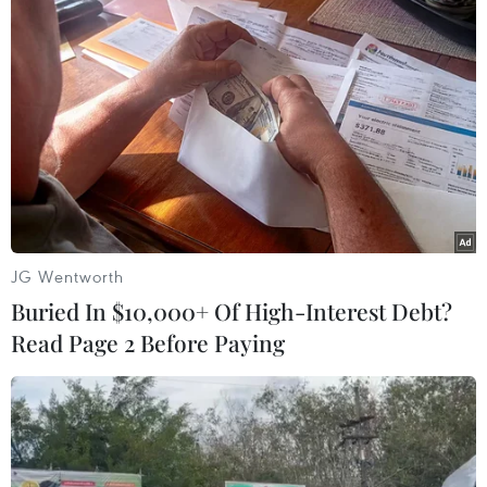
06/08/2026 04:45
Từ mở rộng số lượng đến nâng cao
chất lượng doanh nghiệp tư nhân ở
Tây Ninh
06/08/2026 04:23
Alphabet cải tổ hàng ngũ lãnh đạo
JG Wentworth
giữa cuộc đua AGI
Buried In $10,000+ Of High-Interest Debt?
06/08/2026 04:22
Read Page 2 Before Paying
Techcom Life và cách tiếp cận mới
cho bài toán bảo vệ sức khỏe của
người Việt