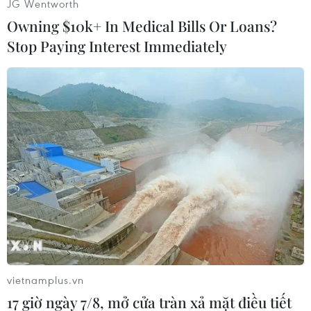
JG Wentworth
Owning $10k+ In Medical Bills Or Loans?
Stop Paying Interest Immediately
#JP Morgan
#Nộp phạt
#Khủng hoảng tài chính
#Chứng khoán
Theo dõi VietnamPlus
vietnamplus.vn
17 giờ ngày 7/8, mở cửa tràn xả mặt điều tiết