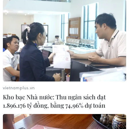
để thực hiện cơ cấu lại vốn nhà nước
06/08/2026 15:08
Meta tung công cụ AI lập trình tự
động cho nhà phát triển
06/08/2026 06:40
Doanh thu AI của Microsoft phụ
thuộc phần lớn vào đối tác OpenAI
vietnamplus.vn
06/08/2026 06:31
Kho bạc Nhà nước: Thu ngân sách đạt
1.896.176 tỷ đồng, bằng 74,96% dự toán
Tây Ninh: Tạo điều kiện hình thành
doanh nghiệp công nghệ chiến lược