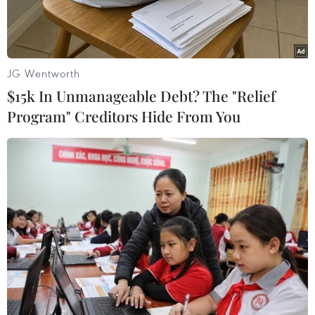
để đổi lấy việcchấm dứt vô số cuộc điều tra liên
quan đến hoạt động của ngân hàng này.
Các cuộc điều tra đã được tiến hành ở cấp liên
JG Wentworth
bang cũng như cấp bang đềuliên quan đến việc
$15k In Unmanageable Debt? The "Relief
ngân hàng JPMorgan Chase bán chứng khoán
Program" Creditors Hide From You
thế chấp không lâutrước khi bùng phát cuộc
khủng hoảng tài chính toàn cầu.
Từ trước tới nay, chưa có một công ty nào nộp
cho chính quyền Mỹ số tiềnlớn theo kiểu thỏa
thuận như vậy. Tuy nhiên, thỏa thuận sơ bộ nói
trên vẫn sẽkhông giải quyết được vụ điều tra
mà một tòa án tại Sacramento (California)
đangtiến hành nhằm vào các hoạt động của
ngân hàng này. Vụ kiện này có thể khiếnkhoản