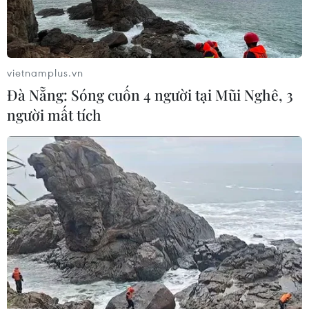
vietnamplus.vn
Đà Nẵng: Sóng cuốn 4 người tại Mũi Nghê, 3
người mất tích
Nigeria: Ngôi làng nơi đàn ông và phụ nữ
nói 2 ngôn ngữ khác nhau
08/09/2021 22:08
Không ai thực sự biết làm thế nào hoặc tại sao làng
Ubang ở Nigeria lại có truyền thống kỳ lạ, trong đó đàn
ông sử dụng một ngôn ngữ và phụ nữ sử dụng ngôn
ngữ khác.