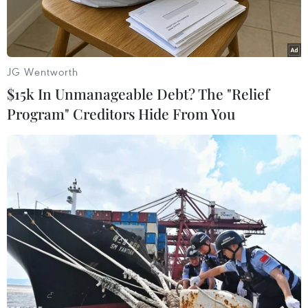
JG Wentworth
$15k In Unmanageable Debt? The "Relief
Program" Creditors Hide From You
Gaet’ale Pond. (Nguồn: odditycentral.com)
Gaet’ale Pond, một hồ nước nhỏ nằm gần miệng
núi lửa Dallol ở Ethiopia’s Danakil Depression
được cho là hồ nước mặn nhất trên thế giới, với
độ mặn 43%.
Để so sánh, Biển Chết nổi tiếng hơn nhưng cũng
chỉ có độ mặn 33,7% và các đại dương trên thế