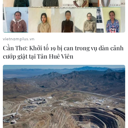
vietnamplus.vn
Cần Thơ: Khởi tố 19 bị can trong vụ dàn cảnh
cướp giật tại Tân Huê Viên