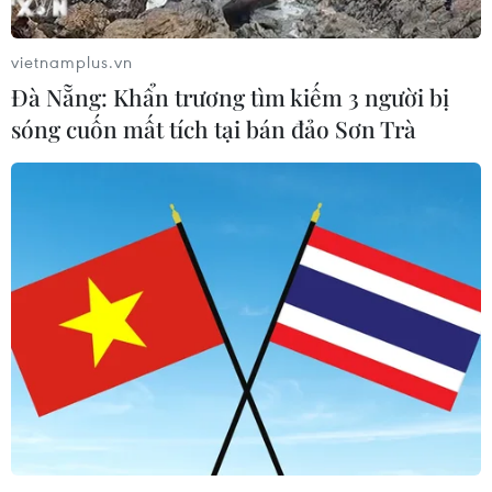
vietnamplus.vn
Đà Nẵng: Khẩn trương tìm kiếm 3 người bị
sóng cuốn mất tích tại bán đảo Sơn Trà
Thiếu thức ăn, khỉ đói trên đảo Bali “đột
kích” nhà dân
07/09/2021 01:08
Khi nguồn thức ăn ưa thích do khách du lịch cung cấp