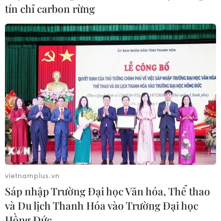
sống suốt gần 2 thế kỷ
tín chỉ carbon rừng
16/09/2021 03:51
Theo tiến sỹ Rebecca Cairns-Wicks, việc cụ rùa Jonathan
đạt đến độ tuổi đặc biệt như vậy có thể là do tác dụng
của cây 'tai khỉ' Centella Asiatica, một loại thảo mộc phổ
biến trên đồng cỏ ở St.Helena.
vietnamplus.vn
Sáp nhập Trường Đại học Văn hóa, Thể thao
và Du lịch Thanh Hóa vào Trường Đại học
Hồng Đức