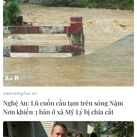
#Gaet’ale Pond
#Hồ nước nhỏ
#Miệng núi lửa Dallol
#Ethiopia
#Nước mặn nhất thế giới
#Khí CO2
vietnamplus.vn
Ethiopia
Nghệ An: Lũ cuốn cầu tạm trên sông Nậm
Nơn khiến 3 bản ở xã Mỹ Lý bị chia cắt
Theo dõi VietnamPlus