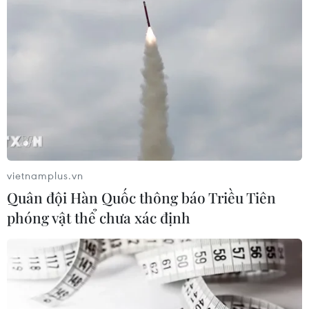
lần này. Đây chắc chắn sẽ là một chương trình
đầy sắc màu của nghệ thuật opera, góp phần
mang lại sự kích thích sáng tạo, năng lượng tích
cực cho người thưởng thức./.
(TTXVN/Vietnam+)
vietnamplus.vn
Quân đội Hàn Quốc thông báo Triều Tiên
phóng vật thể chưa xác định