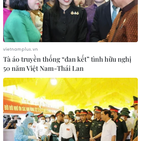
vietnamplus.vn
Tà áo truyền thống “đan kết” tình hữu nghị
50 năm Việt Nam-Thái Lan
TP.HCM: Đêm nhạc cổ điển giới thiệu
thành tựu âm nhạc Nga nổi tiếng
03/06/2022 05:04
Công chúng sẽ được thưởng thức các tác phẩm nhạc
kịch kinh điển của Nga như một cái nhìn bao quát về
âm nhạc cổ điển Xứ sở Bạch Dương trong khoảng thời
gian hơn 150 năm qua.