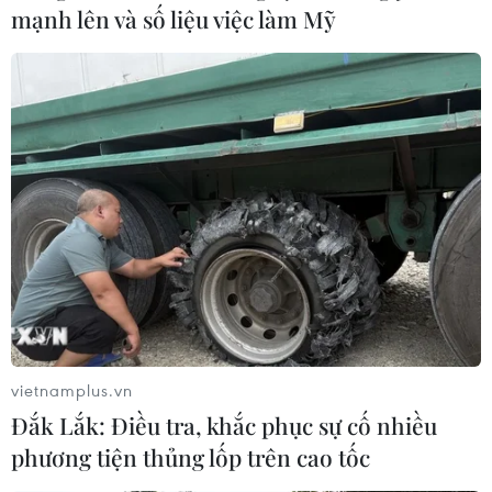
mạnh lên và số liệu việc làm Mỹ
Nhạc kịch 'Những người khốn khổ' tiếp tục
lên sân khấu Nhà hát Lớn
13/09/2022 05:18
Vở nhạc kịch "Những người khốn khổ" gây tiếng vang
lớn đối với công chúng và giới chuyên môn sau 10 đêm
diễn chật kín khán phòng; giành 14 giải thưởng chính ở
Liên hoan ca, múa, nhạc toàn quốc 2021.
vietnamplus.vn
Đắk Lắk: Điều tra, khắc phục sự cố nhiều
phương tiện thủng lốp trên cao tốc