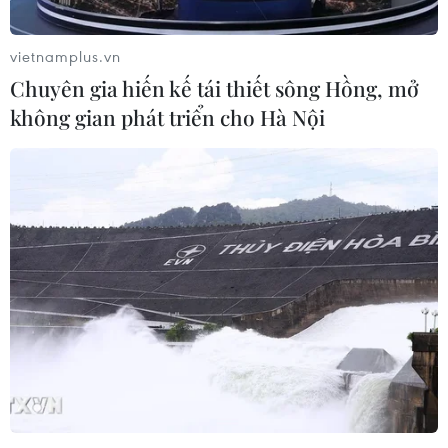
thách mình với thể loại nhạc kịch đang thịnh hành trên
thế giới để hướng tới sự đổi mới trong sáng tạo nghệ
vietnamplus.vn
thuật, tạo sự hấp dẫn với công chúng.
Chuyên gia hiến kế tái thiết sông Hồng, mở
không gian phát triển cho Hà Nội
“Đêm huyền ảo” quay trở lại đầy hấp dẫn