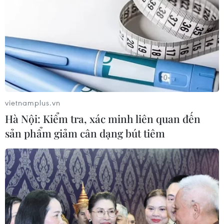
#Nhạc vũ kịch
#nhạc kịch
#Opera
#nghệ thuật kinh điển
Tp. Hồ Chí Minh
Theo dõi VietnamPlus
vietnamplus.vn
Hà Nội: Kiểm tra, xác minh liên quan đến
sản phẩm giảm cân dạng bút tiêm
TIN LIÊN QUAN