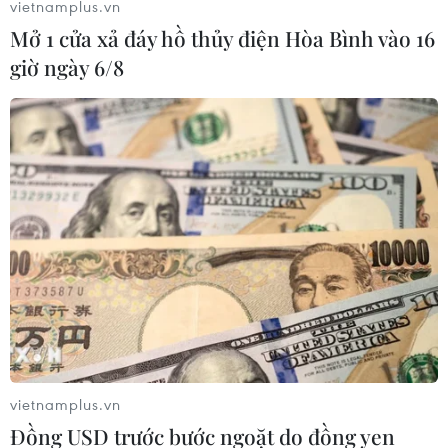
vietnamplus.vn
tại Nhà hát Lớn Hà Nội
Mở 1 cửa xả đáy hồ thủy điện Hòa Bình vào 16
15/08/2022 22:00
giờ ngày 6/8
Chương trình “Đêm huyền ảo - Sparkling Night” có sự
tham gia của các nghệ sỹ opera hàng đầu Việt Nam
hiện nay như Huy Đức, Tố Loan, Tùng Lâm, Hương Diệp,
Thu Quỳnh, Thanh Bình, Bùi Trang.
vietnamplus.vn
Đồng USD trước bước ngoặt do đồng yen