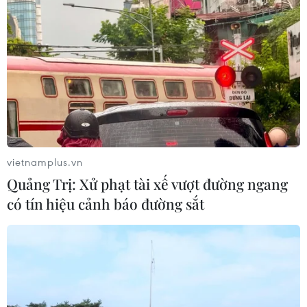
Sở hữu trí tuệ
Quy định sử dụng
RSS
Hỗ trợ
Ngôn ngữ
TTXVN
Dịch vụ tin
Quảng cáo
Liên hệ
vietnamplus.vn
Quảng Trị: Xử phạt tài xế vượt đường ngang
Giấy phép số: 1374/GP-BTTTT do Bộ Thông tin và Truyền thông
có tín hiệu cảnh báo đường sắt
cấp ngày 11/9/2008.
Quảng cáo: Phó TBT Nguyễn Thị Tám: 093.5958688, Email:
tamvna@gmail.com
Điện thoại: (024) 39411349 - (024) 39411348, Fax: (024)
39411348
Email:
vietnamplus2008@gmail.com