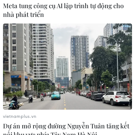
Meta tung công cụ AI lập trình tự động cho
nhà phát triển
TIN CÙNG CHUYÊN MỤC
Chương trình nghệ thuật 'Giai điệu
Tổ quốc' - Khắc họa một Việt Nam
vươn mình
vietnamplus.vn
03/08/2026 15:58
Dự án mở rộng đường Nguyễn Tuân tăng kết
nối khu vực phía Tây Nam Hà Nội