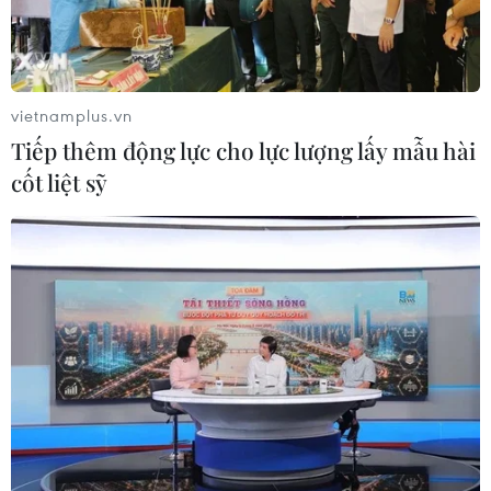
vietnamplus.vn
Tiếp thêm động lực cho lực lượng lấy mẫu hài
cốt liệt sỹ
Nhà hát Kịch Việt Nam sắp ra mắt nhạc
kịch 'Alice in Wonderland'
29/06/2022 22:46
Thay vì chọn một dự án kịch nói sở trường, nhà hát thử